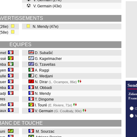
V. Germain (27e)
V. Germain (43e)
AVERTISSEMENTS
 (26e)
N. Mendy (47e)
 (58e)
EQUIPES
ynet
D. Subašić
issé
G. Kagelmacher
amba
G. Tzavellas
ayen
A. Raggi
aulle
C. Medjani
nguer
N. Dirar
(L. Ocampos, 86e
)
Sond
umba
M. Obbadi
radji
N. Mendy
Zidan
Franc
ares
T. Dingome
ollet
I. Touré
(E. Riviere, 71e
)
O
teaux
V. Germain
(G. Coulibaly, 90e
)
BANC DE TOUCHE
ouni
M. Sourzac