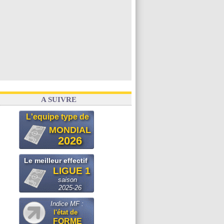
A SUIVRE
L'equipe type de
MONDIAL
2026
Le meilleur effectif
LIGUE 1
saison
2025-26
Indice MF :
l'état de
FORME