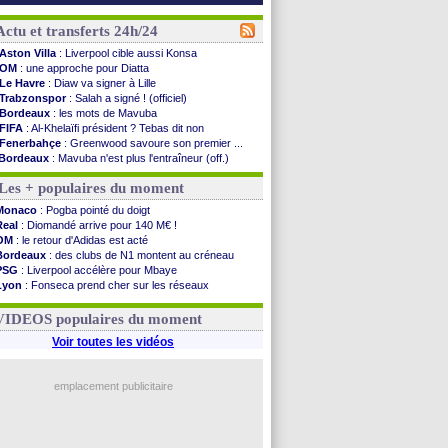
Actu et transferts 24h/24
Aston Villa
: Liverpool cible aussi Konsa
OM
: une approche pour Diatta
Le Havre
: Diaw va signer à Lille
Trabzonspor
: Salah a signé ! (officiel)
Bordeaux
: les mots de Mavuba
FIFA
: Al-Khelaïfi président ? Tebas dit non
Fenerbahçe
: Greenwood savoure son premier ...
Bordeaux
: Mavuba n'est plus l'entraîneur (off.)
Galatasaray
: Milan rejette 35 M€ pour Leão
Les + populaires du moment
Southampton
: D. Traoré prêté au Mans (officiel)
Real
: Vinicius tout proche de prolonger !
Monaco
: Pogba pointé du doigt
VIDEO
: un accueil impressionnant pour Salah !
Real
: Diomandé arrive pour 140 M€ !
Real
: Diomandé attendu ce jeudi à Madrid !
OM
: le retour d'Adidas est acté
Real
: Rodri, la piste Barça se confirme
Bordeaux
: des clubs de N1 montent au créneau
PSG
: Akliouche arrive ce jeudi à Paris !
PSG
: Liverpool accélère pour Mbaye
Médias
: la Liga quitte beIN Sports !
Lyon
: Fonseca prend cher sur les réseaux
PSG
: pas d'inquiétude pour Rafael Pol
Trabzonspor
: une annonce pour Salah !
Real
: ça se complique pour Rodri !
Real
: une nouvelle offre pour Vinicius
VIDEOS populaires du moment
Barça
: Ferran Torres donne son feu vert au ...
FIFA
: des excuses après le projet
Voir toutes les vidéos
Abha
: c'est fait pour Fekir (officiel)
Real
: réponse imminente de Vinicius
Arsenal
: Nørgaard transféré à Everton (off.)
emplacement publicitaire
Al-Ahli
: Deschamps a discuté !
Voir les brèves précédentes