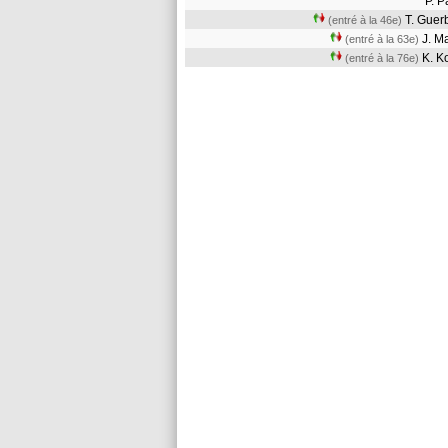
P. 
T. Guer
(entré à la 46e)
J. M
(entré à la 63e)
K. 
(entré à la 76e)