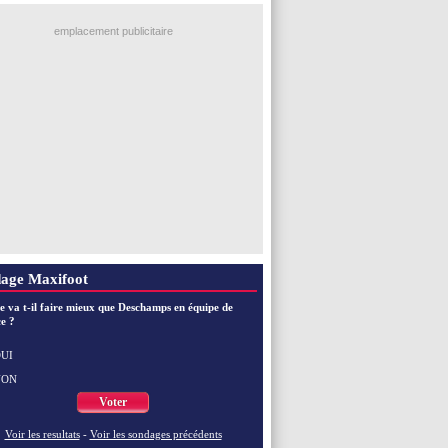
emplacement publicitaire
age Maxifoot
e va t-il faire mieux que Deschamps en équipe de
e ?
UI
NON
Voter
Voir les resultats
-
Voir les sondages précédents