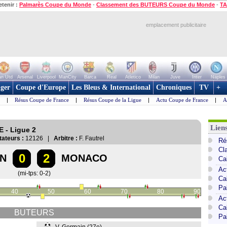
etenir :
Palmarès Coupe du Monde
-
Classement des BUTEURS Coupe du Monde
-
TA
emplacement publicitaire
n Utd
Arsenal
Liverpool
ManCity
Barca
Real
Atletico
Milan
Juve
Inter
Naples
ger
Coupe d'Europe
Les Bleus & International
Chroniques
TV
+
|
Résus Coupe de France
|
Résus Coupe de la Ligue
|
Actu Coupe de France
|
A
Lien
E - Ligue 2
ateurs :
12126 |
Arbitre :
F. Fautrel
Ré
Cl
0
2
ON
MONACO
Ca
Ac
(mi-tps: 0-2)
Ca
Pa
40
50
60
70
80
90
Ac
Ca
BUTEURS
Pa