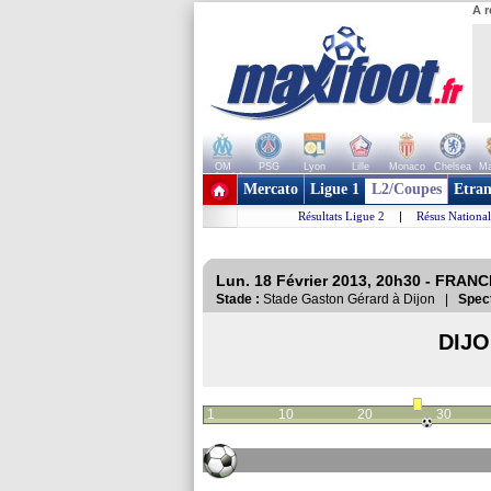
A r
OM
PSG
Lyon
Lille
Monaco
Chelsea
Ma
+ de clubs
Mercato
Ligue 1
L2/Coupes
Etran
Résultats Ligue 2
|
Résus National
Lun. 18 Février 2013, 20h30 - FRANC
Stade :
Stade Gaston Gérard à Dijon |
Spect
DIJ
1
10
20
30