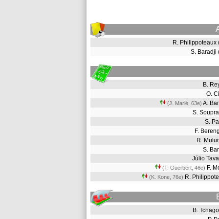
R. Philippoteaux
S. Baradji
B. Re
O. C
A. B
(J. Marié, 63e
)
S. Soupr
S. P
F. Bere
R. Mul
S. Ba
Júlio Tav
F. M
(T. Guerbert, 46e
)
R. Philippo
(K. Kone, 76e
)
B. Tchag