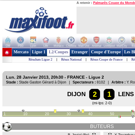
A retenir :
Palmarès Coupe du Mond
OM
PSG
Lyon
Lille
Monaco
Chelsea
Man Utd
Arsenal
Liverpool
ManCity
Ba
+ de clubs
Mercato
Ligue 1
L2/Coupes
Etranger
Coupe d'Europe
Les B
Résultats Ligue 2
|
Résus National
|
Résus Coupe de France
|
Ré
Lun. 28 Janvier 2013, 20h30 - FRANCE - Ligue 2
Stade :
Stade Gaston Gérard à Dijon |
Spectateurs :
8102 |
Arbitre :
Y. Ro
2
1
DIJON
LENS
(mi-tps: 2-0)
1
10
20
30
40
50
6
BUTEURS