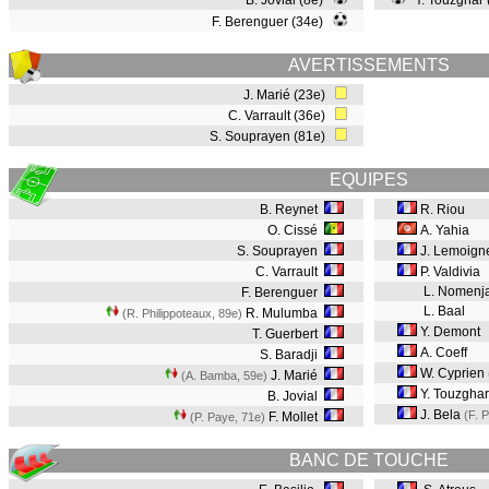
B. Jovial (8e)
Y. Touzghar
F. Berenguer (34e)
AVERTISSEMENTS
J. Marié (23e)
C. Varrault (36e)
S. Souprayen (81e)
EQUIPES
B. Reynet
R. Riou
O. Cissé
A. Yahia
S. Souprayen
J. Lemoign
C. Varrault
P. Valdivia
L. Nomenj
F. Berenguer
L. Baal
R. Mulumba
(R. Philippoteaux, 89e
)
Y. Demont
T. Guerbert
A. Coeff
S. Baradji
W. Cyprien
J. Marié
(A. Bamba, 59e
)
Y. Touzghar
B. Jovial
J. Bela
(F. 
F. Mollet
(P. Paye, 71e
)
BANC DE TOUCHE