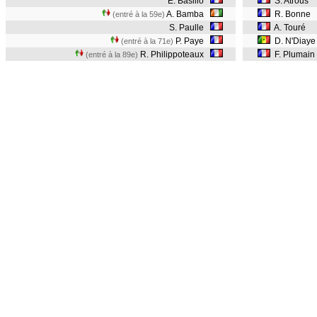
E. Basilio
S. Atrous
A. Bamba
R. Bonne
(entré à la 59e)
S. Paulle
A. Touré
P. Paye
D. N'Diay
(entré à la 71e)
R. Philippoteaux
F. Plumain
(entré à la 89e)