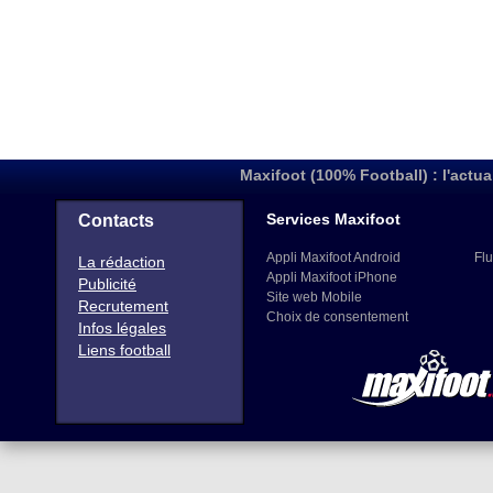
Maxifoot (100% Football) : l'actua
Services Maxifoot
Contacts
Appli Maxifoot Android
Flu
La rédaction
Appli Maxifoot iPhone
Publicité
Site web Mobile
Recrutement
Choix de consentement
Infos légales
Liens football