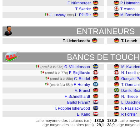
F. Nürnberger
P. Hofmann
T. Skarke
T. Asano
L. Pfeiffer
M. Broschin
(
F. Hornby
, 88e)
ENTRAINEURS
T. Lieberknecht
T. Letsch
BANCS DE TOUCH
O. Vilhelmsson
M. Kwarte
(entré à la 67e)
F. Stojilkovic
N. Loosli
(entré à la 77e)
(
C. Riedel
Gonçalo P
(entré à la 88e)
F. Hornby
T. Oerman
(entré à la 88e)
A. Brunst
Danilo Soa
F. Schnellhardt
N. Thiede
Bartol Franji?
L. Daschne
T. Poppler Isherwood
F. Passlac
E. Karic
P. Förster
taille moyenne des titulaires (cm) :
183,5
183,9
: taille moye
age moyen des titulaires (ans) :
28,1
28,9
: age moyen de