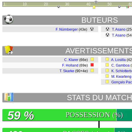
1
10
20
30
40
50
6
BUTEURS
F. Nürnberger
(43e)
T. Asano
(2
T. Asano
(5
AVERTISSEMENT
C. Klarer
(66e)
A. Losilla
(4
F. Holland
(69e)
C. Gamboa
(
T. Skarke
(90+4e)
K. Schlotter
M. Kwarteng
Gonçalo Pac
STATS DU MATC
59 %
POSSESSION
(%)