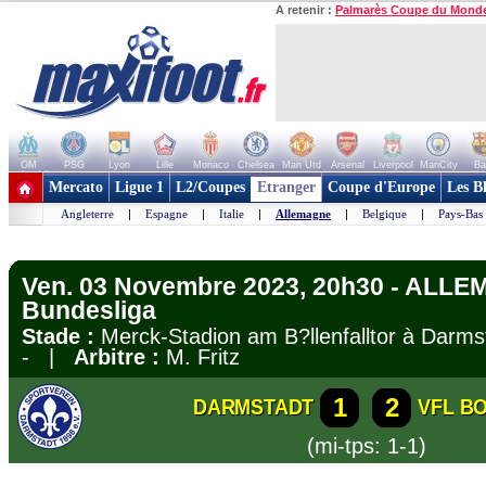
A retenir :
Palmarès Coupe du Mond
OM
PSG
Lyon
Lille
Monaco
Chelsea
Man Utd
Arsenal
Liverpool
ManCity
Ba
+ de clubs
Mercato
Ligue 1
L2/Coupes
Etranger
Coupe d'Europe
Les B
Angleterre
|
Espagne
|
Italie
|
Allemagne
|
Belgique
|
Pays-Bas
Ven. 03 Novembre 2023, 20h30 - ALLE
Bundesliga
Stade :
Merck-Stadion am B?llenfalltor à Dar
- |
Arbitre :
M. Fritz
1
2
DARMSTADT
VFL B
(mi-tps: 1-1)