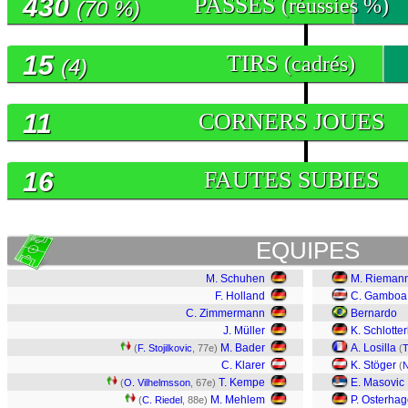
430
PASSES
(réussies %)
(70 %)
15
TIRS
(cadrés)
(4)
11
CORNERS JOUES
16
FAUTES SUBIES
EQUIPES
M. Schuhen
M. Rieman
F. Holland
C. Gamboa
C. Zimmermann
Bernardo
J. Müller
K. Schlotte
M. Bader
A. Losilla
(
F. Stojilkovic
, 77e)
(
T
C. Klarer
K. Stöger
(
N
T. Kempe
E. Masovic
(
O. Vilhelmsson
, 67e)
M. Mehlem
P. Osterha
(
C. Riedel
, 88e)