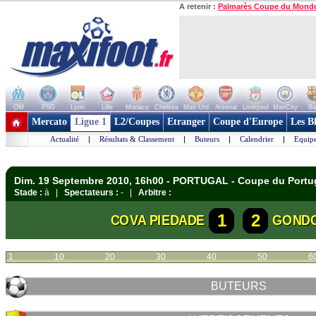
A retenir :
Palmarès Coupe du Mond
OM
PSG
Lyon
Lille
Monaco
Chelsea
Man Utd
Arsenal
Liverpool
ManCity
Ba
+ de clubs
Mercato
Ligue 1
L2/Coupes
Etranger
Coupe d'Europe
Les B
Actualité
|
Résultats & Classement
|
Buteurs
|
Calendrier
|
Equipe
Dim. 19 Septembre 2010, 16h00 - PORTUGAL - Coupe du Portu
Stade :
à |
Spectateurs :
- |
Arbitre :
1
2
COVA PIEDADE
GOND
1
10
20
30
40
50
6
BUTEURS