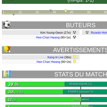
(mi-tps: 1-1)
1
10
20
30
40
50
6
BUTEURS
Kim Young-Gwon (27e)
Ricardo Hor
Hee-Chan Hwang
(90+1e)
AVERTISSEMENT
Kang-In Lee
(36e)
Hee-Chan Hwang
(90+2e)
STATS DU MATC
39 %
POSSESSION
(%)
358
PASSES
(réussies %)
(78 %)
13
TIRS
(cadrés)
(6)
CORNERS JOUES