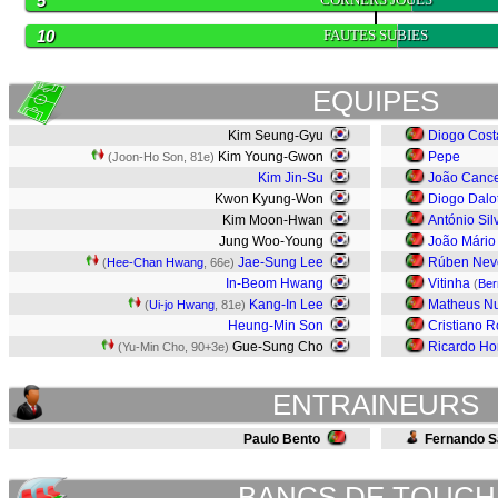
5
10
FAUTES SUBIES
EQUIPES
Kim Seung-Gyu
Diogo Cost
Kim Young-Gwon
Pepe
(Joon-Ho Son, 81e)
Kim Jin-Su
João Canc
Kwon Kyung-Won
Diogo Dalo
Kim Moon-Hwan
António Sil
Jung Woo-Young
João Mário
Jae-Sung Lee
Rúben Nev
(
Hee-Chan Hwang
, 66e)
In-Beom Hwang
Vitinha
(
Ber
Kang-In Lee
Matheus N
(
Ui-jo Hwang
, 81e)
Heung-Min Son
Cristiano 
Gue-Sung Cho
Ricardo Ho
(Yu-Min Cho, 90+3e)
ENTRAINEURS
Paulo Bento
Fernando S
BANCS DE TOUCH