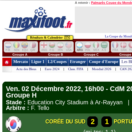
A retenir :
Palmarès Coupe du Mond
La Coupe du Monde
Résultats & Calendrier
TV
P-B
SEN
EQU
QAT
ANG
P-G
IRN
USA
ARG
POL
MEX
A-S
FRA
DAN
T
Groupe A
Groupe B
Groupe C
Groupe
Mercato
Ligue 1
L2/Coupes
Etranger
Coupe d'Europe
Les B
Actu des Bleus
|
Euro 2024
|
Class. FIFA
|
Mondial 2026
|
CAN 20
Ven. 02 Décembre 2022, 16h00 - CdM 202
Groupe H
Stade :
Education City Stadium à Ar-Rayyan 
Arbitre :
F. Tello
2
1
CORÉE DU SUD
PORT