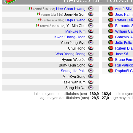
Hee-Chan Hwang
André Silv
(entré à la 66e)
Joon-Ho Son
João Palh
(entré à la 81e)
Ui-jo Hwang
Rafael Le
(entré à la 81e)
Yu-Min Cho
Bernardo S
(entré à la 90+3e)
Min-Jae Kim
William Ca
Kwon Chang-Hoon
Gonçalo 
Yoon Jong-Gyu
João Félix
Chul Hong
Rúben Dia
Woo-Yeong Jeong
José Sá
Hyeon-Woo Jo
Bruno Fer
Bum-Keun Song
Rui Patríci
Seung-Ho Paik
Raphaël Gu
Min-Kyu Song
Tae-Hwan Kim
Sang-Ho Na
taille moyenne des titulaires (cm) :
180,9
182,4
: taille moye
age moyen des titulaires (ans) :
28,5
27,0
: age moyen de