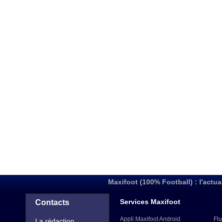
Maxifoot (100% Football) : l'actua
Services Maxifoot
Contacts
Appli Maxifoot Android
Flu
La rédaction