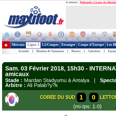
A retenir :
Palmarès Coupe du Mond
OM
PSG
Lyon
Lille
Monaco
Chelsea
Man Utd
Arsenal
Liverpool
ManCity
Ba
+ de clubs
Mercato
Ligue 1
L2/Coupes
Etranger
Coupe d'Europe
Les B
Actualité
|
Résultats & Classement
|
Buteurs
|
Calendrier
|
Equipe
Sam. 03 Février 2018, 15h30 - INTERN
amicaux
Stade :
Mardan Stadyumu à Antalya |
Specta
Arbitre :
Ali Palab?y?k
1
0
CORÉE DU SUD
LETTO
(mi-tps: 1-0)