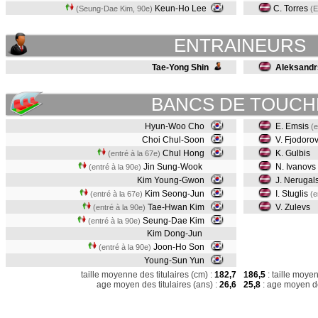
Keun-Ho Lee
C. Torres
(Seung-Dae Kim, 90e)
(E
ENTRAINEURS
Tae-Yong Shin
Aleksandr
BANCS DE TOUCH
Hyun-Woo Cho
E. Emsis
(e
Choi Chul-Soon
V. Fjodoro
Chul Hong
K. Gulbis
(entré à la 67e)
Jin Sung-Wook
N. Ivanovs
(entré à la 90e)
Kim Young-Gwon
J. Nerugal
Kim Seong-Jun
I. Stuglis
(entré à la 67e)
(e
Tae-Hwan Kim
V. Zulevs
(entré à la 90e)
Seung-Dae Kim
(entré à la 90e)
Kim Dong-Jun
Joon-Ho Son
(entré à la 90e)
Young-Sun Yun
taille moyenne des titulaires (cm) :
182,7
186,5
: taille moye
age moyen des titulaires (ans) :
26,6
25,8
: age moyen de