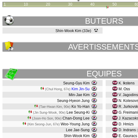
1
10
20
30
40
50
6
BUTEURS
Shin-Wook Kim (33e)
AVERTISSEMENT
EQUIPES
Seung-Gyu Kim
K. Ikstens
Kim Jin-Su
M. Oss
(Chul Hong, 67e)
Min-Jae Kim
V. Jagodins
Seung-Hyeon Jung
N. Kolesov
Ko Yo-Han
R. Jurkovsk
(Tae-Hwan Kim, 90e)
Lee Seung-Ki
G. Freimani
(Jin Sung-Wook, 90e)
Chan-Dong Lee
J. Kazacok
(Joon-Ho Son, 90e)
Woo-Young Jung
D. Hmizs
(Kim Seong-Jun, 67e)
Lee Jae-Sung
D. Indrans
Shin-Wook Kim
E. Gauracs