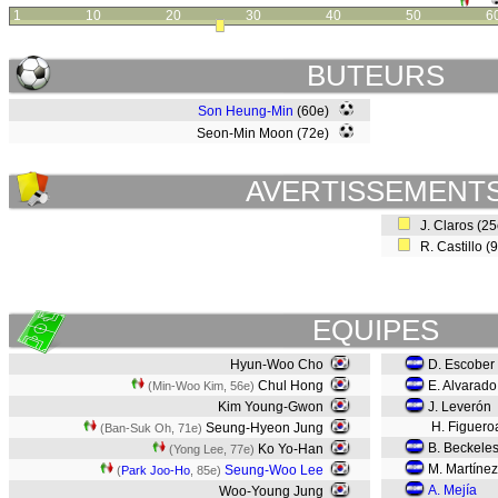
1
10
20
30
40
50
6
BUTEURS
Son Heung-Min
(60e)
Seon-Min Moon (72e)
AVERTISSEMENT
J. Claros (2
R. Castillo 
EQUIPES
Hyun-Woo Cho
D. Escober
Chul Hong
E. Alvarad
(Min-Woo Kim, 56e)
Kim Young-Gwon
J. Leverón
H. Figuero
Seung-Hyeon Jung
(Ban-Suk Oh, 71e)
B. Beckele
Ko Yo-Han
(Yong Lee, 77e)
M. Martíne
Seung-Woo Lee
(
Park Joo-Ho
, 85e)
A. Mejía
Woo-Young Jung