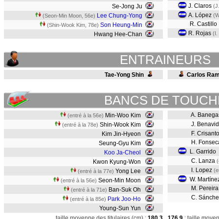
J. Claros
Se-Jong Ju
(J
A. López
Lee Chung-Yong
(W
(Seon-Min Moon, 56e)
R. Castillo
Son Heung-Min
(Shin-Wook Kim, 78e)
R. Rojas
(I
Hwang Hee-Chan
ENTRAINEURS
Tae-Yong Shin
Carlos Ram
BANCS DE TOUCH
A. Banega
Min-Woo Kim
(entré à la 56e)
J. Benavi
Shin-Wook Kim
(entré à la 78e)
F. Crisant
Kim Jin-Hyeon
H. Fonsec
Seung-Gyu Kim
L. Garrido
Koo Ja-Cheol
C. Lanza
(
Kwon Kyung-Won
I. Lopez
(e
Yong Lee
(entré à la 77e)
W. Martíne
Seon-Min Moon
(entré à la 56e)
M. Pereira
Ban-Suk Oh
(entré à la 71e)
C. Sánch
Park Joo-Ho
(entré à la 85e)
Young-Sun Yun
taille moyenne des titulaires (cm) :
180,3
176,9
: taille moye