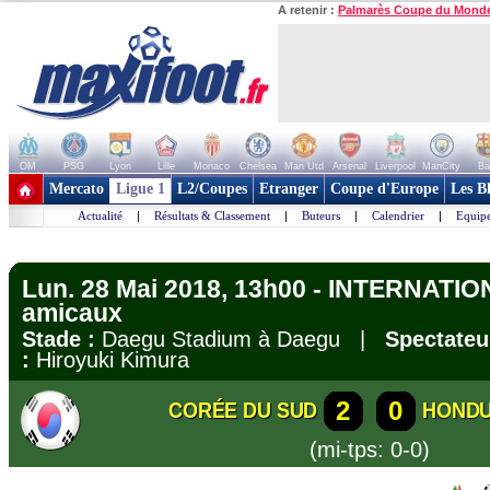
A retenir :
Palmarès Coupe du Mond
OM
PSG
Lyon
Lille
Monaco
Chelsea
Man Utd
Arsenal
Liverpool
ManCity
Ba
+ de clubs
Mercato
Ligue 1
L2/Coupes
Etranger
Coupe d'Europe
Les B
Actualité
|
Résultats & Classement
|
Buteurs
|
Calendrier
|
Equipe
Lun. 28 Mai 2018, 13h00 - INTERNATIO
amicaux
Stade :
Daegu Stadium à Daegu |
Spectateu
:
Hiroyuki Kimura
2
0
CORÉE DU SUD
HOND
(mi-tps: 0-0)