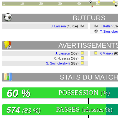
1
10
20
30
40
50
6
BUTEURS
J. Larsson
(45+1e)
T. Keller
(59
T. Sierslebe
AVERTISSEMENT
J. Larsson
(50e)
P. Mainka
(6
R. Huescas (58e)
G. Gocholeishvili
(83e)
STATS DU MATC
60 %
POSSESSION
(%)
574
PASSES
(réussies %)
(83 %)