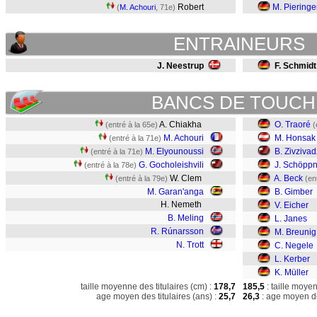
Robert
M. Pieringe
(
M. Achouri
, 71e)
ENTRAINEURS
J. Neestrup
F. Schmidt
BANCS DE TOUCH
A. Chiakha
O. Traoré
(entré à la 65e)
(
M. Achouri
M. Honsak
(entré à la 71e)
M. Elyounoussi
B. Zivziva
(entré à la 71e)
G. Gocholeishvili
J. Schöppn
(entré à la 78e)
W. Clem
A. Beck
(entré à la 79e)
(en
M. Garan'anga
B. Gimber
H. Nemeth
V. Eicher
B. Meling
L. Janes
R. Rúnarsson
M. Breunig
N. Trott
C. Negele
L. Kerber
K. Müller
taille moyenne des titulaires (cm) :
178,7
185,5
: taille moye
age moyen des titulaires (ans) :
25,7
26,3
: age moyen de