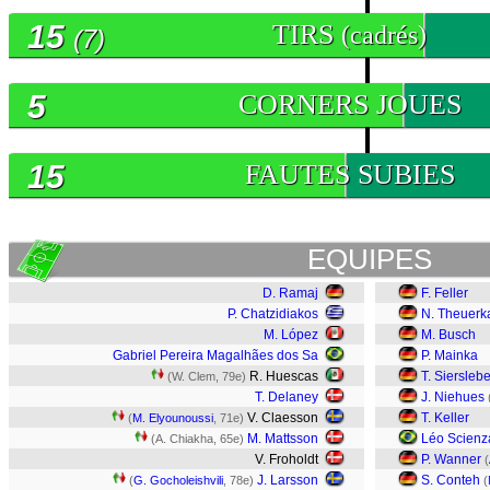
15
TIRS
(cadrés)
(7)
5
CORNERS JOUES
15
FAUTES SUBIES
EQUIPES
D. Ramaj
F. Feller
P. Chatzidiakos
N. Theuerk
M. López
M. Busch
Gabriel Pereira Magalhães dos Sa
P. Mainka
R. Huescas
T. Siersleb
(W. Clem, 79e)
T. Delaney
J. Niehues
V. Claesson
T. Keller
(
M. Elyounoussi
, 71e)
M. Mattsson
Léo Scienz
(A. Chiakha, 65e)
V. Froholdt
P. Wanner
(
J. Larsson
S. Conteh
(
G. Gocholeishvili
, 78e)
(