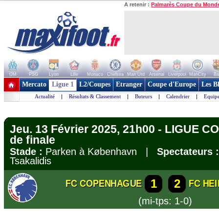
A retenir :
Palmarès Coupe du Mond
OM
PSG
Lyon
Lille
Monaco
Chelsea
Man Utd
Arsenal
Liverpool
ManCity
Ba
+ de clubs
Mercato
Ligue 1
L2/Coupes
Etranger
Coupe d'Europe
Les B
Actualité
|
Résultats & Classement
|
Buteurs
|
Calendrier
|
Equipe
Jeu. 13 Février 2025, 21h00 - LIGUE 
de finale
Stade :
Parken à København |
Spectateurs :
Tsakalidis
1
2
FC COPENHAGUE
FC HE
(mi-tps: 1-0)