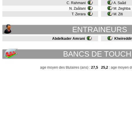
C. Rahmani
A. Saâd
N. Zaâlani
M. Zeghba
T. Zerara
M. Ziti
ENTRAINEURS
Abdelkader Amrani
Kheïreddi
BANCS DE TOUCH
age moyen des titulaires (ans) :
27,5
25,2
: age moyen de