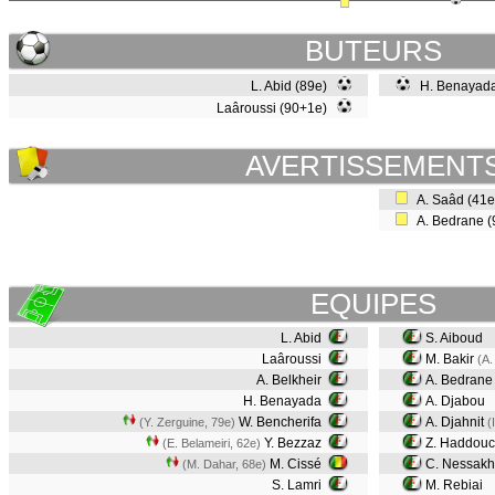
BUTEURS
L. Abid (89e)
H. Benayada
Laâroussi (90+1e)
AVERTISSEMENT
A. Saâd (41
A. Bedrane 
EQUIPES
L. Abid
S. Aiboud
Laâroussi
M. Bakir
(A.
A. Belkheir
A. Bedrane
H. Benayada
A. Djabou
W. Bencherifa
A. Djahnit
(Y. Zerguine, 79e)
(
Y. Bezzaz
Z. Haddou
(E. Belameiri, 62e)
M. Cissé
C. Nessakh
(M. Dahar, 68e)
S. Lamri
M. Rebiai