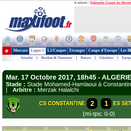
A retenir :
Palmarès Coupe du Mond
OM
PSG
Lyon
Lille
Monaco
Chelsea
Man Utd
Arsenal
Liverpool
ManCity
Ba
+ de clubs
Mercato
Ligue 1
L2/Coupes
Etranger
Coupe d'Europe
Les B
Actualité
|
Résultats & Classement
|
Buteurs
|
Calendrier
|
Equipe
Mar. 17 Octobre 2017, 18h45 - ALGERIE 
Stade :
Stade Mohamed-Hamlaoui à Constant
|
Arbitre :
Merzak Halalchi
2
1
CS CONSTANTINE
ES SET
(mi-tps: 0-0)
1
10
20
30
40
50
6