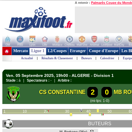
A retenir :
Palmarès Coupe du Mond
OM
PSG
Lyon
Lille
Monaco
Chelsea
Man Utd
Arsenal
Liverpool
ManCity
Ba
+ de clubs
Mercato
Ligue 1
L2/Coupes
Etranger
Coupe d'Europe
Les B
Actualité
|
Résultats & Classement
|
Buteurs
|
Calendrier
|
Equipe
Ven. 05 Septembre 2025, 19h00 - ALGERIE - Division 1
Stade :
à |
Spectateurs :
- |
Arbitre :
2
0
CS CONSTANTINE
MB RO
(mi-tps: 1-0)
1
10
20
30
40
50
6
BUTEURS