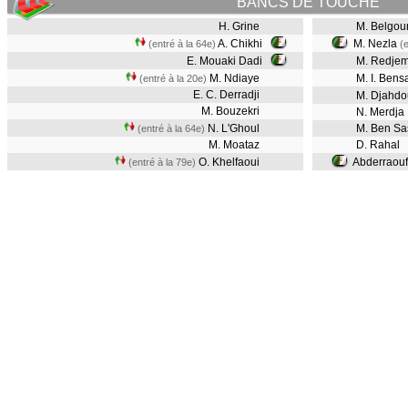
BANCS DE TOUCHE
H. Grine
M. Belgour
A. Chikhi
M. Nezla
(entré à la 64e)
(
E. Mouaki Dadi
M. Redje
M. Ndiaye
M. I. Bens
(entré à la 20e)
E. C. Derradji
M. Djahd
M. Bouzekri
N. Merdja
N. L'Ghoul
M. Ben Sa
(entré à la 64e)
M. Moataz
D. Rahal
O. Khelfaoui
Abderraouf
(entré à la 79e)