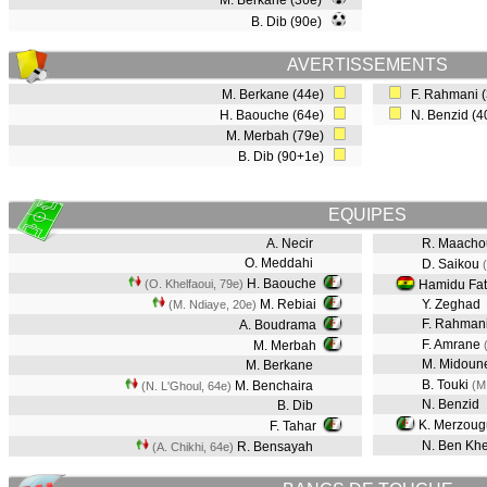
M. Berkane (36e)
B. Dib (90e)
AVERTISSEMENTS
M. Berkane (44e)
F. Rahmani 
H. Baouche (64e)
N. Benzid (
M. Merbah (79e)
B. Dib (90+1e)
EQUIPES
A. Necir
R. Maacho
O. Meddahi
D. Saikou
H. Baouche
(O. Khelfaoui, 79e)
Hamidu Fa
M. Rebiai
Y. Zeghad
(M. Ndiaye, 20e)
F. Rahman
A. Boudrama
F. Amrane
M. Merbah
M. Midoun
M. Berkane
B. Touki
M. Benchaira
(M
(N. L'Ghoul, 64e)
N. Benzid
B. Dib
K. Merzoug
F. Tahar
N. Ben Khe
R. Bensayah
(A. Chikhi, 64e)