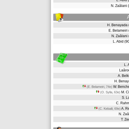
L. Abid
N. Zaâlani
H. Benayada
E. Belameiri
N. Zaâlani
L. Abid (
L.
Laâro
A. Bel
H. Bena
W. Bench
(E. Belameiri, 74e)
M. C
(O. Sylla, 63e)
S. 
C. Rah
A. R
(C. Kebaili, 69e)
N. Za
T. Z