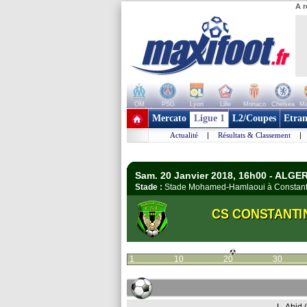
A r
OM
PSG
Lyon
Lille
Monaco
Chelsea
Ma
+ de clubs
Mercato
Ligue 1
L2/Coupes
Etran
Actualité
|
Résultats & Classement
|
Sam. 20 Janvier 2018, 16h00 - ALGERI
Stade :
Stade Mohamed-Hamlaoui à Constan
CS CONSTANTI
1
10
20
30