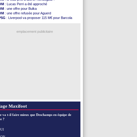
Atletico
: Almada rejoint River Plate (off.)
OM
: Lucas Perri a été approché
Monaco
: Camara a la cote en Angleterre
OM
: une offre pour Bulka
Amical
: encore une défaite pour Strasbourg
OM
: une offre refusée pour Aguerd
OM
: la piste Goore en attaque
PSG
: Liverpool va proposer 115 M€ pour Barcola
PSG
: ça négocie avec le Barça pour Torres
OM
: B. Genesio - "ce n'est pas idéal"
Amical
: Rennes s'incline contre Brentford
L1
: prison avec sursis requis contre un arbitre
Arsenal
: c'est signé pour Guimaraes (officiel)
emplacement publicitaire
Amical
: Le Mans concède un nul
Real
: Mourinho durcit les règles
Amical
: Toulouse s'incline lourdement
OM
: Benatia et la "médiocrité" dans le club
Newcastle
: Guimarães, le club se défend
Voir les brèves précédentes
age Maxifoot
e va t-il faire mieux que Deschamps en équipe de
e ?
UI
NON