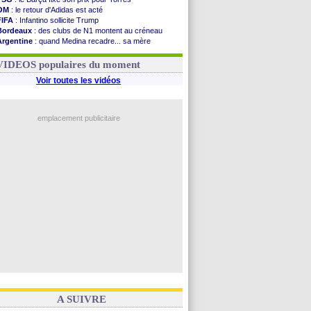
OM
: le retour d'Adidas est acté
FIFA
: Infantino sollicite Trump
Bordeaux
: des clubs de N1 montent au créneau
Argentine
: quand Medina recadre... sa mère
Real
: le démenti de Leipzig pour Diomandé
OM
: Paixão attire un 2e club anglais
VIDEOS populaires du moment
Voir toutes les vidéos
emplacement publicitaire
A SUIVRE