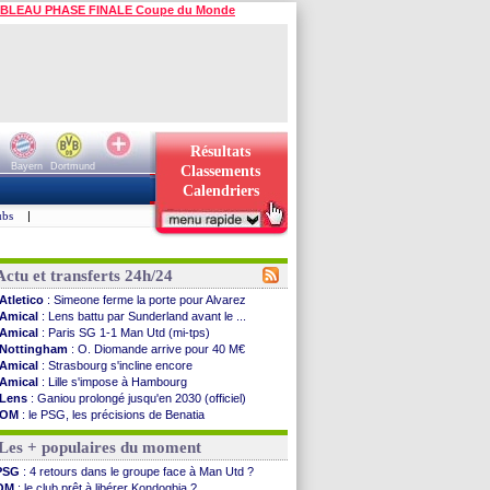
BLEAU PHASE FINALE Coupe du Monde
Résultats
Bayern
Dortmund
Classements
Calendriers
ubs
|
Actu et transferts 24h/24
Atletico
: Simeone ferme la porte pour Alvarez
Amical
: Lens battu par Sunderland avant le ...
Amical
: Paris SG 1-1 Man Utd (mi-tps)
Nottingham
: O. Diomande arrive pour 40 M€
Amical
: Strasbourg s'incline encore
Amical
: Lille s'impose à Hambourg
Lens
: Ganiou prolongé jusqu'en 2030 (officiel)
OM
: le PSG, les précisions de Benatia
Amical
: Paris SG-Man Utd, les compos
Les + populaires du moment
Amical
: Chelsea corrige l'AC Milan
Argentine
: Messi perd son papa
PSG
: 4 retours dans le groupe face à Man Utd ?
Amical
: l'Inter s'offre la Juventus
OM
: le club prêt à libérer Kondogbia ?