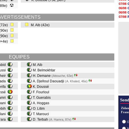
 (20e)
K. Doussé (73e, pen.)
15h21
07/08
 (89e)
15h14
06/08
14h59
06/08
14h43
AVERTISSEMENTS
07/08
14h14
07/08
13h59
 (72e)
M. Aib (42e)
07/08
13h55
 (90e)
13h48
 (90e)
13h30
12h49
90+4e)
12h22
12h00
EQUIPES
 Abid
M. Aib
ussi
M. Belmokhtar
kheir
H. Demane
(Attouche, 63e)
yada
A. Djelloul Daouadji
(A. Khaled, 46e)
erifa
K. Doussé
issé
F. Fourloul
Lamri
T. Guerabis
Sond
mani
A. Hoggas
Zidan
ebih
O. Litim
Franc
âlani
T. Marouci
erara
D. Terbah
(A. Hamra, 87e)
O