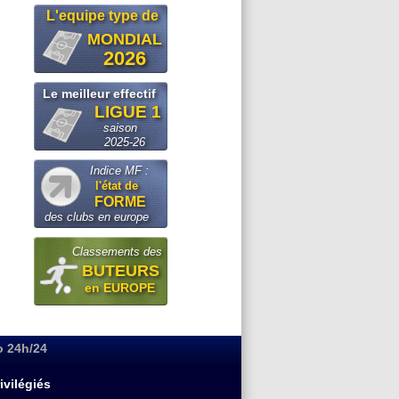
L'equipe type de
MONDIAL
2026
Le meilleur effectif
LIGUE 1
saison
2025-26
Indice MF :
l'état de
FORME
des clubs en europe
Classements des
BUTEURS
en EUROPE
o 24h/24
ivilégiés