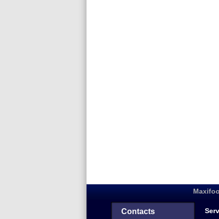
Maxifoo
Serv
Contacts