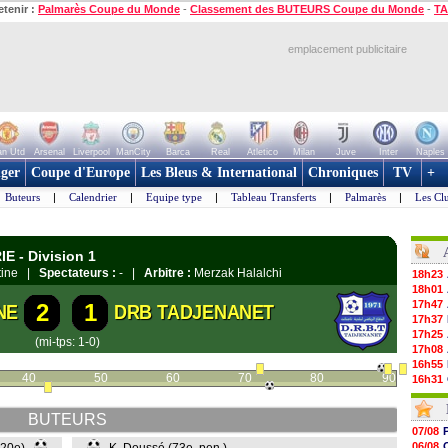
etenir :
Palmarès Coupe du Monde
-
Classement des BUTEURS Coupe du Monde
-
TA
emplacement publicitaire
n Utd
Arsenal
Liverpool
ManCity
Barca
Real
Atletico
Milan
Juve
Inter
Naples
ger
Coupe d'Europe
Les Bleus & International
Chroniques
TV
+
Buteurs
|
Calendrier
|
Equipe type
|
Tableau Transferts
|
Palmarès
|
Les Cl
E - Division 1
tine |
Spectateurs :
- |
Arbitre :
Merzak Halalchi
18h23
18h01
17h47
2
1
NE
DRB TADJENANET
17h37
17h25
(mi-tps: 1-0)
17h08
16h55
40
50
60
70
80
90
16h31
16h11
16h06
BUTEURS
15h48
07/08
15h41
06/08