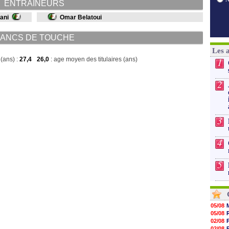
ENTRAINEURS
ani
Omar Belatoui
ANCS DE TOUCHE
Les 
(ans) :
27,4
26,0
: age moyen des titulaires (ans)
1
2
3
4
5
05/08
05/08
02/08
02/08