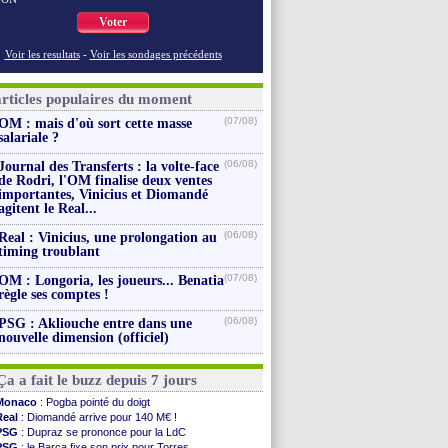
Voter
Voir les resultats
-
Voir les sondages précédents
articles populaires du moment
(07/08)
OM : mais d'où sort cette masse
salariale ?
(06/08)
Journal des Transferts : la volte-face
de Rodri, l'OM finalise deux ventes
importantes, Vinicius et Diomandé
agitent le Real...
(06/08)
Real : Vinicius, une prolongation au
timing troublant
(07/08)
OM : Longoria, les joueurs... Benatia
règle ses comptes !
(06/08)
PSG : Akliouche entre dans une
nouvelle dimension (officiel)
Ça a fait le buzz depuis 7 jours
Monaco
: Pogba pointé du doigt
Real
: Diomandé arrive pour 140 M€ !
PSG
: Dupraz se prononce pour la LdC
PSG
: le Barça fixe son prix pour Torres