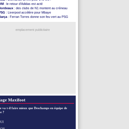
FIFA
: l'UEFA maintient la pression
OM
: le retour d'Adidas est acté
PSG
: Tebas encense Luis Enrique
Bordeaux
: des clubs de N1 montent au créneau
Real
: Vinicius jusqu'en 2032 (officiel)
PSG
: Liverpool accélère pour Mbaye
Lyon
: Mangala va rejoindre Getafe
Barça
: Ferran Torres donne son feu vert au PSG
OM
: une offre refusée pour Aguerd
PSG
: Luis Enrique satisfait malgré tout
Real
: c'est confirmé pour Vinicius
Man City
: Rodri préfère le Barça au Real !
Troyes
: Junior Diaz jusqu'en 2030 (officiel)
emplacement publicitaire
PSG
: Akliouche a signé (officiel)
OM
: une offre pour Bulka
PSG
: contrat signé pour Akliouche
Ouganda
: Owori battu à mort à Kampala
Arsenal
: Arteta veut créer une dynastie
Voir les brèves précédentes
age Maxifoot
e va t-il faire mieux que Deschamps en équipe de
e ?
UI
NON