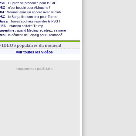
PSG
: Dupraz se prononce pour la LdC
PSG
: c'est bouclé pour Akliouche !
OM
: Meunier avait un accord avec le club
PSG
: le Barça fixe son prix pour Torres
Barça
: Torres souhaite rejoindre le PSG !
FIFA
: Infantino sollicite Trump
Argentine
: quand Medina recadre... sa mère
Real
: le démenti de Leipzig pour Diomandé
OM
: Paixão attire un 2e club anglais
FIFA
: le conseiller d'Infantino démissionne !
VIDEOS populaires du moment
Voir toutes les vidéos
emplacement publicitaire