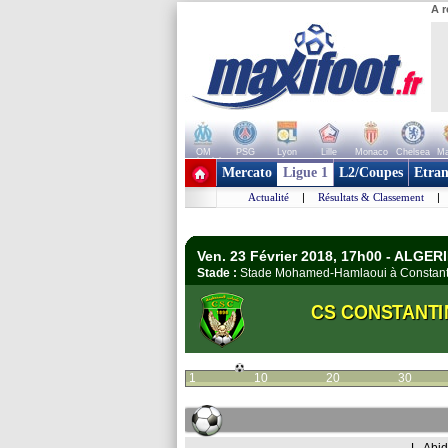
A r
OM
PSG
Lyon
Lille
Monaco
Chelsea
Ma
+ de clubs
Mercato
Ligue 1
L2/Coupes
Etran
Actualité
|
Résultats & Classement
|
Ven. 23 Février 2018, 17h00 - ALGERI
Stade :
Stade Mohamed-Hamlaoui à Constan
CS CONSTANTI
1
10
20
30