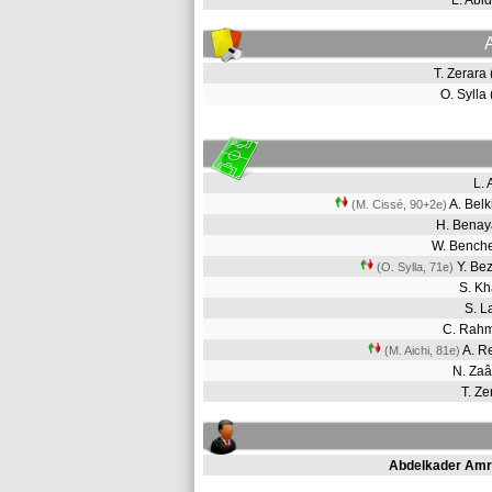
L. Abi
T. Zerara
O. Sylla
L.
A. Bel
(M. Cissé, 90+2e)
H. Bena
W. Bench
Y. Be
(O. Sylla, 71e)
S. K
S. 
C. Rah
A. R
(M. Aichi, 81e)
N. Za
T. Z
Abdelkader Amr