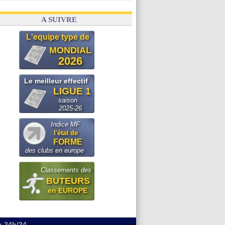
A SUIVRE
L'equipe type de
MONDIAL
2026
Le meilleur effectif
LIGUE 1
saison
2025-26
Indice MF :
l'état de
FORME
des clubs en europe
Classements des
BUTEURS
en EUROPE
o 24h/24