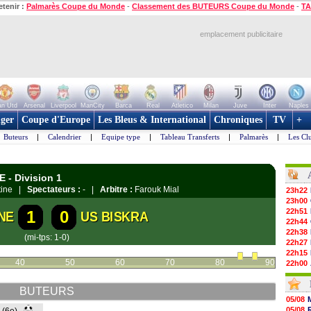
etenir :
Palmarès Coupe du Monde
-
Classement des BUTEURS Coupe du Monde
-
TA
emplacement publicitaire
n Utd
Arsenal
Liverpool
ManCity
Barca
Real
Atletico
Milan
Juve
Inter
Naples
ger
Coupe d'Europe
Les Bleus & International
Chroniques
TV
+
Buteurs
|
Calendrier
|
Equipe type
|
Tableau Transferts
|
Palmarès
|
Les Cl
E - Division 1
tine |
Spectateurs :
- |
Arbitre :
Farouk Mial
23h22
23h00
22h51
1
0
NE
US BISKRA
22h44
22h38
(mi-tps: 1-0)
22h27
22h15
40
50
60
70
80
90
22h00
21h48
21h39
BUTEURS
21h26
05/08
21h05
05/08