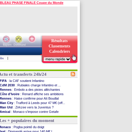
BLEAU PHASE FINALE Coupe du Monde
Résultats
Bayern
Dortmund
Classements
Calendriers
ubs
|
Actu et transferts 24h/24
FIFA
: la CAF soutient Infantino
CdM 2030
: Rubiales charge Infantino et ...
Rennes
: Embolo a des pistes alléchantes
Côte d'Ivoire
: Renard affiche ses ambitions
Rennes
: Haise confirme pour Aït Boudlal
Man City
: Trafford à Leeds pour 47 M€ (off...
Man Utd
: Zirkzee vers la Juventus ?
Amical
: Monaco s'impose contre Getafe
Nantes
: Der Zakarian et sa relation avec Kita
Les + populaires du moment
OM
: le club prêt à libérer Kondogbia ?
Monaco
: le message touchant d'Akliouche
Monaco
: Pogba pointé du doigt
FIFA
: Tebas en remet une couche
Real
: Diomandé arrive pour 140 M€ !