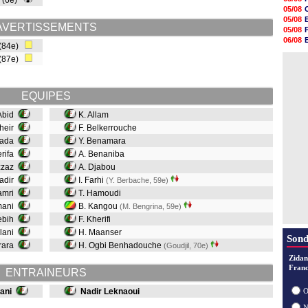
d (6e)
20h47
05/08
20h30
05/08
20h18
AVERTISSEMENTS
05/08
20h04
06/08
 (84e)
19h47
06/08
19h34
 (87e)
06/08
19h14
19h06
18h50
EQUIPES
18h30
18h20
 Abid
K. Allam
17h58
kheir
F. Belkerrouche
yada
Y. Benamara
erifa
A. Benaniba
zzaz
A. Djabou
hadir
I. Farhi
(Y. Berbache, 59e)
Lamri
T. Hamoudi
mani
B. Kangou
(M. Bengrina, 59e)
ebih
F. Kherifi
âlani
H. Maanser
Sond
erara
H. Ogbi Benhadouche
(Goudjil, 70e)
Zidan
Franc
ENTRAINEURS
ani
Nadir Leknaoui
O