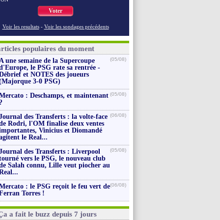
Voter
Voir les resultats
-
Voir les sondages précédents
articles populaires du moment
(05/08)
A une semaine de la Supercoupe
d'Europe, le PSG rate sa rentrée -
Débrief et NOTES des joueurs
(Majorque 3-0 PSG)
(05/08)
Mercato : Deschamps, et maintenant
?
(06/08)
Journal des Transferts : la volte-face
de Rodri, l'OM finalise deux ventes
importantes, Vinicius et Diomandé
agitent le Real...
(05/08)
Journal des Transferts : Liverpool
tourné vers le PSG, le nouveau club
de Salah connu, Lille veut piocher au
Real...
(06/08)
Mercato : le PSG reçoit le feu vert de
Ferran Torres !
Ça a fait le buzz depuis 7 jours