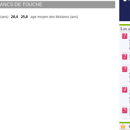
ANCS DE TOUCHE
(ans) :
28,4
25,8
: age moyen des titulaires (ans)
Les 
1
2
3
4
5