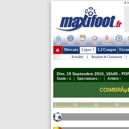
A r
OM
PSG
Lyon
Lille
Monaco
Chelsea
Ma
+ de clubs
Mercato
Ligue 1
L2/Coupes
Etran
Actualité
|
Résultats & Classement
|
Dim. 19 Septembre 2010, 16h00 - P
Stade :
à |
Spectateurs :
- |
Arbitre :
COIMBRÃµ
1
10
20
30