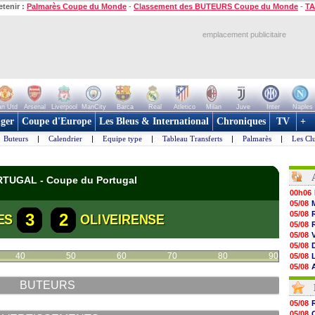
etenir :
Palmarès Coupe du Monde
-
Classement des BUTEURS Coupe du Monde
-
TA
emplacement publicitaire
n Utd
Arsenal
Liverpool
ManCity
Barca
Real
Atletico
Milan
Juve
Inter
Naples
ger
Coupe d'Europe
Les Bleus & International
Chroniques
TV
+
Buteurs
|
Calendrier
|
Equipe type
|
Tableau Transferts
|
Palmarès
|
Les Cl
ORTUGAL - Coupe du Portugal
00h06
05/08
05/08
3
2
ES
OLIVEIRENSE
05/08
05/08
05/08
40
50
60
70
80
90
05/08
05/08
05/08
BUTEURS
05/08
05/08
05/08
05/08
05/08