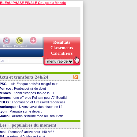
BLEAU PHASE FINALE Coupe du Monde
Résultats
Bayern
Dortmund
Classements
Calendriers
ubs
|
Actu et transferts 24h/24
PSG
: Luis Enrique satisfait malgré tout
Monaco
: Pogba pointé du doigt
Rennes
: Zabiri n'est pas fan de la L1
Rennes
: une offre de Fulham pour Aït Boudlal
VIDEO
: Thomasson et Cresswell réconciliés
Dunkerque
: Nzonzi avait des pistes en L1
Lyon
: Mangala sur le départ
Amical
: Arsenal s'incline face au Real Betis
Amical
: lourde défaite pour le PSG
Les + populaires du moment
Man City
: Maresca flou pour Reijnders
LdC
: Fenerbahçe prend une belle option
Real
: Diomandé arrive pour 140 M€ !
Al-Diriyah
: Mbemba arrive libre (officiel)
OM
: le retour d'Adidas est acté