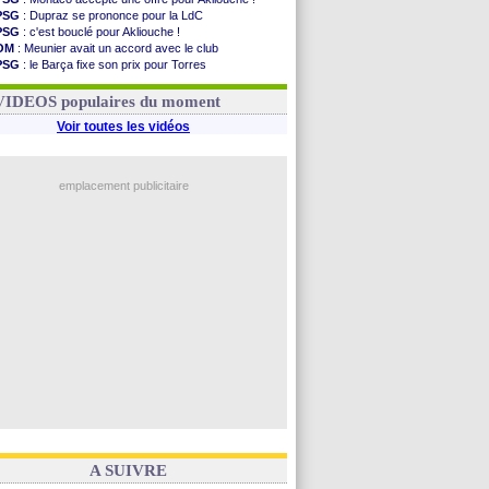
PSG
: Dupraz se prononce pour la LdC
PSG
: c'est bouclé pour Akliouche !
OM
: Meunier avait un accord avec le club
PSG
: le Barça fixe son prix pour Torres
OM
: accord de principe entre Rulli et Man City
Barça
: Torres souhaite rejoindre le PSG !
VIDEOS populaires du moment
Voir toutes les vidéos
emplacement publicitaire
A SUIVRE