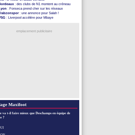
Atletico
: le plan d'Alvarez à son retour
Bordeaux
: des clubs de N1 montent au créneau
Amical
: premier succès pour Brest
Lyon
: Fonseca prend cher sur les réseaux
VIDEO
: le joli but de Greenwood avec le Fener !
Trabzonspor
: une annonce pour Salah !
CdM 2030
: une promesse d'Infantino au Maroc ...
PSG
: Liverpool accélère pour Mbaye
PSG
: la compo pour le premier match amical
EdF
: Infantino complimente Mbappé
Newcastle
: Jaissle est le nouveau coach (off.)
Nice
: 3 joueurs écartés du groupe pro
Real
: une nouvelle offre pour Vinicius
emplacement publicitaire
Amical
: l'OM domine Al-Shahaniya
Monaco
: Cabral a prolongé (officiel)
Atletico
: Molina va signer à la Roma
Real
: Diomandé arrive pour 140 M€ !
Arsenal
: Havertz en veut encore plus
Voir les brèves précédentes
age Maxifoot
e va t-il faire mieux que Deschamps en équipe de
e ?
UI
NON