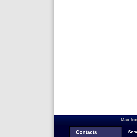
Maxifoo
Serv
Contacts