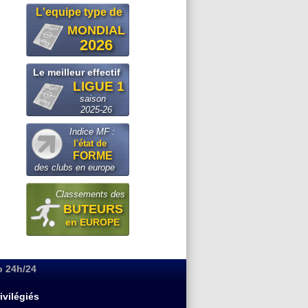
L'equipe type de
MONDIAL
2026
Le meilleur effectif
LIGUE 1
saison
2025-26
Indice MF :
l'état de
FORME
des clubs en europe
Classements des
BUTEURS
en EUROPE
o 24h/24
ivilégiés