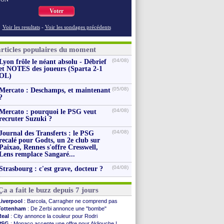
Voter
Voir les resultats
-
Voir les sondages précédents
articles populaires du moment
(04/08)
Lyon frôle le néant absolu - Débrief
et NOTES des joueurs (Sparta 2-1
OL)
(05/08)
Mercato : Deschamps, et maintenant
?
(04/08)
Mercato : pourquoi le PSG veut
recruter Suzuki ?
(04/08)
Journal des Transferts : le PSG
recalé pour Godts, un 2e club sur
Paixao, Rennes s'offre Cresswell,
Lens remplace Sangaré...
(04/08)
Strasbourg : c'est grave, docteur ?
Ça a fait le buzz depuis 7 jours
Liverpool
: Barcola, Carragher ne comprend pas
Tottenham
: De Zerbi annonce une "bombe"
Real
: City annonce la couleur pour Rodri
PSG
: Monaco accepte une offre pour Akliouche !