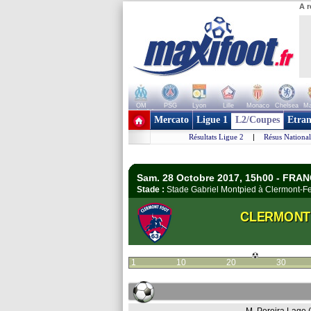
A r
OM
PSG
Lyon
Lille
Monaco
Chelsea
Ma
+ de clubs
Mercato
Ligue 1
L2/Coupes
Etran
Résultats Ligue 2
|
Résus National
Sam. 28 Octobre 2017, 15h00 - FRAN
Stade :
Stade Gabriel Montpied à Clermont-
CLERMONT 
1
10
20
30