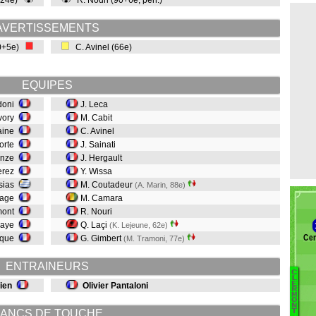
 (24e)
R. Nouri (90+6e, pen.)
AVERTISSEMENTS
90+5e)
C. Avinel (66e)
EQUIPES
rdoni
J. Leca
vory
M. Cabit
taine
C. Avinel
porte
J. Sainati
tonze
J. Hergault
erez
Y. Wissa
esias
M. Coutadeur
(A. Marin, 88e)
 Lage
M. Camara
mont
R. Nouri
iaye
Q. Laçi
(K. Lejeune, 62e)
Cen
orque
G. Gimbert
(M. Tramoni, 77e)
ENTRAINEURS
C
L
E
ien
Olivier Pantaloni
R
Ra
M
O
N
Ph
ANCS DE TOUCHE
T