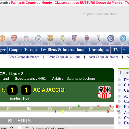
etenir :
Palmarès Coupe du Monde
-
Classement des BUTEURS Coupe du Monde
-
TA
emplacement publicitaire
n Utd
Arsenal
Liverpool
ManCity
Barca
Real
Atletico
Milan
Juve
Inter
Naples
ger
Coupe d'Europe
Les Bleus & International
Chroniques
TV
+
|
Résus Coupe de France
|
Résus Coupe de la Ligue
|
Actu Coupe de France
|
A
Lien
CE - Ligue 2
Ferrand |
Spectateurs :
4461 |
Arbitre :
Stéphane Jochem
Ré
Cl
1
1
F.
AC AJACCIO
Ca
Ac
(mi-tps: 1-0)
Ca
Pa
40
50
60
70
80
90
Ac
Ca
BUTEURS
Pa