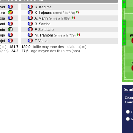
J
F
.
Civet
R. Kadima
H
Doré
K. Lejeune
(entré à la 62e)
E
nosa
A. Marin
Do
(entré à la 88e)
A
Ci
orat
B. Sambo
C
A
nnin
F. Sollacaro
Vi
J
A
hojo
M. Tramoni
(entré à la 77e)
W
C
T
C
ajot
T. Vialla
I
S
O
(cm) :
181,7
180,0
: taille moyenne des titulaires (cm)
S
(ans) :
24,2
27,6
: age moyen des titulaires (ans)
Ma
L
C
R
Sond
Zidan
Franc
O