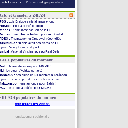
Voir les resultats
-
Voir les sondages précédents
Actu et transferts 24h/24
PSG
: Luis Enrique satisfait malgré tout
Monaco
: Pogba pointé du doigt
Rennes
: Zabiri n'est pas fan de la L1
Rennes
: une offre de Fulham pour Aït Boudlal
VIDEO
: Thomasson et Cresswell réconciliés
Dunkerque
: Nzonzi avait des pistes en L1
Lyon
: Mangala sur le départ
Amical
: Arsenal s'incline face au Real Betis
Amical
: lourde défaite pour le PSG
Les + populaires du moment
Man City
: Maresca flou pour Reijnders
LdC
: Fenerbahçe prend une belle option
Real
: Diomandé arrive pour 140 M€ !
Al-Diriyah
: Mbemba arrive libre (officiel)
OM
: le retour d'Adidas est acté
Atletico
: le plan d'Alvarez à son retour
Bordeaux
: des clubs de N1 montent au créneau
Amical
: premier succès pour Brest
Lyon
: Fonseca prend cher sur les réseaux
VIDEO
: le joli but de Greenwood avec le Fener !
Trabzonspor
: une annonce pour Salah !
CdM 2030
: une promesse d'Infantino au Maroc ...
PSG
: Liverpool accélère pour Mbaye
PSG
: la compo pour le premier match amical
EdF
: Infantino complimente Mbappé
Newcastle
: Jaissle est le nouveau coach (off.)
Nice
: 3 joueurs écartés du groupe pro
VIDEOS populaires du moment
Real
: une nouvelle offre pour Vinicius
Amical
: l'OM domine Al-Shahaniya
Voir toutes les vidéos
Monaco
: Cabral a prolongé (officiel)
Atletico
: Molina va signer à la Roma
Real
: Diomandé arrive pour 140 M€ !
emplacement publicitaire
Arsenal
: Havertz en veut encore plus
Voir les brèves précédentes