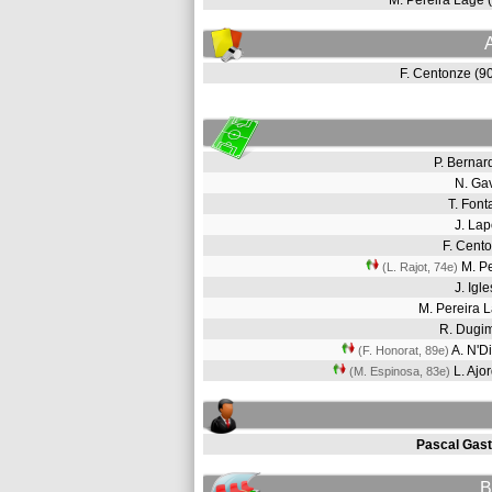
M. Pereira Lage
F. Centonze (
P. Berna
N. Ga
T. Fon
J. La
F. Cen
M. P
(L. Rajot, 74e)
J. Igl
M. Pereira
R. Dugi
A. N'D
(F. Honorat, 89e)
L. Aj
(M. Espinosa, 83e)
Pascal Gast
B