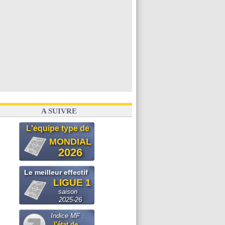
A SUIVRE
L'equipe type de
MONDIAL
2026
Le meilleur effectif
LIGUE 1
saison
2025-26
Indice MF :
l'état de