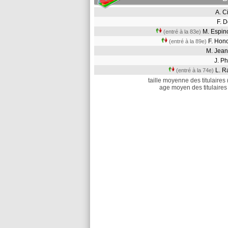
A. 
F. 
M. Espi
(entré à la 83e)
F. Hon
(entré à la 89e)
M. Jea
J. P
L. R
(entré à la 74e)
taille moyenne des titulaires 
age moyen des titulaires 