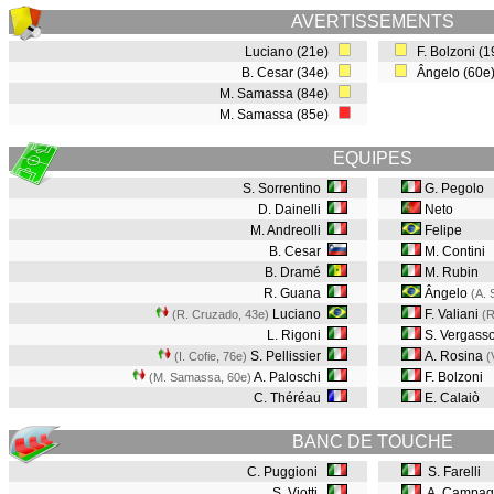
AVERTISSEMENTS
Luciano (21e)
F. Bolzoni (
B. Cesar (34e)
Ângelo (60e
M. Samassa (84e)
M. Samassa (85e)
EQUIPES
S. Sorrentino
G. Pegolo
D. Dainelli
Neto
M. Andreolli
Felipe
B. Cesar
M. Contini
B. Dramé
M. Rubin
R. Guana
Ângelo
(A. 
Luciano
F. Valiani
(R. Cruzado, 43e
)
(R
L. Rigoni
S. Vergasso
S. Pellissier
A. Rosina
(I. Cofie, 76e
)
(
A. Paloschi
F. Bolzoni
(M. Samassa, 60e
)
C. Théréau
E. Calaiò
BANC DE TOUCHE
C. Puggioni
S. Farelli
S. Viotti
A. Campag