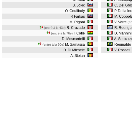
B. Jokic
C. Del Gro
O. Coulibaly
P. Dellafior
P. Farkas
M. Coppol
M. Rigoni
V. Verre
(en
R. Cruzado
R. Rodrígu
(entré à la 43e)
I. Cofie
D. Mannini
(entré à la 76e)
D. Moscardelli
A. Sestu
(e
M. Samassa
Reginaldo
(entré à la 60e)
D. Di Michele
V. Rosseti
A. Stoian