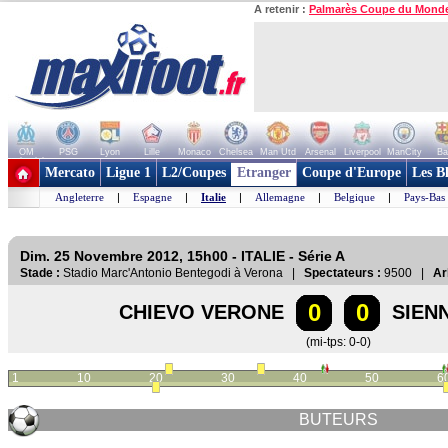
A retenir :
Palmarès Coupe du Mond
OM
PSG
Lyon
Lille
Monaco
Chelsea
Man Utd
Arsenal
Liverpool
ManCity
Ba
+ de clubs
Mercato
Ligue 1
L2/Coupes
Etranger
Coupe d'Europe
Les B
Angleterre
|
Espagne
|
Italie
|
Allemagne
|
Belgique
|
Pays-Bas
Dim. 25 Novembre 2012, 15h00 - ITALIE - Série A
Stade :
Stadio Marc'Antonio Bentegodi à Verona |
Spectateurs :
9500 |
Ar
0
0
CHIEVO VERONE
SIEN
(mi-tps: 0-0)
1
10
20
30
40
50
6
BUTEURS