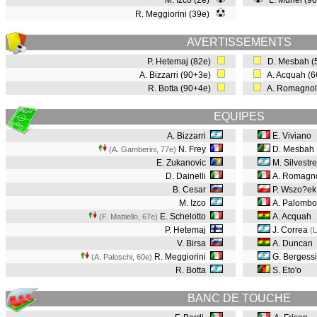
M. Izco (2e)
L. Muriel (9
R. Meggiorini (39e)
AVERTISSEMENTS
P. Hetemaj (82e)
D. Mesbah (
A. Bizzarri (90+3e)
A. Acquah (
R. Botta (90+4e)
A. Romagnol
EQUIPES
A. Bizzarri
E. Viviano
N. Frey
D. Mesbah
(A. Gamberini, 77e
)
E. Zukanovic
M. Silvestre
D. Dainelli
A. Romagno
B. Cesar
P. Wszo?ek
M. Izco
A. Palombo
E. Schelotto
A. Acquah
(F. Mattiello, 67e
)
P. Hetemaj
J. Correa
(L
V. Birsa
A. Duncan
R. Meggiorini
G. Bergess
(A. Paloschi, 60e
)
R. Botta
S. Eto'o
BANC DE TOUCHE