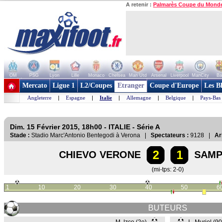
A retenir :
Palmarès Coupe du Mond
OM
PSG
Lyon
Lille
Monaco
Chelsea
Man Utd
Arsenal
Liverpool
ManCity
Ba
+ de clubs
Mercato
Ligue 1
L2/Coupes
Etranger
Coupe d'Europe
Les B
Angleterre
|
Espagne
|
Italie
|
Allemagne
|
Belgique
|
Pays-Bas
Dim. 15 Février 2015, 18h00 - ITALIE - Série A
Stade :
Stadio Marc'Antonio Bentegodi à Verona |
Spectateurs :
9128 |
Ar
2
1
CHIEVO VERONE
SAMP
(mi-tps: 2-0)
1
10
20
30
40
50
6
BUTEURS