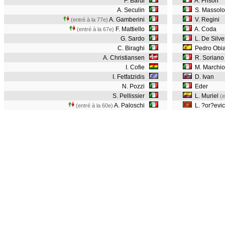
F. Bardi
A. Frison
A. Seculin
S. Massolo
A. Gamberini
V. Regini
(entré à la 77e)
F. Mattiello
A. Coda
(entré à la 67e)
G. Sardo
L. De Silves
C. Biraghi
Pedro Obi
A. Christiansen
R. Soriano
I. Cofie
M. Marchio
I. Fetfatzidis
D. Ivan
N. Pozzi
Eder
S. Pellissier
L. Muriel
(e
A. Paloschi
L. ?or?evic
(entré à la 60e)