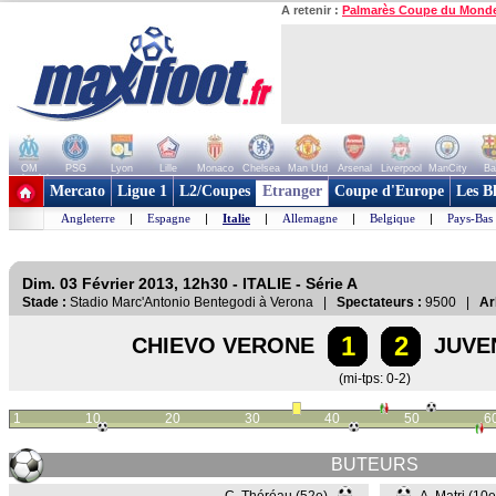
A retenir :
Palmarès Coupe du Mond
OM
PSG
Lyon
Lille
Monaco
Chelsea
Man Utd
Arsenal
Liverpool
ManCity
Ba
+ de clubs
Mercato
Ligue 1
L2/Coupes
Etranger
Coupe d'Europe
Les B
Angleterre
|
Espagne
|
Italie
|
Allemagne
|
Belgique
|
Pays-Bas
Dim. 03 Février 2013, 12h30 - ITALIE - Série A
Stade :
Stadio Marc'Antonio Bentegodi à Verona |
Spectateurs :
9500 |
Ar
1
2
CHIEVO VERONE
JUVE
(mi-tps: 0-2)
1
10
20
30
40
50
6
BUTEURS