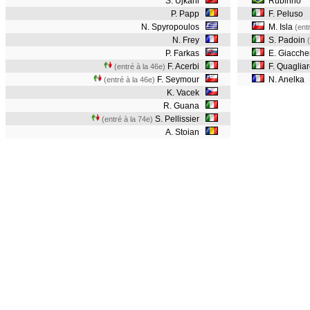
S. Ujkani
Rubinho
P. Papp
F. Peluso
N. Spyropoulos
M. Isla
(ent
N. Frey
S. Padoin
P. Farkas
E. Giaccher
F. Acerbi
F. Quagliar
(entré à la 46e)
F. Seymour
N. Anelka
(entré à la 46e)
K. Vacek
R. Guana
S. Pellissier
(entré à la 74e)
A. Stoian