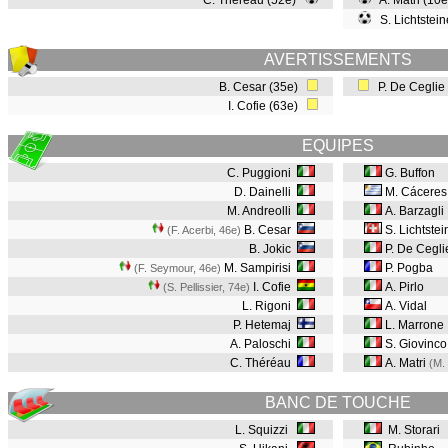
C. Théréau (52e)
A. Matri (10
S. Lichtstein
AVERTISSEMENTS
B. Cesar (35e)
P. De Ceglie
I. Cofie (63e)
EQUIPES
C. Puggioni
G. Buffon
D. Dainelli
M. Cáceres
M. Andreolli
A. Barzagli
B. Cesar
S. Lichtste
(F. Acerbi, 46e
)
B. Jokic
P. De Cegli
M. Sampirisi
P. Pogba
(F. Seymour, 46e
)
I. Cofie
A. Pirlo
(S. Pellissier, 74e
)
L. Rigoni
A. Vidal
P. Hetemaj
L. Marrone
A. Paloschi
S. Giovinc
C. Théréau
A. Matri
(M. 
BANC DE TOUCHE
L. Squizzi
M. Storari