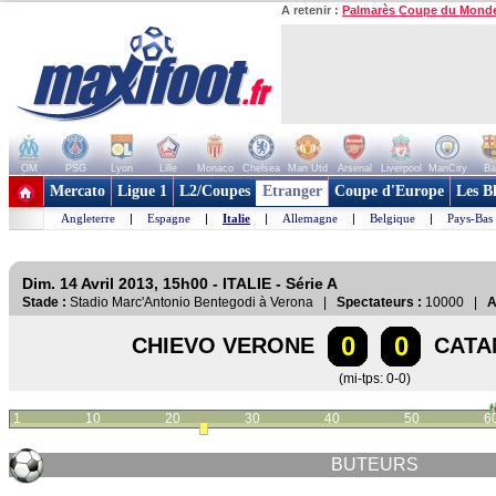
A retenir :
Palmarès Coupe du Mond
OM
PSG
Lyon
Lille
Monaco
Chelsea
Man Utd
Arsenal
Liverpool
ManCity
Ba
+ de clubs
Mercato
Ligue 1
L2/Coupes
Etranger
Coupe d'Europe
Les B
Angleterre
|
Espagne
|
Italie
|
Allemagne
|
Belgique
|
Pays-Bas
Dim. 14 Avril 2013, 15h00 - ITALIE - Série A
Stade :
Stadio Marc'Antonio Bentegodi à Verona |
Spectateurs :
10000 |
A
0
0
CHIEVO VERONE
CATA
(mi-tps: 0-0)
1
10
20
30
40
50
6
BUTEURS