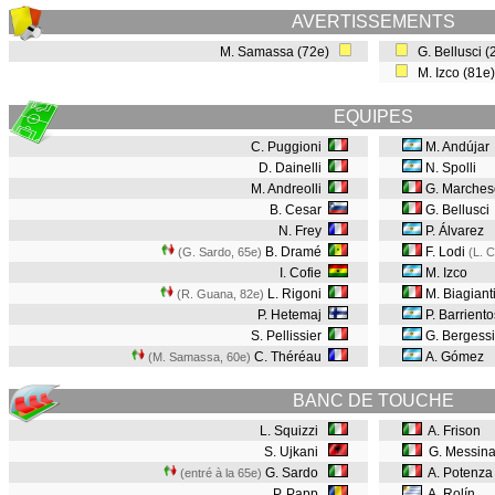
AVERTISSEMENTS
M. Samassa (72e)
G. Bellusci 
M. Izco (81e
EQUIPES
C. Puggioni
M. Andújar
D. Dainelli
N. Spolli
M. Andreolli
G. Marches
B. Cesar
G. Bellusci
N. Frey
P. Álvarez
B. Dramé
F. Lodi
(G. Sardo, 65e
)
(L. 
I. Cofie
M. Izco
L. Rigoni
M. Biagiant
(R. Guana, 82e
)
P. Hetemaj
P. Barriento
S. Pellissier
G. Bergess
C. Théréau
A. Gómez
(M. Samassa, 60e
)
BANC DE TOUCHE
L. Squizzi
A. Frison
S. Ujkani
G. Messin
G. Sardo
A. Potenza
(entré à la 65e)
P. Papp
A. Rolín