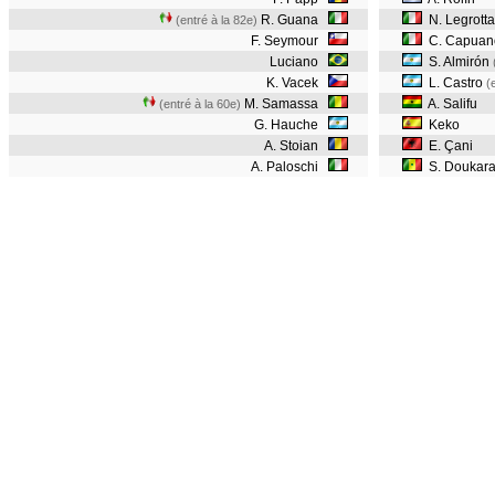
R. Guana
N. Legrotta
(entré à la 82e)
F. Seymour
C. Capuan
Luciano
S. Almirón
K. Vacek
L. Castro
(
M. Samassa
A. Salifu
(entré à la 60e)
G. Hauche
Keko
A. Stoian
E. Çani
A. Paloschi
S. Doukar