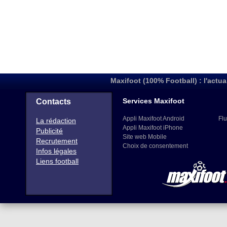
Maxifoot (100% Football) : l'actua
Services Maxifoot
Contacts
Appli Maxifoot Android
Flu
La rédaction
Appli Maxifoot iPhone
Publicité
Site web Mobile
Recrutement
Choix de consentement
Infos légales
Liens football