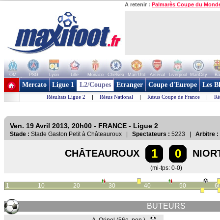
A retenir :
Palmarès Coupe du Mond
OM
PSG
Lyon
Lille
Monaco
Chelsea
Man Utd
Arsenal
Liverpool
ManCity
Ba
+ de clubs
Mercato
Ligue 1
L2/Coupes
Etranger
Coupe d'Europe
Les B
Résultats Ligue 2
|
Résus National
|
Résus Coupe de France
|
Ré
Ven. 19 Avril 2013, 20h00 - FRANCE - Ligue 2
Stade :
Stade Gaston Petit à Châteauroux |
Spectateurs :
5223 |
Arbitre :
1
0
CHÂTEAUROUX
NIOR
(mi-tps: 0-0)
1
10
20
30
40
50
6
BUTEURS