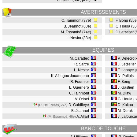
A. Orinel (56e, pen.)
AVERTISSEMENTS
C. Tainmont (37e)
F. Bong (55
B. Jeannot (60e)
G. Houla (5
M. Essombé (74e)
J. Letzelter 
L. Nestor (83e)
EQUIPES
M. Caradec
P. Delecroi
R. Sartre
J. Letzelter
L. Nestor
T. Lahaye
(
K. Afougou Jouanneau
N. Pallois
R. Fournier
F. Bong
L. Guerriero
J. Gastien
C. Tainmont
M. Diaw
A. Orinel
G. Houla
(S
D. Guidileye
D. Kokou
(D. De Freitas, 27e
)
B. Jeannot
M. Durak
A. Allart
J. Lafourca
(M. Essombé, 46e
)
BANC DE TOUCHE