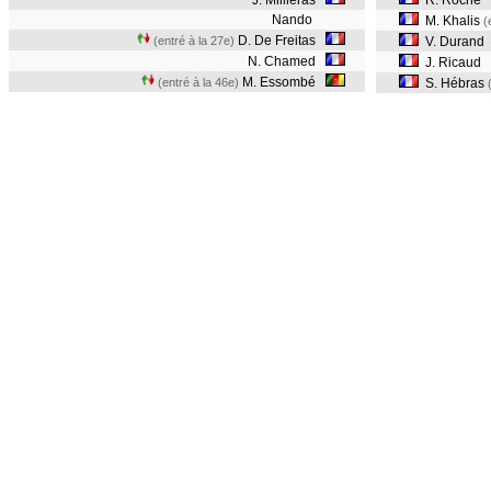
J. Millieras
R. Roche
Nando
M. Khalis
(
D. De Freitas
(entré à la 27e)
V. Durand
N. Chamed
J. Ricaud
M. Essombé
(entré à la 46e)
S. Hébras