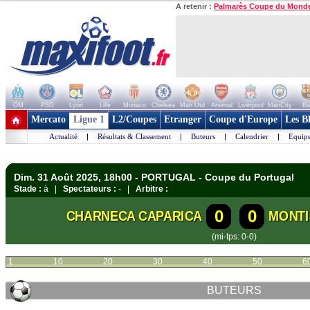
A retenir :
Palmarès Coupe du Mond
OM
PSG
Lyon
Lille
Monaco
Chelsea
Man Utd
Arsenal
Liverpool
ManCity
Ba
+ de clubs
Mercato
Ligue 1
L2/Coupes
Etranger
Coupe d'Europe
Les B
Actualité
|
Résultats & Classement
|
Buteurs
|
Calendrier
|
Equipe
Dim. 31 Août 2025, 18h00 - PORTUGAL - Coupe du Portugal
Stade :
à |
Spectateurs :
- |
Arbitre :
0
0
CHARNECA CAPARICA
MONTI
(mi-tps: 0-0)
1
10
20
30
40
50
6
BUTEURS