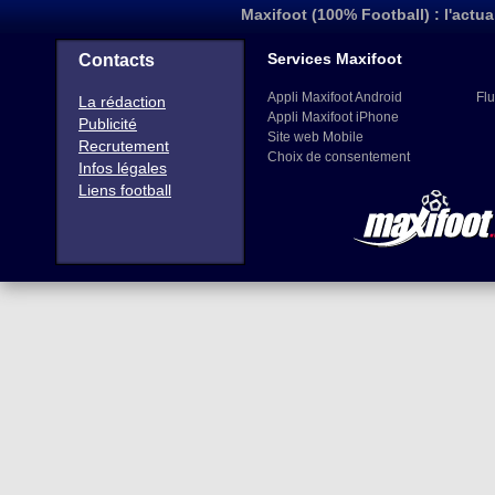
Maxifoot (100% Football) : l'actua
Services Maxifoot
Contacts
Appli Maxifoot Android
Flu
La rédaction
Appli Maxifoot iPhone
Publicité
Site web Mobile
Recrutement
Choix de consentement
Infos légales
Liens football