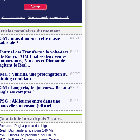
Voter
Voir les resultats
-
Voir les sondages précédents
articles populaires du moment
(07/08)
OM : mais d'où sort cette masse
salariale ?
(06/08)
Journal des Transferts : la volte-face
de Rodri, l'OM finalise deux ventes
importantes, Vinicius et Diomandé
agitent le Real...
(06/08)
Real : Vinicius, une prolongation au
timing troublant
(07/08)
OM : Longoria, les joueurs... Benatia
règle ses comptes !
(06/08)
PSG : Akliouche entre dans une
nouvelle dimension (officiel)
Ça a fait le buzz depuis 7 jours
Monaco
: Pogba pointé du doigt
Real
: Diomandé arrive pour 140 M€ !
PSG
: Dupraz se prononce pour la LdC
PSG
: le Barça fixe son prix pour Torres