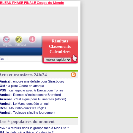
BLEAU PHASE FINALE Coupe du Monde
Résultats
Bayern
Dortmund
Classements
Calendriers
ubs
|
Actu et transferts 24h/24
Amical
: encore une défaite pour Strasbourg
OM
: la piste Goore en attaque
PSG
: ça négocie avec le Barça pour Torres
Amical
: Rennes s'incline contre Brentford
Arsenal
: c'est signé pour Guimaraes (officiel)
Amical
: Le Mans concède un nul
Real
: Mourinho durcit les règles
Amical
: Toulouse s'incline lourdement
OM
: Benatia et la "médiocrité" dans le club
Les + populaires du moment
Newcastle
: Guimarães, le club se défend
L2
: la 1ère journée à suivre en DIRECT !
PSG
: 4 retours dans le groupe face à Man Utd ?
PSG
: une deuxième offre pour Suzuki
OM
: le club prêt à libérer Kondogbia ?