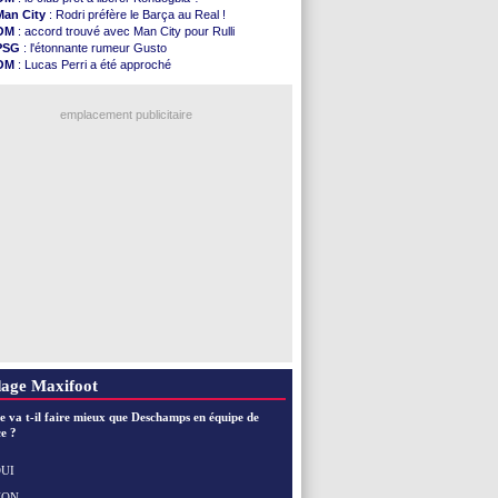
PSG
: le groupe pour le match face à Man Utd
Man City
: Rodri préfère le Barça au Real !
OM
: le jour où tout a basculé pour Benatia
OM
: accord trouvé avec Man City pour Rulli
Heracles
: Reine-Adélaïde, le sort s'acharne...
PSG
: l'étonnante rumeur Gusto
Monaco
: Mawissa a gravement blessé Uche
OM
: Lucas Perri a été approché
OM
: accord avec la Real Sociedad pour Aguerd
OM
: une offre pour Bulka
Barça
: Araujo va partir en prêt à Liverpool
Ouganda
: Owori battu à mort à Kampala
OM
: Côme pousse pour Gouiri
emplacement publicitaire
Man Utd
: le groupe pour défier le PSG
L3
: Caen premier leader
OM
: Højbjerg, son agent maintient le suspense
OM
: Gouiri évoque son avenir
Leipzig
: le transfert d'Asllani tombe à l'eau
Voir les brèves précédentes
age Maxifoot
e va t-il faire mieux que Deschamps en équipe de
e ?
UI
NON