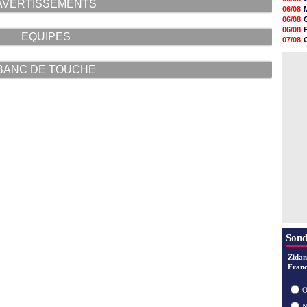
AVERTISSEMENTS
10h49
06/08
10h32
06/08
10h10
06/08
EQUIPES
09h49
07/08
09h35
06/08
09h08
06/08
08h54
BANC DE TOUCHE
08h32
07/08
07/08
07/08
07/08
Sond
Zidan
Franc
O