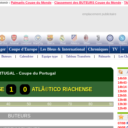
etenir :
Palmarès Coupe du Monde
-
Classement des BUTEURS Coupe du Monde
-
TA
emplacement publicitaire
n Utd
Arsenal
Liverpool
ManCity
Barca
Real
Atletico
Milan
Juve
Inter
Naples
ger
Coupe d'Europe
Les Bleus & International
Chroniques
TV
+
Buteurs
|
Calendrier
|
Equipe type
|
Tableau Transferts
|
Palmarès
|
Les Cl
ORTUGAL - Coupe du Portugal
14h59
14h43
14h14
1
0
SE
ATLÃ©TICO RIACHENSE
13h59
13h55
13h48
40
50
60
70
80
90
13h30
12h49
12h22
BUTEURS
12h00
11h46
07/08
11h20
06/08