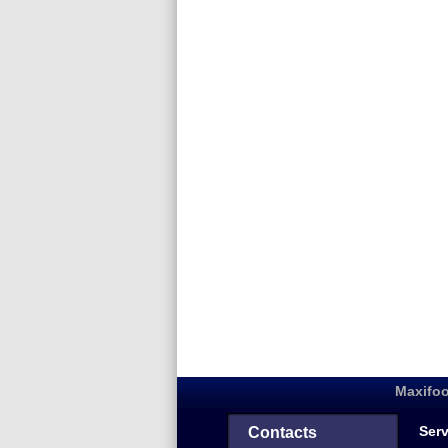
Maxifoo
Serv
Contacts