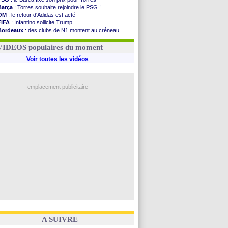
Barça
: Torres souhaite rejoindre le PSG !
OM
: le retour d'Adidas est acté
FIFA
: Infantino sollicite Trump
Bordeaux
: des clubs de N1 montent au créneau
Argentine
: quand Medina recadre... sa mère
Real
: le démenti de Leipzig pour Diomandé
VIDEOS populaires du moment
Voir toutes les vidéos
emplacement publicitaire
A SUIVRE