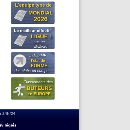
L'equipe type de
MONDIAL
2026
Le meilleur effectif
LIGUE 1
saison
2025-26
Indice MF :
l'état de
FORME
des clubs en europe
Classements des
BUTEURS
en EUROPE
o 24h/24
ivilégiés