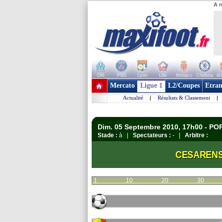
A r
OM
PSG
Lyon
Lille
Monaco
Chelsea
Ma
+ de clubs
Mercato
Ligue 1
L2/Coupes
Etran
Actualité
|
Résultats & Classement
|
Dim. 05 Septembre 2010, 17h00 - P
Stade :
à |
Spectateurs :
- |
Arbitre :
CESAREN
1
10
20
30