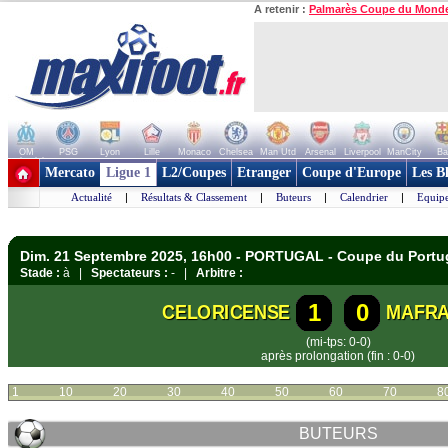
A retenir :
Palmarès Coupe du Mond
OM
PSG
Lyon
Lille
Monaco
Chelsea
Man Utd
Arsenal
Liverpool
ManCity
Ba
+ de clubs
Mercato
Ligue 1
L2/Coupes
Etranger
Coupe d'Europe
Les B
Actualité
|
Résultats & Classement
|
Buteurs
|
Calendrier
|
Equipe
Dim. 21 Septembre 2025, 16h00 - PORTUGAL - Coupe du Portu
Stade :
à |
Spectateurs :
- |
Arbitre :
1
0
CELORICENSE
MAFR
(mi-tps: 0-0)
après prolongation (fin : 0-0)
1
10
20
30
40
50
60
70
8
BUTEURS