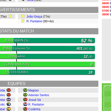
(13e)
Joca
(52e)
08/08
08/08
08/08
08/08
08/08
AVERTISSEMENTS
07/08
08/08
08/08
(75e)
João Graça
(77e)
08/08
07/08
08/08
R. Pantalon
(90+4e)
07/08
08/08
08/08
STATS DU MATCH
08/08
08/08
08/08
52 %
POSSESSION
(%)
08/08
PASSES
401
(réussies %)
(80 %)
TIRS
12
(cadrés)
(4)
CORNERS JOUES
0
FAUTES SUBIES
18
EQUIPES
ista
Magrao
ndes
Aderlan Santos
rela
Josué Sá
otic
R. Pantalon
abal
Costinha