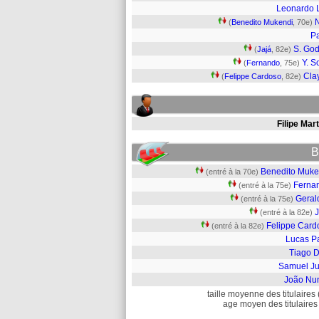
Leonardo 
(
Benedito Mukendi
, 70e)
P
S. Go
(
Jajá
, 82e)
Y. 
(
Fernando
, 75e)
Cla
(
Felippe Cardoso
, 82e)
Filipe Mar
B
Benedito Muke
(entré à la 70e)
Ferna
(entré à la 75e)
Geral
(entré à la 75e)
J
(entré à la 82e)
Felippe Card
(entré à la 82e)
Lucas P
Tiago D
Samuel Ju
João Nu
taille moyenne des titulaires 
age moyen des titulaires 