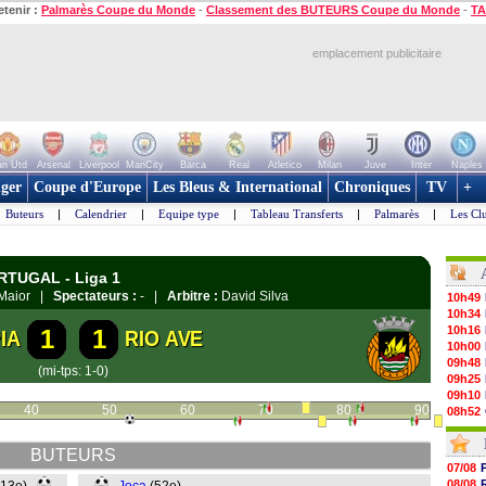
etenir :
Palmarès Coupe du Monde
-
Classement des BUTEURS Coupe du Monde
-
TA
emplacement publicitaire
n Utd
Arsenal
Liverpool
ManCity
Barca
Real
Atletico
Milan
Juve
Inter
Naples
ger
Coupe d'Europe
Les Bleus & International
Chroniques
TV
+
Buteurs
|
Calendrier
|
Equipe type
|
Tableau Transferts
|
Palmarès
|
Les Cl
ORTUGAL - Liga 1
o Maior |
Spectateurs :
- |
Arbitre :
David Silva
10h49
10h34
10h16
1
1
IA
RIO AVE
10h00
09h48
(mi-tps: 1-0)
09h25
09h10
40
50
60
70
80
90
08h52
08/08
08/08
BUTEURS
08/08
07/08
08/08
08/08