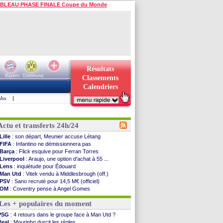
BLEAU PHASE FINALE Coupe du Monde
Résultats
Bayern
Dortmund
Classements
Calendriers
ubs
|
Actu et transferts 24h/24
Lille
: son départ, Meunier accuse Létang
FIFA
: Infantino ne démissionnera pas
Barça
: Flick esquive pour Ferran Torres
Liverpool
: Araujo, une option d'achat à 55 ...
Lens
: inquiétude pour Édouard
Man Utd
: Vitek vendu à Middlesbrough (off.)
PSV
: Sano recruté pour 14,5 M€ (officiel)
OM
: Coventry pense à Angel Gomes
PSG
: Rafel Pol satisfait des progrès
Les + populaires du moment
Amical
: le Barça vainqueur puis battu
Inter
: Calhanoglu prêt à prolonger
PSG
: 4 retours dans le groupe face à Man Utd ?
Nice
: Abdelmonem veut rester
Real
: Mourinho durcit les règles