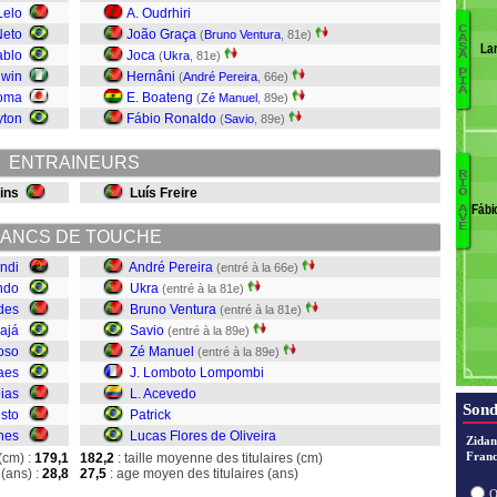
Lelo
A. Oudrhiri
C
Neto
João Graça
(
Bruno Ventura
, 81e)
A
La
S
ablo
Joca
(
Ukra
, 81e)
J
A
P
dwin
Hernâni
S
(
André Pereira
, 66e)
I
A
T
Soma
E. Boateng
(
Zé Manuel
, 89e)
L
yton
Fábio Ronaldo
(
Savio
, 89e)
Ja
ENTRAINEURS
R
G
I
tins
Luís Freire
O
F
Fábi
A
Pa
V
E
ANCS DE TOUCHE
A
ndi
André Pereira
(entré à la 66e)
Z
ndo
Ukra
(entré à la 81e)
Sa
des
Bruno Ventura
(entré à la 81e)
B
ajá
Savio
(entré à la 89e)
Uk
oso
Zé Manuel
(entré à la 89e)
A
aes
J. Lomboto Lompombi
ias
L. Acevedo
Sond
sto
Patrick
nes
Lucas Flores de Oliveira
Zidan
Franc
(cm) :
179,1
182,2
: taille moyenne des titulaires (cm)
(ans) :
28,8
27,5
: age moyen des titulaires (ans)
O