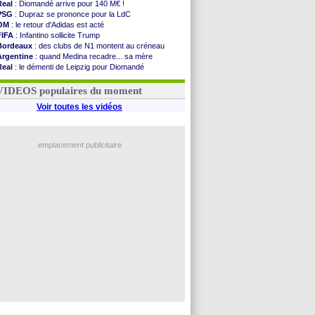
Real
: Diomandé arrive pour 140 M€ !
PSG
: Dupraz se prononce pour la LdC
OM
: le retour d'Adidas est acté
FIFA
: Infantino sollicite Trump
Bordeaux
: des clubs de N1 montent au créneau
Argentine
: quand Medina recadre... sa mère
Real
: le démenti de Leipzig pour Diomandé
OM
: le club prêt à libérer Kondogbia ?
OM
: Paixão attire un 2e club anglais
VIDEOS populaires du moment
Voir toutes les vidéos
emplacement publicitaire