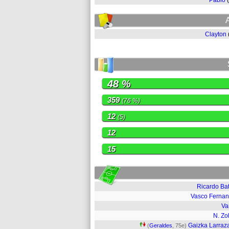
Pablo
Clayton
48 %
359
(76 %)
12
(5)
12
15
Ricardo Bat
Vasco Ferna
Va
N. Zol
Gaizka Larraz
(
Geraldes
, 75e)