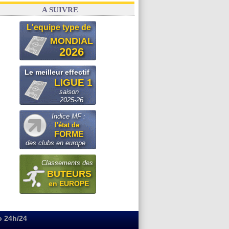
A SUIVRE
L'equipe type de
MONDIAL
2026
Le meilleur effectif
LIGUE 1
saison
2025-26
Indice MF :
l'état de
FORME
des clubs en europe
Classements des
BUTEURS
en EUROPE
o 24h/24