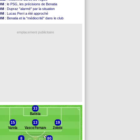
L2
: le classement complet
OM
: le PSG, les précisions de Benatia
L2
: les résultats de la soirée
OM
: Dupraz "alarmé" par la situation
Amical
: Le Havre renversé par Oviedo
OM
: Lucas Perri a été approché
Amical
: Nice battu aux tirs au but
OM
: Benatia et la "médiocrité" dans le club
Benfica
: Ivanovic proche de Lens
PSG
: Liverpool va proposer 115 M€ pour Barcola
OM
: Dupraz "alarmé" par la situation
OM
: B. Genesio - "ce n'est pas idéal"
Atletico
: Alvarez, le Barça va revoir son offre
emplacement publicitaire
Lorient
: Mbamba prêté par Leverkusen (officiel)
Amical
: le Real bat Ferencvaros
Naples
: Lukaku dit oui à Fenerbahçe
Amical
: Brest arrache le nul contre Venise
Amical
: un nouveau nul pour Le Mans
Voir les brèves précédentes
33
Batista
15
13
19
Varela
Vasco Fernandes
Zolotic
8
80