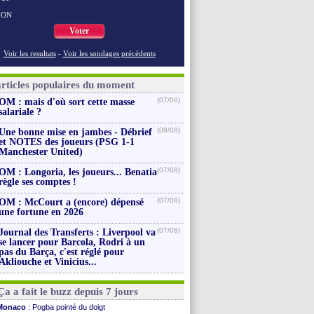
NON
Voter
Voir les resultats
-
Voir les sondages précédents
articles populaires du moment
(07/08)
OM : mais d'où sort cette masse
salariale ?
(08/08)
Une bonne mise en jambes - Débrief
et NOTES des joueurs (PSG 1-1
Manchester United)
(07/08)
OM : Longoria, les joueurs... Benatia
règle ses comptes !
(07/08)
OM : McCourt a (encore) dépensé
une fortune en 2026
(07/08)
Journal des Transferts : Liverpool va
se lancer pour Barcola, Rodri à un
pas du Barça, c'est réglé pour
Akliouche et Vinicius...
Ça a fait le buzz depuis 7 jours
Monaco
: Pogba pointé du doigt