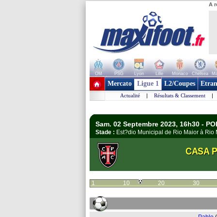
A r
OM
PSG
Lyon
Lille
Monaco
Chelsea
Ma
+ de clubs
Mercato
Ligue 1
L2/Coupes
Etran
Actualité
|
Résultats & Classement
|
Sam. 02 Septembre 2023, 16h30 - P
Stade :
Est?dio Municipal de Rio Maior à Ri
CASA P
1
10
20
30