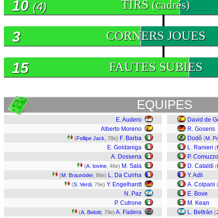
10
TIRS
(cadrés)
(4)
3
CORNERS JOUES
15
FAUTES SUBIES
EQUIPES
E. Audero
David de G
Alberto Moreno
R. Gosens
F. Barba
Dodô
(
Fellipe Jack
, 78e)
(
M. P
E. Goldaniga
L. Ranieri
(
A. Dossena
P. Comuzz
M. Sala
D. Cataldi
(
A. Iovine
, 46e)
(
L. Da Cunha
Y. Adli
(
M. Braunöder
, 86e)
Y. Engelhardt
A. Colpani
(
S. Verdi
, 79e)
N. Paz
E. Bove
P. Cutrone
M. Kean
A. Fadera
L. Beltrán
(
A. Belotti
, 79e)
(