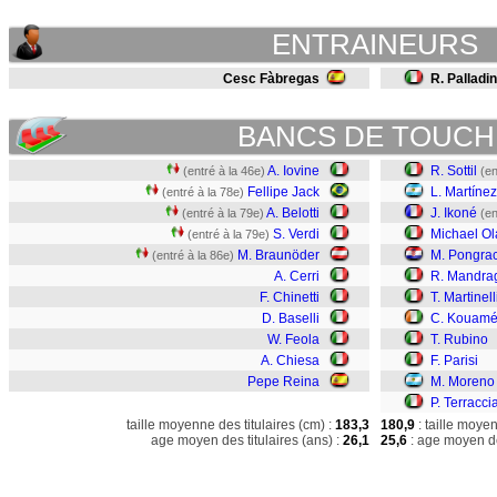
ENTRAINEURS
Cesc Fàbregas
R. Palladi
BANCS DE TOUCH
A. Iovine
R. Sottil
(entré à la 46e)
(en
Fellipe Jack
L. Martíne
(entré à la 78e)
A. Belotti
J. Ikoné
(entré à la 79e)
(en
S. Verdi
Michael O
(entré à la 79e)
M. Braunöder
M. Pongrac
(entré à la 86e)
A. Cerri
R. Mandra
F. Chinetti
T. Martinell
D. Baselli
C. Kouam
W. Feola
T. Rubino
A. Chiesa
F. Parisi
Pepe Reina
M. Moreno
P. Terracci
taille moyenne des titulaires (cm) :
183,3
180,9
: taille moye
age moyen des titulaires (ans) :
26,1
25,6
: age moyen de