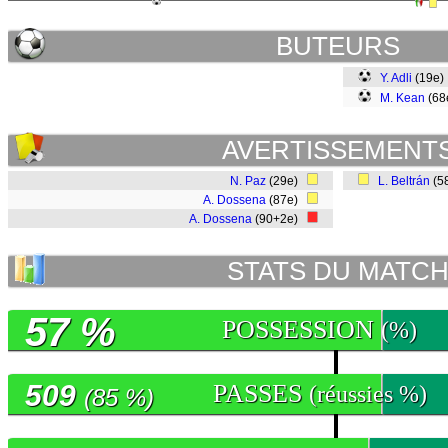
BUTEURS
Y. Adli
(19e
M. Kean
(68
AVERTISSEMENT
N. Paz
(29e)
L. Beltrán
(5
A. Dossena
(87e)
A. Dossena
(90+2e)
STATS DU MATC
57 %
POSSESSION
(%)
509
PASSES
(réussies %)
(85 %)