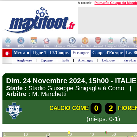
A retenir :
Palmarès Coupe du Mond
OM
PSG
Lyon
Lille
Monaco
Chelsea
Man Utd
Arsenal
Liverpool
ManCity
Ba
+ de clubs
Mercato
Ligue 1
L2/Coupes
Etranger
Coupe d'Europe
Les B
Angleterre
|
Espagne
|
Italie
|
Allemagne
|
Belgique
|
Pays-Bas
Dim. 24 Novembre 2024, 15h00 - ITALIE 
Stade :
Stadio Giuseppe Sinigaglia à Como |
Arbitre :
M. Marchetti
0
2
CALCIO CÔME
FIORE
(mi-tps: 0-1)
1
10
20
30
40
50
6