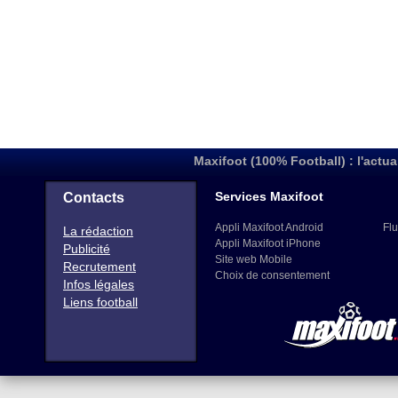
Maxifoot (100% Football) : l'actua
Services Maxifoot
Contacts
Appli Maxifoot Android
Flu
La rédaction
Appli Maxifoot iPhone
Publicité
Site web Mobile
Recrutement
Choix de consentement
Infos légales
Liens football