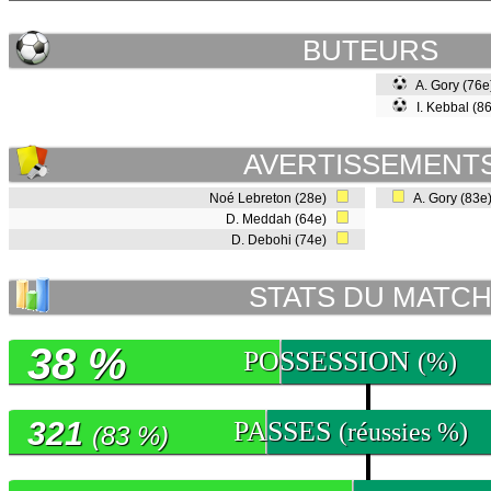
BUTEURS
A. Gory (76
I. Kebbal (8
AVERTISSEMENT
Noé Lebreton (28e)
A. Gory (83
D. Meddah (64e)
D. Debohi (74e)
STATS DU MATC
38 %
POSSESSION
(%)
321
PASSES
(réussies %)
(83 %)