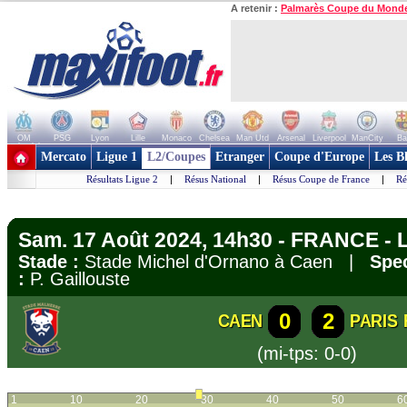
A retenir :
Palmarès Coupe du Mond
OM
PSG
Lyon
Lille
Monaco
Chelsea
Man Utd
Arsenal
Liverpool
ManCity
Ba
+ de clubs
Mercato
Ligue 1
L2/Coupes
Etranger
Coupe d'Europe
Les B
Résultats Ligue 2
|
Résus National
|
Résus Coupe de France
|
Ré
Sam. 17 Août 2024, 14h30 - FRANCE - L
Stade :
Stade Michel d'Ornano à Caen |
Spec
:
P. Gaillouste
0
2
CAEN
PARIS 
(mi-tps: 0-0)
1
10
20
30
40
50
6