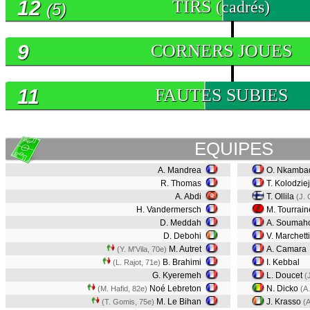
12
TIRS
(cadrés)
(5)
9
CORNERS JOUES
11
FAUTES SUBIES
EQUIPES
A. Mandrea
O. Nkamba
R. Thomas
T. Kolodzie
A. Abdi
T. Ollila
(J. 
H. Vandermersch
M. Tourrain
D. Meddah
A. Soumah
D. Debohi
V. Marchett
M. Autret
A. Camara
(Y. M'Vila, 70e)
B. Brahimi
I. Kebbal
(L. Rajot, 71e)
G. Kyeremeh
L. Doucet
(
Noé Lebreton
N. Dicko
(M. Hafid, 82e)
(A
M. Le Bihan
J. Krasso
(T. Gomis, 75e)
(A