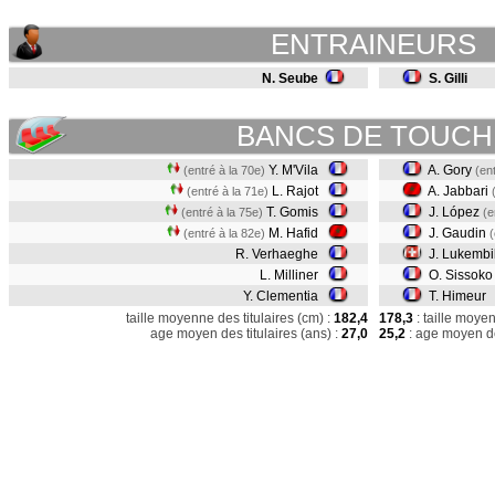
ENTRAINEURS
N. Seube
S. Gilli
BANCS DE TOUCH
Y. M'Vila
A. Gory
(entré à la 70e)
(en
L. Rajot
A. Jabbari
(entré à la 71e)
T. Gomis
J. López
(entré à la 75e)
(e
M. Hafid
J. Gaudin
(entré à la 82e)
(
R. Verhaeghe
J. Lukembi
L. Milliner
O. Sissoko
Y. Clementia
T. Himeur
taille moyenne des titulaires (cm) :
182,4
178,3
: taille moye
age moyen des titulaires (ans) :
27,0
25,2
: age moyen de