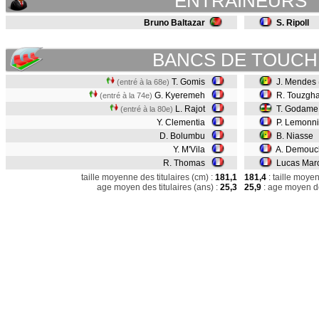
ENTRAINEURS
Bruno Baltazar
S. Ripoll
BANCS DE TOUCH
T. Gomis
J. Mendes
(entré à la 68e)
G. Kyeremeh
R. Touzgh
(entré à la 74e)
L. Rajot
T. Godam
(entré à la 80e)
Y. Clementia
P. Lemonni
D. Bolumbu
B. Niasse
Y. M'Vila
A. Demouc
R. Thomas
Lucas Maro
taille moyenne des titulaires (cm) :
181,1
181,4
: taille moye
age moyen des titulaires (ans) :
25,3
25,9
: age moyen de