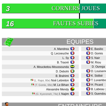
3
CORNERS JOUES
16
FAUTES SUBIES
EQUIPES
A. Mandrea
E. Basilio
Q. Lecoeuche
D. Gomis
L. Sy
S. Nair
B. Traoré
M. Riou
D. Ourega
A. Moucketou-Moussounda
D. Louiserr
D. Debohi
K. Sidibé
B. Brahimi
T. Luvamb
Noé Lebreton
(L. Rajot, 80e)
H. Picard
M. Le Bihan
(T. Gomis, 68e)
B. Labeau
Alexandre Mendy
S. Guendo
I. Najim
(G. Kyeremeh, 74e)