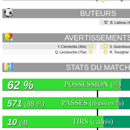
BUTEURS
B. Labeau (
AVERTISSEMENT
Y. Clementia (30e)
S. Guendouz
Q. Lecoeuche (75e)
R. Touzghar
STATS DU MATC
62 %
POSSESSION
(%)
571
PASSES
(réussies %)
(88 %)
10
TIRS
(cadrés)
(4)