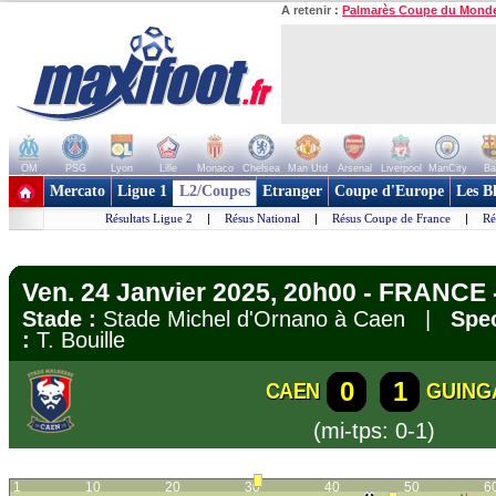
A retenir :
Palmarès Coupe du Mond
OM
PSG
Lyon
Lille
Monaco
Chelsea
Man Utd
Arsenal
Liverpool
ManCity
Ba
+ de clubs
Mercato
Ligue 1
L2/Coupes
Etranger
Coupe d'Europe
Les B
Résultats Ligue 2
|
Résus National
|
Résus Coupe de France
|
Ré
Ven. 24 Janvier 2025, 20h00 - FRANCE 
Stade :
Stade Michel d'Ornano à Caen |
Spec
:
T. Bouille
0
1
CAEN
GUING
(mi-tps: 0-1)
1
10
20
30
40
50
6