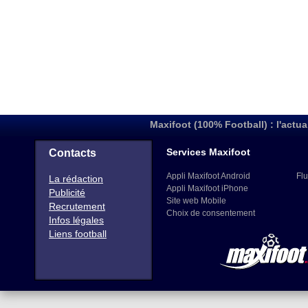
Maxifoot (100% Football) : l'actua
Services Maxifoot
Contacts
Appli Maxifoot Android
Flu
La rédaction
Appli Maxifoot iPhone
Publicité
Site web Mobile
Recrutement
Choix de consentement
Infos légales
Liens football