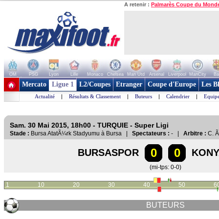
A retenir :
Palmarès Coupe du Mond
OM
PSG
Lyon
Lille
Monaco
Chelsea
Man Utd
Arsenal
Liverpool
ManCity
Ba
+ de clubs
Mercato
Ligue 1
L2/Coupes
Etranger
Coupe d'Europe
Les B
Actualité
|
Résultats & Classement
|
Buteurs
|
Calendrier
|
Equipe
Sam. 30 Mai 2015, 18h00 - TURQUIE - Super Ligi
Stade :
Bursa AtatÃ¼rk Stadyumu à Bursa |
Spectateurs :
- |
Arbitre :
C. Ã
0
0
BURSASPOR
KONY
(mi-tps: 0-0)
1
10
20
30
40
50
6
BUTEURS