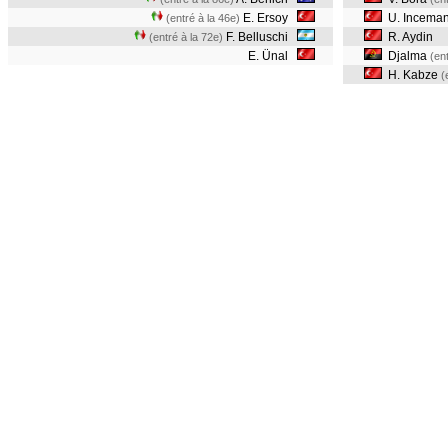
E. Ersoy
U. Incema
(entré à la 46e)
F. Belluschi
R. Aydin
(entré à la 72e)
E. Ünal
Djalma
(en
H. Kabze
(