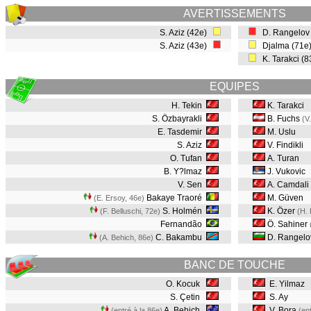
AVERTISSEMENTS
S. Aziz (42e)
D. Rangelov
S. Aziz (43e)
Djalma (71e
K. Tarakci (
EQUIPES
H. Tekin
K. Tarakci
S. Özbayrakli
B. Fuchs
(V
E. Tasdemir
M. Uslu
S. Aziz
V. Findikli
O. Tufan
A. Turan
B. Y?lmaz
J. Vukovic
V. Sen
A. Camdali
Bakaye Traoré
M. Güven
(E. Ersoy, 46e
)
S. Holmén
K. Özer
(F. Belluschi, 72e
)
(H.
Fernandão
Ö. Sahiner
C. Bakambu
D. Rangelo
(A. Behich, 86e
)
BANC DE TOUCHE
O. Kocuk
E. Yilmaz
S. Çetin
S. Ay
A. Behich
V. Bora
(entré à la 86e)
(en