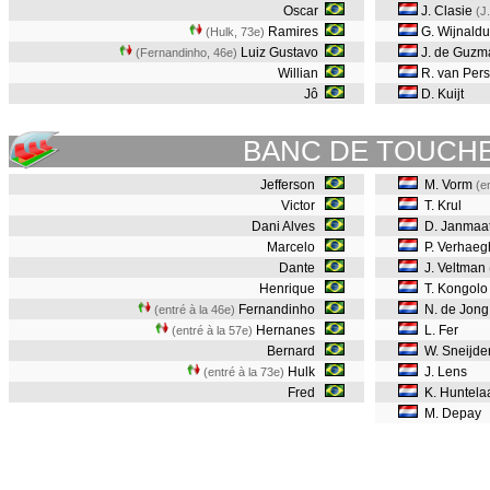
Oscar
J. Clasie
(J
Ramires
G. Wijnald
(Hulk, 73e
)
Luiz Gustavo
J. de Guzm
(Fernandinho, 46e
)
Willian
R. van Pers
Jô
D. Kuijt
BANC DE TOUCH
Jefferson
M. Vorm
(e
Victor
T. Krul
Dani Alves
D. Janmaa
Marcelo
P. Verhaeg
Dante
J. Veltman
Henrique
T. Kongolo
Fernandinho
N. de Jong
(entré à la 46e)
Hernanes
L. Fer
(entré à la 57e)
Bernard
W. Sneijde
Hulk
J. Lens
(entré à la 73e)
Fred
K. Huntela
M. Depay