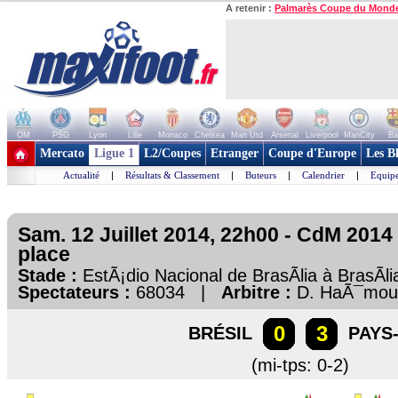
A retenir :
Palmarès Coupe du Mond
OM
PSG
Lyon
Lille
Monaco
Chelsea
Man Utd
Arsenal
Liverpool
ManCity
Ba
+ de clubs
Mercato
Ligue 1
L2/Coupes
Etranger
Coupe d'Europe
Les B
Actualité
|
Résultats & Classement
|
Buteurs
|
Calendrier
|
Equipe
Sam. 12 Juillet 2014, 22h00 - CdM 2014 
place
Stade :
EstÃ¡dio Nacional de BrasÃ­lia à BrasÃ­l
Spectateurs :
68034 |
Arbitre :
D. HaÃ¯mou
0
3
BRÉSIL
PAYS
(mi-tps: 0-2)