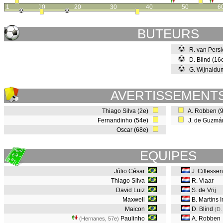
1
10
20
30
40
50
6
BUTEURS
R. van Persi
D. Blind (1
G. Wijnaldu
AVERTISSEMENT
Thiago Silva (2e)
A. Robben (
Fernandinho (54e)
J. de Guzmá
Oscar (68e)
EQUIPES
Júlio César
J. Cillesse
Thiago Silva
R. Vlaar
David Luiz
S. de Vrij
Maxwell
B. Martins I
Maicon
D. Blind
(D.
Paulinho
A. Robben
(Hernanes, 57e
)