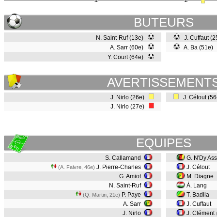
BUTEURS
N. Saint-Ruf (13e)
J. Cuffaut (
A. Sarr (60e)
A. Ba (51e)
Y. Court (64e)
AVERTISSEMENT
J. Nirlo (26e)
J. Cétout (5
J. Nirlo (27e)
EQUIPES
S. Callamand
G. N'Dy As
J. Pierre-Charles
J. Cétout
(A. Faivre, 46e)
G. Amiot
M. Diagne
N. Saint-Ruf
Á. Lang
P. Paye
T. Badila
(Q. Martin, 21e)
A. Sarr
J. Cuffaut
J. Nirlo
J. Clément