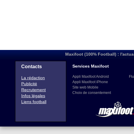
Maxifoot (100% Football) : l'actua
Services Maxifoot
Contacts
Appli Maxifoot Android
Flu
La rédaction
Appli Maxifoot iPhone
Publicité
Site web Mobile
Recrutement
Choix de consentement
Infos légales
Liens football