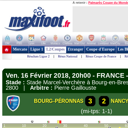
A retenir :
Palmarès Coupe du Mond
OM
PSG
Lyon
Lille
Monaco
Chelsea
Man Utd
Arsenal
Liverpool
ManCity
Ba
+ de clubs
Mercato
Ligue 1
L2/Coupes
Etranger
Coupe d'Europe
Les B
Résultats Ligue 2
|
Résus National
|
Résus Coupe de France
|
Ré
Ven. 16 Février 2018, 20h00 - FRANCE -
Stade :
Stade Marcel-Verchère à Bourg-en-B
2800 |
Arbitre :
Pierre Gaillouste
3
2
BOURG-PÉRONNAS
NANC
(mi-tps: 1-1)
1
10
20
30
40
50
6