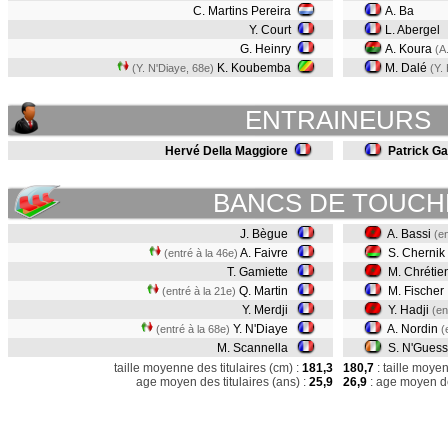
C. Martins Pereira
A. Ba
Y. Court
L. Abergel
G. Heinry
A. Koura
(A
K. Koubemba
M. Dalé
(Y. N'Diaye, 68e)
(Y.
ENTRAINEURS
Hervé Della Maggiore
Patrick Ga
BANCS DE TOUCH
J. Bègue
A. Bassi
(en
A. Faivre
S. Chernik
(entré à la 46e)
T. Gamiette
M. Chrétie
Q. Martin
M. Fischer
(entré à la 21e)
Y. Merdji
Y. Hadji
(en
Y. N'Diaye
A. Nordin
(entré à la 68e)
(
M. Scannella
S. N'Gues
taille moyenne des titulaires (cm) :
181,3
180,7
: taille moye
age moyen des titulaires (ans) :
25,9
26,9
: age moyen de