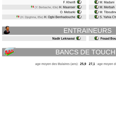
F. Kherifi
M. Madani
H. Maanser
M. Merbah
(Y. Berbache, 63e)
O. Mebarki
M. Tibouti
H. Ogbi Benhadouche
S. Yahia Ch
(H. Djoghma, 85e)
ENTRAINEURS
Nadir Leknaoui
Fouad Bou
BANCS DE TOUCH
age moyen des titulaires (ans) :
25,9
27,1
: age moyen de