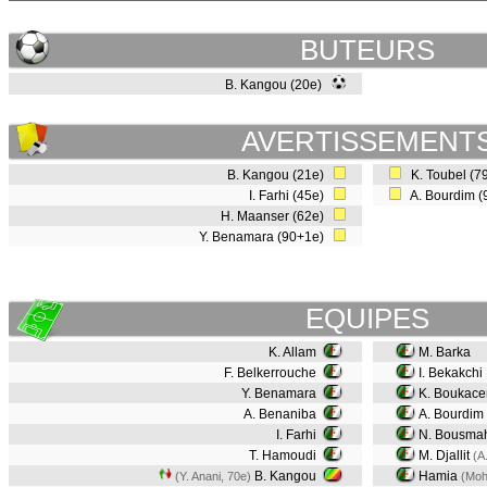
BUTEURS
B. Kangou (20e)
AVERTISSEMENT
B. Kangou (21e)
K. Toubel (7
I. Farhi (45e)
A. Bourdim 
H. Maanser (62e)
Y. Benamara (90+1e)
EQUIPES
K. Allam
M. Barka
F. Belkerrouche
I. Bekakchi
Y. Benamara
K. Boukac
A. Benaniba
A. Bourdim
I. Farhi
N. Bousma
T. Hamoudi
M. Djallit
(A
B. Kangou
Hamia
(Y. Anani, 70e)
(Moh