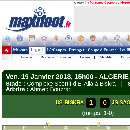
A retenir :
Palmarès Coupe du Mond
OM
PSG
Lyon
Lille
Monaco
Chelsea
Man Utd
Arsenal
Liverpool
ManCity
Ba
+ de clubs
Mercato
Ligue 1
L2/Coupes
Etranger
Coupe d'Europe
Les B
Actualité
|
Résultats & Classement
|
Buteurs
|
Calendrier
|
Equipe
Ven. 19 Janvier 2018, 15h00 - ALGERIE 
Stade :
Complexe Sportif d'El Alia à Biskra |
Arbitre :
Ahmed Bouzrar
1
0
US BISKRA
JS SA
(mi-tps: 1-0)
1
10
20
30
40
50
6