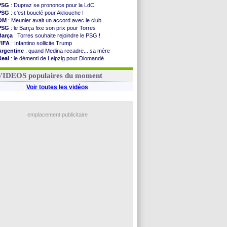
PSG
: Dupraz se prononce pour la LdC
PSG
: c'est bouclé pour Akliouche !
OM
: Meunier avait un accord avec le club
PSG
: le Barça fixe son prix pour Torres
Barça
: Torres souhaite rejoindre le PSG !
FIFA
: Infantino sollicite Trump
Argentine
: quand Medina recadre... sa mère
Real
: le démenti de Leipzig pour Diomandé
OM
: Paixão attire un 2e club anglais
FIFA
: le conseiller d'Infantino démissionne !
VIDEOS populaires du moment
Voir toutes les vidéos
emplacement publicitaire