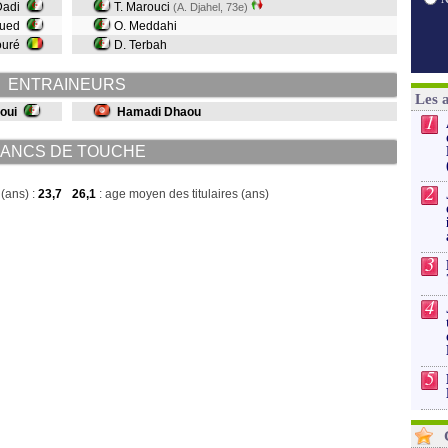
 Dadi
T. Marouci
(A. Djahel, 73e)
oued
O. Meddahi
ouré
D. Terbah
ENTRAINEURS
Les 
oui
Hamadi Dhaou
1
ANCS DE TOUCHE
2
(ans) :
23,7
26,1
: age moyen des titulaires (ans)
3
4
5