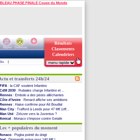
BLEAU PHASE FINALE Coupe du Monde
Résultats
Bayern
Dortmund
Classements
Calendriers
ubs
|
Actu et transferts 24h/24
FIFA
: la CAF soutient Infantino
CdM 2030
: Rubiales charge Infantino et ...
Rennes
: Embolo a des pistes alléchantes
Côte d'Ivoire
: Renard affiche ses ambitions
Rennes
: Haise confirme pour Aït Boudlal
Man City
: Trafford à Leeds pour 47 M€ (off...
Man Utd
: Zirkzee vers la Juventus ?
Amical
: Monaco s'impose contre Getafe
Nantes
: Der Zakarian et sa relation avec Kita
Les + populaires du moment
OM
: le club prêt à libérer Kondogbia ?
Monaco
: le message touchant d'Akliouche
Monaco
: Pogba pointé du doigt
FIFA
: Tebas en remet une couche
Real
: Diomandé arrive pour 140 M€ !