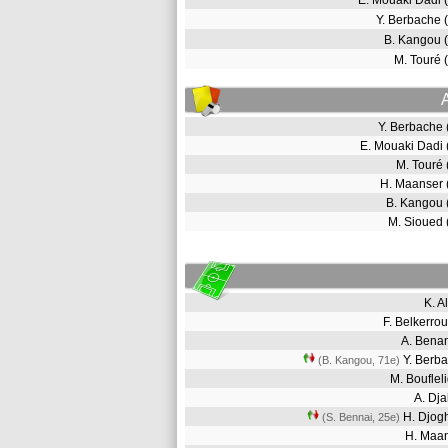
E. Mouaki Dadi
Y. Berbache
B. Kangou 
M. Touré
Y. Berbache
E. Mouaki Dadi
M. Touré
H. Maanser
B. Kangou
M. Sioued
K. 
F. Belkerr
A. Bena
Y. Berb
(B. Kangou, 71e)
M. Boufle
A. Dj
H. Djo
(S. Bennai, 25e)
H. Maa