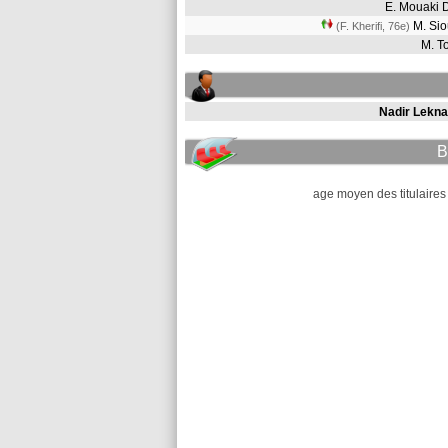
E. Mouaki
M. Si
(F. Kherifi, 76e)
M. T
Nadir Lekna
B
age moyen des titulaires 