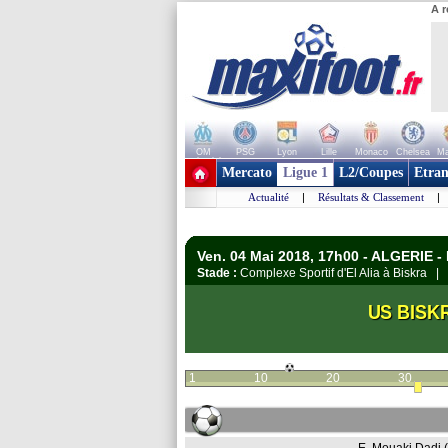
A r
OM
PSG
Lyon
Lille
Monaco
Chelsea
Ma
+ de clubs
Mercato
Ligue 1
L2/Coupes
Etran
Actualité
|
Résultats & Classement
|
Ven. 04 Mai 2018, 17h00 - ALGERIE - 
Stade :
Complexe Sportif d'El Alia à Biskra |
US BISK
1
10
20
30