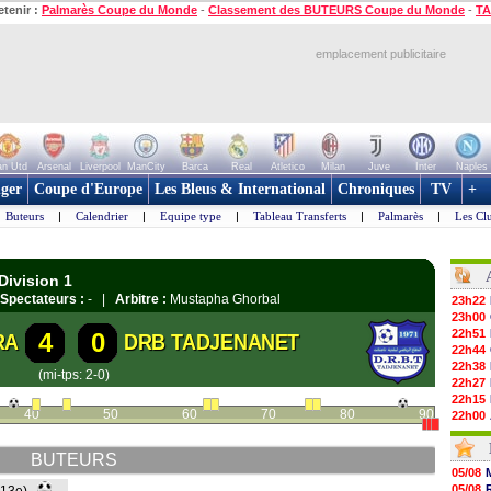
etenir :
Palmarès Coupe du Monde
-
Classement des BUTEURS Coupe du Monde
-
TA
emplacement publicitaire
n Utd
Arsenal
Liverpool
ManCity
Barca
Real
Atletico
Milan
Juve
Inter
Naples
ger
Coupe d'Europe
Les Bleus & International
Chroniques
TV
+
Buteurs
|
Calendrier
|
Equipe type
|
Tableau Transferts
|
Palmarès
|
Les Cl
Division 1
Spectateurs :
- |
Arbitre :
Mustapha Ghorbal
23h22
23h00
22h51
4
0
RA
DRB TADJENANET
22h44
22h38
(mi-tps: 2-0)
22h27
22h15
40
50
60
70
80
90
22h00
21h48
21h39
BUTEURS
21h26
05/08
21h05
05/08