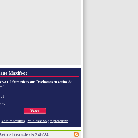
age Maxifoot
e va t-il faire mieux que Deschamps en équipe de
e ?
UI
NON
Voter
Voir les resultats
-
Voir les sondages précédents
Actu et transferts 24h/24