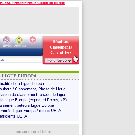
BLEAU PHASE FINALE Coupe du Monde
Résultats
Bayern
Dortmund
Classements
Calendriers
ubs
|
ns LIGUE EUROPA
tualité de la Ligue Europa
sultats / Classement, Phase de Ligue
évision de classement, phase de Ligue
 la Ligue Europa (expected Points, xP)
assement buteurs Ligue Europa
lmarès Ligue Europa / coupe UEFA
efficients UEFA
emplacement publicitaire