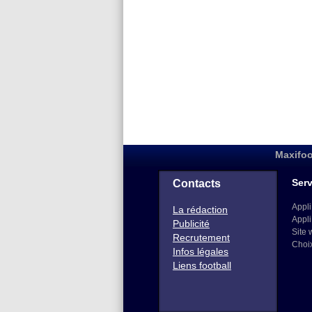
Maxifoo
Serv
Contacts
Appli
La rédaction
Appli
Publicité
Site 
Recrutement
Choi
Infos légales
Liens football