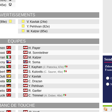
(32e)
 (45e)
AVERTISSEMENTS
 (89e)
V. Kavlak (24e)
Y. Pehlivan (82e)
M. Katzer (85e)
EQUIPES
onen
H. Payer
ybasi
M. Sonnleitner
rrari
M. Katzer
Sond
ocny
R. Soma
Zidan
esma
T. Kayhan
(J. Patocka, 67e
)
Franc
lbert
S. Kulovits
(C. Saurer, 46e
)
Guti
V. Kavlak
O
abata
C. Drazan
Ernst
Y. Pehlivan
elio
R. Gartler
Kucik
C. Trimmel
(A. Dober, 46e
)
BANC DE TOUCHE