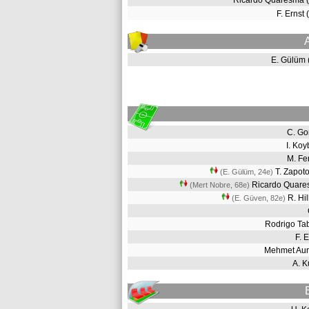
Ricardo Quaresma 
F. Ernst
E. Gülüm
C. G
I. Ko
M. Fe
T. Zapot
(E. Gülüm, 24e
)
Ricardo Quar
(Mert Nobre, 68e
)
R. Hi
(E. Güven, 82e
)
Rodrigo T
F. 
Mehmet Aur
A. 