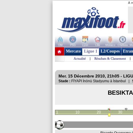
A r
OM
PSG
Lyon
Lille
Monaco
Chelsea
Ma
+ de clubs
Mercato
Ligue 1
L2/Coupes
Etran
Actualité
|
Résultats & Classement
|
Mer. 15 Décembre 2010, 21h05 - LI
Stade :
FİYAPI İnönü Stadyumu à İstanbul |
BESIKT
1
10
20
30