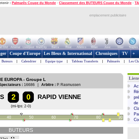
etenir :
Palmarès Coupe du Monde
-
Classement des BUTEURS Coupe du Monde
-
TA
emplacement publicitaire
n Utd
Arsenal
Liverpool
ManCity
Barca
Real
Atletico
Milan
Juve
Inter
Naples
ger
Coupe d'Europe
Les Bleus & International
Chroniques
TV
+
Buteurs
|
Calendrier
|
Equipe type
|
Tableau Transferts
|
Palmarès
|
Les Cl
Lie
GUE EUROPA - Groupe L
Spectateurs :
16686 |
Arbitre :
P. Rasmussen
Ac
Ré
2
0
AS
RAPID VIENNE
pr
de
(mi-tps: 2-0)
Cl
Pa
40
50
60
70
80
90
Co
BUTEURS