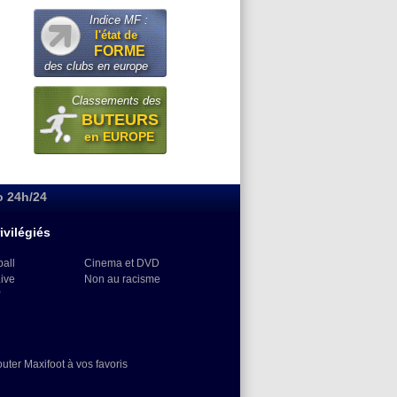
Indice MF :
l'état de
FORME
des clubs en europe
Classements des
BUTEURS
en EUROPE
o 24h/24
ivilégiés
ball
Cinema et DVD
Live
Non au racisme
)
outer Maxifoot à vos favoris