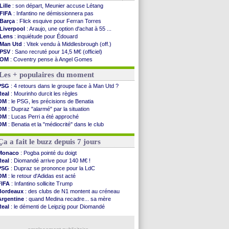
Lille
: son départ, Meunier accuse Létang
FIFA
: Infantino ne démissionnera pas
Barça
: Flick esquive pour Ferran Torres
Liverpool
: Araujo, une option d'achat à 55 ...
Lens
: inquiétude pour Édouard
Man Utd
: Vitek vendu à Middlesbrough (off.)
PSV
: Sano recruté pour 14,5 M€ (officiel)
OM
: Coventry pense à Angel Gomes
PSG
: Rafel Pol satisfait des progrès
Les + populaires du moment
Amical
: le Barça vainqueur puis battu
Inter
: Calhanoglu prêt à prolonger
PSG
: 4 retours dans le groupe face à Man Utd ?
Nice
: Abdelmonem veut rester
Real
: Mourinho durcit les règles
L2
: le classement complet
OM
: le PSG, les précisions de Benatia
L2
: les résultats de la soirée
OM
: Dupraz "alarmé" par la situation
Amical
: Le Havre renversé par Oviedo
OM
: Lucas Perri a été approché
Amical
: Nice battu aux tirs au but
OM
: Benatia et la "médiocrité" dans le club
Benfica
: Ivanovic proche de Lens
PSG
: Liverpool va proposer 115 M€ pour Barcola
OM
: Dupraz "alarmé" par la situation
OM
: B. Genesio - "ce n'est pas idéal"
Ça a fait le buzz depuis 7 jours
Atletico
: Alvarez, le Barça va revoir son offre
Lorient
: Mbamba prêté par Leverkusen (officiel)
Monaco
: Pogba pointé du doigt
Amical
: le Real bat Ferencvaros
Real
: Diomandé arrive pour 140 M€ !
Naples
: Lukaku dit oui à Fenerbahçe
PSG
: Dupraz se prononce pour la LdC
Amical
: Brest arrache le nul contre Venise
OM
: le retour d'Adidas est acté
Amical
: un nouveau nul pour Le Mans
FIFA
: Infantino sollicite Trump
Bordeaux
: des clubs de N1 montent au créneau
Voir les brèves précédentes
Argentine
: quand Medina recadre... sa mère
Real
: le démenti de Leipzig pour Diomandé
OM
: le club prêt à libérer Kondogbia ?
OM
: Paixão attire un 2e club anglais