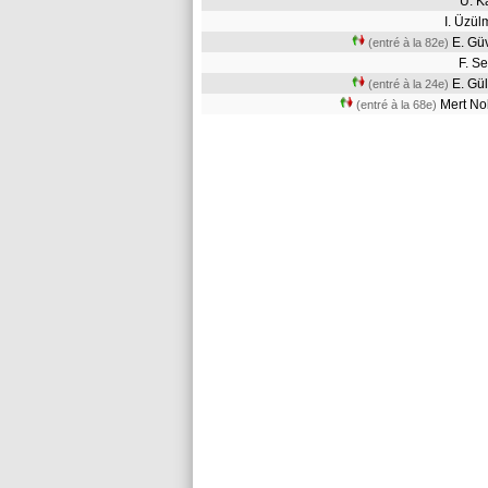
U. 
I. Üzü
E. G
(entré à la 82e)
F. S
E. G
(entré à la 24e)
Mert N
(entré à la 68e)