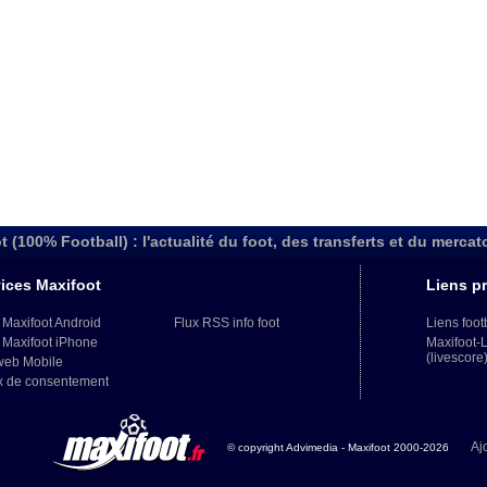
t (100% Football) : l'actualité du foot, des transferts et du mercat
ices Maxifoot
Liens pr
 Maxifoot Android
Flux RSS info foot
Liens foot
 Maxifoot iPhone
Maxifoot-
(livescore
web Mobile
x de consentement
Aj
© copyright Advimedia - Maxifoot 2000-2026