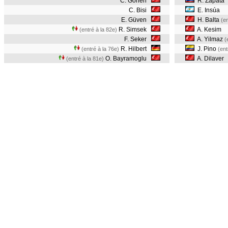
C. Gonen
R. Zapata
C. Bisi
E. Insúa
E. Güven
H. Balta
(en
R. Simsek
A. Kesim
(entré à la 82e)
F. Seker
A. Yilmaz
(
R. Hilbert
J. Pino
(entré à la 76e)
(ent
O. Bayramoglu
A. Dilaver
(entré à la 81e)