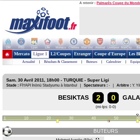
A retenir :
Palmarès Coupe du Mond
OM
PSG
Lyon
Lille
Monaco
Chelsea
Man Utd
Arsenal
Liverpool
ManCity
Ba
+ de clubs
Mercato
Ligue 1
L2/Coupes
Etranger
Coupe d'Europe
Les B
Actualité
|
Résultats & Classement
|
Buteurs
|
Calendrier
|
Equipe
Sam. 30 Avril 2011, 18h00 - TURQUIE - Super Ligi
Stade :
FİYAPI İnönü Stadyumu à İstanbul |
Spectateurs :
- |
Arbitre :
Y. Yi
2
0
BESIKTAS
GALA
(mi-tps: 0-0)
1
10
20
30
40
50
6
BUTEURS