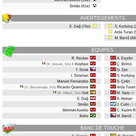
Mehmet Aurelio (59e)
Simão (61e)
AVERTISSEMENTS
E. Dağ (70e)
S. Kurtuluş 
Arda Turan 
M. Baroš (6
EQUIPES
R. Recber
A. Erçetin
I. Koybasi
Ç. Birinci
(R. Simsek, 82e
)
T. Sivok
G. Zan
I. Toraman
S. Kurtuluş
Manuel Fernandes
S. Çetin
Ricardo Quaresma
Arda Turan
(O. Bayramoglu, 81e
)
Guti
M. Sarp
(R. Hilbert, 76e
)
(H.
E. Dağ
A. Akman
Simão
J. Culio
(J. 
Mehmet Aurelio
C. Kazim-R
Bobo
M. Baroš
BANC DE TOUCHE