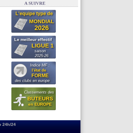
A SUIVRE
L'equipe type de
MONDIAL
2026
Le meilleur effectif
LIGUE 1
saison
2025-26
Indice MF :
l'état de
FORME
des clubs en europe
Classements des
BUTEURS
en EUROPE
o 24h/24