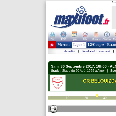
A r
OM
PSG
Lyon
Lille
Monaco
Chelsea
Ma
+ de clubs
Mercato
Ligue 1
L2/Coupes
Etran
Actualité
|
Résultats & Classement
|
Sam. 30 Septembre 2017, 18h00 - ALG
Stade :
Stade du 20 Août 1955 à Alger |
Spe
CR BELOUIZD
1
10
20
30