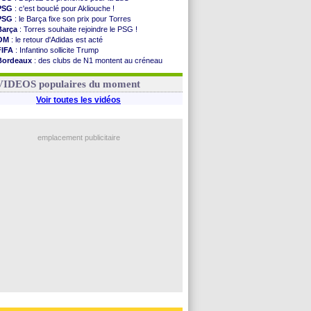
PSG
: c'est bouclé pour Akliouche !
PSG
: le Barça fixe son prix pour Torres
Barça
: Torres souhaite rejoindre le PSG !
OM
: le retour d'Adidas est acté
FIFA
: Infantino sollicite Trump
Bordeaux
: des clubs de N1 montent au créneau
Argentine
: quand Medina recadre... sa mère
Real
: le démenti de Leipzig pour Diomandé
VIDEOS populaires du moment
Voir toutes les vidéos
emplacement publicitaire