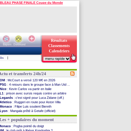
BLEAU PHASE FINALE Coupe du Monde
Résultats
Bayern
Dortmund
Classements
Calendriers
ubs
|
Actu et transferts 24h/24
OM
: McCourt a versé 120 M€ en 2026
PSG
: 4 retours dans le groupe face à Man Utd ...
Nice
: Kevin Carlos va partir en Italie
L1
: prison avec sursis requis contre un arbitre
Leganés
: c'est signé pour Luca Zidane (off.)
Atletico
: Ruggeri en route pour Aston Villa
Monaco
: Filipe Luis soutient Biereth
Lyon
: Mangala prêté à Getafe (officiel)
PSG
: Nsoki va signer en Croatie
Les + populaires du moment
Arsenal
: Naples vise Gabriel Jesus
Real
: Mastantuono prêté à la Fiorentina (off.)
Monaco
: Pogba pointé du doigt
Man City
: accord avec le Barça pour Rodri ?
OM
: le club prêt à libérer Kondogbia ?