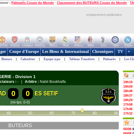
etenir :
Palmarès Coupe du Monde
-
Classement des BUTEURS Coupe du Monde
-
TA
emplacement publicitaire
n Utd
Arsenal
Liverpool
ManCity
Barca
Real
Atletico
Milan
Juve
Inter
Naples
ger
Coupe d'Europe
Les Bleus & International
Chroniques
TV
+
Buteurs
|
Calendrier
|
Equipe type
|
Tableau Transferts
|
Palmarès
|
Les Cl
ERIE - Division 1
ctateurs :
- |
Arbitre :
Nabil Boukhalfa
19h18
19h09
18h48
0
0
AD
ES SETIF
18h37
18h29
(mi-tps: 0-0)
17h58
17h46
40
50
60
70
80
90
17h32
17h16
16h59
BUTEURS
16h37
05/08
16h33
06/08