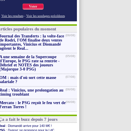
Voter
Voir les resultats
-
Voir les sondages précédents
articles populaires du moment
(06/08)
Journal des Transferts : la volte-face
de Rodri, l'OM finalise deux ventes
importantes, Vinicius et Diomandé
agitent le Real...
(05/08)
A une semaine de la Supercoupe
d'Europe, le PSG rate sa rentrée -
Débrief et NOTES des joueurs
(Majorque 3-0 PSG)
(07/08)
OM : mais d'où sort cette masse
salariale ?
(06/08)
Real : Vinicius, une prolongation au
timing troublant
(06/08)
Mercato : le PSG reçoit le feu vert de
Ferran Torres !
Ça a fait le buzz depuis 7 jours
Real
: Diomandé arrive pour 140 M€ !
PSG
: Dupraz se prononce pour la LdC