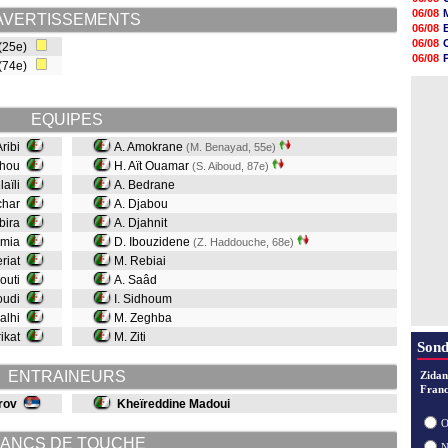
16h27
06/08
AVERTISSEMENTS
16h22
06/08
16h07
06/08
 (25e)
15h46
06/08
 (74e)
15h41
06/08
15h20
06/08
14h55
14h38
EQUIPES
14h19
13h56
Aribi
A. Amokrane
(M. Benayad, 55e)
13h35
chou
H. Aït Ouamar
(S. Aiboud, 87e)
13h12
laïli
A. Bedrane
char
A. Djabou
ebira
A. Djahnit
amia
D. Ibouzidene
(Z. Haddouche, 68e)
eriat
M. Rebiai
houti
A. Saâd
oudi
I. Sidhoum
Salhi
M. Zeghba
rikat
M. Ziti
Sond
ENTRAINEURS
Zidan
Franc
rov
Kheïreddine Madoui
O
ANCS DE TOUCHE