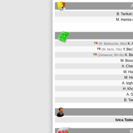
B. Tarikat
M. Hamia
K. 
(R. Bettouche, 86e)
Y. Be
(M. Aichi, 70e)
A. Be
(Zenassni, 90+3e)
M. Bou
A. Ch
M. H
M. H
A. Izg
H. Kh
A. 
B. Ta
Ivica Todo
B