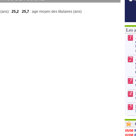
(ans) :
25,2
25,7
: age moyen des titulaires (ans)
Les 
1
2
3
4
5
05/08
02/08