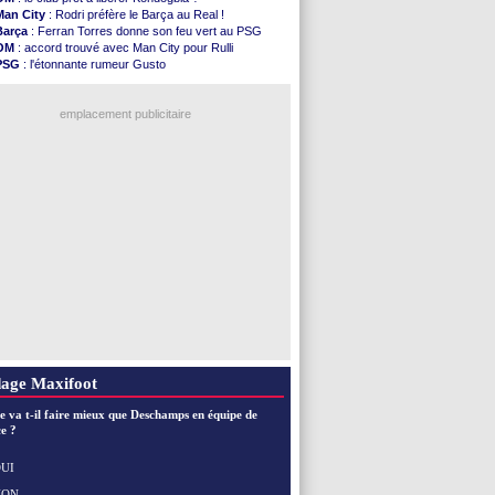
Rennes
: Haise a prolongé (officiel)
Man City
: Rodri préfère le Barça au Real !
Palace
: Tomiyasu a convaincu (officiel)
Barça
: Ferran Torres donne son feu vert au PSG
OM
: B. Genesio - "ce n'est pas idéal"
OM
: accord trouvé avec Man City pour Rulli
TFC
: Sion Oppong signe pour 4 ans (officiel)
PSG
: l'étonnante rumeur Gusto
PSG
: Liverpool va proposer 115 M€ pour ...
OM
: une offre pour Bulka
Norvège
: la démission d'Infantino réclamée
Ouganda
: Owori battu à mort à Kampala
PSG
: Mbaye, deux pistes se détachent
emplacement publicitaire
Monaco
: Filipe Luis veut remplacer Akliouche
Grenade
: Luca Zidane va changer de club
Juve
: Zhegrova très clair sur son futur
OM
: Aguerd, le plan B de Naples
Arsenal
: Guimarães a signé son contrat
Voir les brèves précédentes
age Maxifoot
e va t-il faire mieux que Deschamps en équipe de
e ?
UI
NON