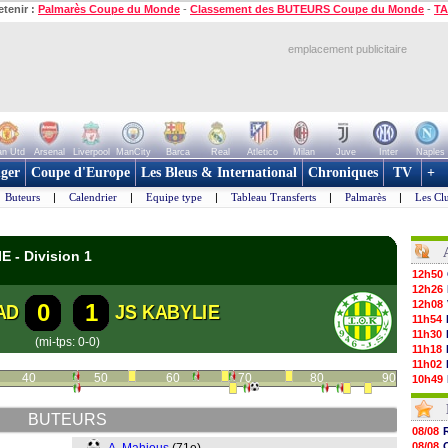
etenir :
Palmarès Coupe du Monde
-
Classement des BUTEURS Coupe du Monde
-
TA
emplacement publicitaire
n Utd
Arsenal
Liverpool
ManCity
Barca
Real
Atletico
Milan
Juve
Inter
Naples
ger
Coupe d'Europe
Les Bleus & International
Chroniques
TV
+
Buteurs
|
Calendrier
|
Equipe type
|
Tableau Transferts
|
Palmarès
|
Les Cl
E - Division 1
12h50
12h26
12h08
0
1
AD
JS KABYLIE
11h54
11h30
(mi-tps: 0-0)
11h18
11h02
40
50
60
70
80
90
10h49
10h34
10h16
BUTEURS
10h00
08/08
09h48
08/08