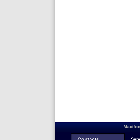
Maxifoo
Serv
Contacts