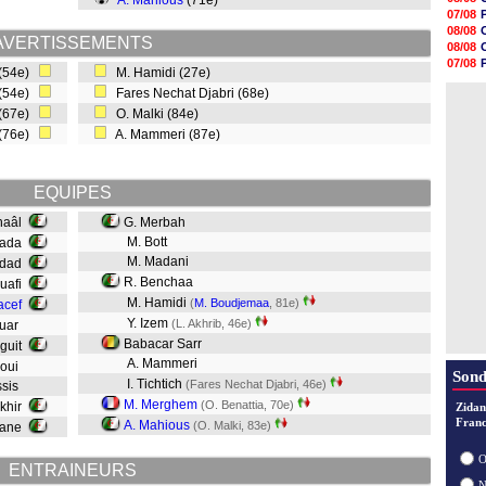
A. Mahious
(71e)
09h25
07/08
09h10
08/08
08h52
AVERTISSEMENTS
08/08
08/08
07/08
 (54e)
M. Hamidi (27e)
08/08
07/08
08/08
 (54e)
Fares Nechat Djabri (68e)
08/08
08/08
(67e)
O. Malki (84e)
08/08
 (76e)
A. Mammeri (87e)
08/08
08/08
08/08
08/08
EQUIPES
Chaâl
G. Merbah
M. Bott
yada
M. Madani
ddad
R. Benchaa
ouafi
M. Hamidi
(
M. Boudjemaa
, 81e)
acef
Y. Izem
(L. Akhrib, 46e)
ouar
Babacar Sarr
nguit
A. Mammeri
aoui
Sond
I. Tichtich
(Fares Nechat Djabri, 46e)
ssis
M. Merghem
(O. Benattia, 70e)
lkhir
Zidan
Franc
A. Mahious
(O. Malki, 83e)
iane
O
ENTRAINEURS