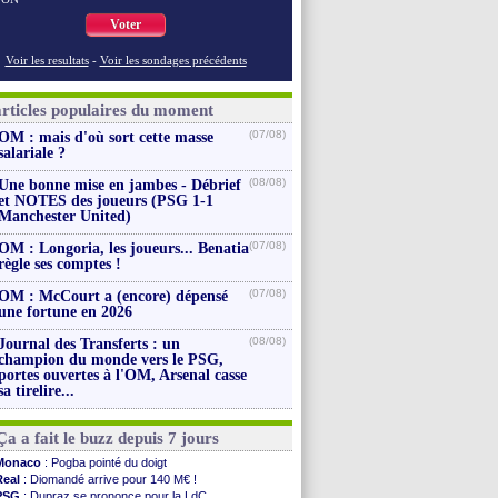
Voter
Voir les resultats
-
Voir les sondages précédents
articles populaires du moment
(07/08)
OM : mais d'où sort cette masse
salariale ?
(08/08)
Une bonne mise en jambes - Débrief
et NOTES des joueurs (PSG 1-1
Manchester United)
(07/08)
OM : Longoria, les joueurs... Benatia
règle ses comptes !
(07/08)
OM : McCourt a (encore) dépensé
une fortune en 2026
(08/08)
Journal des Transferts : un
champion du monde vers le PSG,
portes ouvertes à l'OM, Arsenal casse
sa tirelire...
Ça a fait le buzz depuis 7 jours
Monaco
: Pogba pointé du doigt
Real
: Diomandé arrive pour 140 M€ !
PSG
: Dupraz se prononce pour la LdC