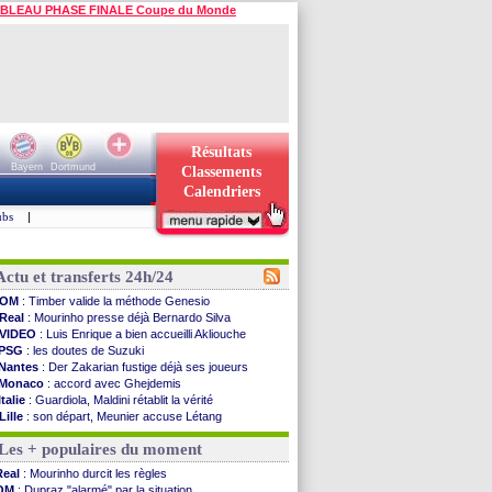
BLEAU PHASE FINALE Coupe du Monde
Résultats
Bayern
Dortmund
Classements
Calendriers
ubs
|
Actu et transferts 24h/24
OM
: Timber valide la méthode Genesio
Real
: Mourinho presse déjà Bernardo Silva
VIDEO
: Luis Enrique a bien accueilli Akliouche
PSG
: les doutes de Suzuki
Nantes
: Der Zakarian fustige déjà ses joueurs
Monaco
: accord avec Ghejdemis
Italie
: Guardiola, Maldini rétablit la vérité
Lille
: son départ, Meunier accuse Létang
FIFA
: Infantino ne démissionnera pas
Les + populaires du moment
Barça
: Flick esquive pour Ferran Torres
Liverpool
: Araujo, une option d'achat à 55 M€
Real
: Mourinho durcit les règles
Lens
: inquiétude pour Édouard
OM
: Dupraz "alarmé" par la situation