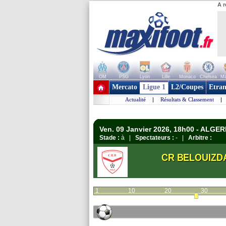
A r
OM
PSG
Lyon
Lille
Monaco
Chelsea
Ma
+ de clubs
Mercato
Ligue 1
L2/Coupes
Etran
Actualité
|
Résultats & Classement
|
Ven. 09 Janvier 2026, 18h00 - ALGERI
Stade :
à |
Spectateurs :
- |
Arbitre :
CR BELOUIZD
1
10
20
30