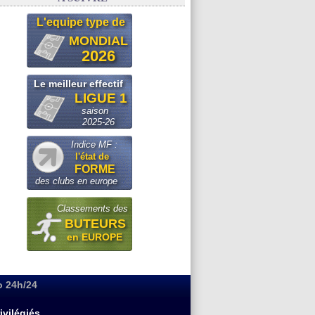
L'equipe type de
MONDIAL
2026
Le meilleur effectif
LIGUE 1
saison
2025-26
Indice MF :
l'état de
FORME
des clubs en europe
Classements des
BUTEURS
en EUROPE
o 24h/24
ivilégiés