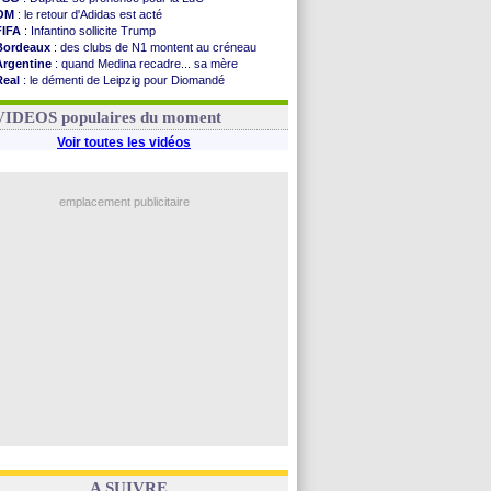
OM
: le retour d'Adidas est acté
FIFA
: Infantino sollicite Trump
Bordeaux
: des clubs de N1 montent au créneau
Argentine
: quand Medina recadre... sa mère
Real
: le démenti de Leipzig pour Diomandé
OM
: le club prêt à libérer Kondogbia ?
OM
: Paixão attire un 2e club anglais
VIDEOS populaires du moment
Voir toutes les vidéos
emplacement publicitaire
A SUIVRE