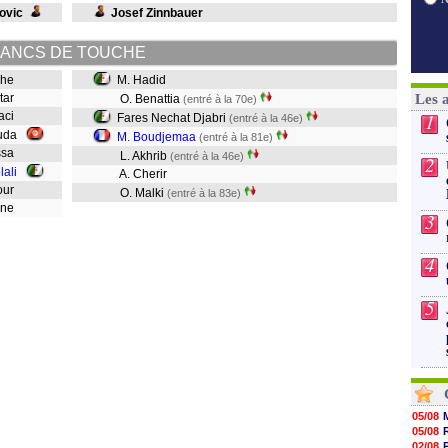
ovic
Josef Zinnbauer
ANCS DE TOUCHE
eche
M. Hadid
htar
Les 
O. Benattia
(entré à la 70e)
baci
1
Fares Nechat Djabri
(entré à la 46e)
ouda
M. Boudjemaa
(entré à la 81e)
assa
L. Akhrib
(entré à la 46e)
2
lali
A. Cherir
kour
O. Malki
(entré à la 83e)
mane
3
4
5
05/08
05/08
02/08