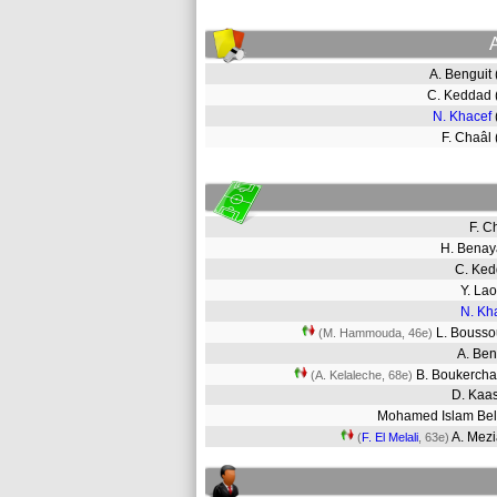
A. Benguit
C. Keddad
N. Khacef
F. Chaâl
F. 
H. Bena
C. Ke
Y. La
N. Kh
L. Bouss
(M. Hammouda, 46e)
A. Be
B. Boukerch
(A. Kelaleche, 68e)
D. Kaa
Mohamed Islam Be
A. Mez
(
F. El Melali
, 63e)