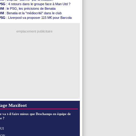
Man Utd
: Vitek vendu à Middlesbrough (off.)
PSG
: 4 retours dans le groupe face à Man Utd ?
PSV
: Sano recruté pour 14,5 M€ (officiel)
OM
: le PSG, les précisions de Benatia
OM
: Coventry pense à Angel Gomes
OM
: Benatia et la "médiocrité" dans le club
PSG
: Rafel Pol satisfait des progrès
PSG
: Liverpool va proposer 115 M€ pour Barcola
Amical
: le Barça vainqueur puis battu
OM
: B. Genesio - "ce n'est pas idéal"
Inter
: Calhanoglu prêt à prolonger
OM
: Côme pousse pour Gouiri
Nice
: Abdelmonem veut rester
emplacement publicitaire
L2
: le classement complet
L2
: les résultats de la soirée
Amical
: Le Havre renversé par Oviedo
Amical
: Nice battu aux tirs au but
Benfica
: Ivanovic proche de Lens
Voir les brèves précédentes
age Maxifoot
e va t-il faire mieux que Deschamps en équipe de
e ?
UI
NON