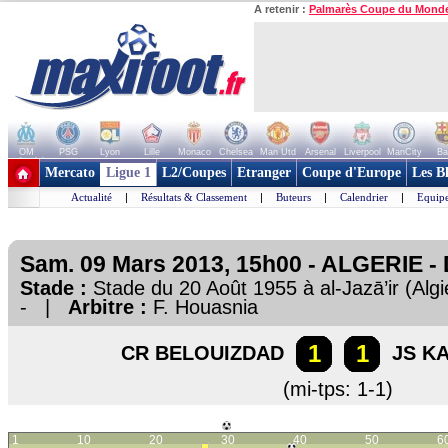
A retenir :
Palmarès Coupe du Mond
OM
PSG
Lyon
Lille
Monaco
Chelsea
Man Utd
Arsenal
Liverpool
ManCity
Ba
+ de clubs
Mercato
Ligue 1
L2/Coupes
Etranger
Coupe d'Europe
Les B
Actualité
|
Résultats & Classement
|
Buteurs
|
Calendrier
|
Equipe
Sam. 09 Mars 2013, 15h00 - ALGERIE - 
Stade :
Stade du 20 Août 1955 à al-Jazā’ir (Al
- |
Arbitre :
F. Houasnia
1
1
CR BELOUIZDAD
JS KA
(mi-tps: 1-1)
1
10
20
30
40
50
6