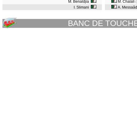
M. Benaldjia
M. Chalali
I. Slimani
A. Messaâ
BANC DE TOUCH