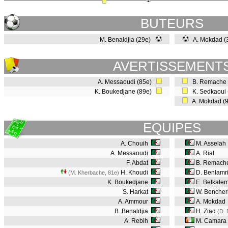
BUTEURS
M. Benaldjia (29e)
A. Mokdad (
AVERTISSEMENT
A. Messaoudi (85e)
B. Remache 
K. Boukedjane (89e)
K. Sedkaoui
A. Mokdad (
EQUIPES
A. Chouih
M. Asselah
A. Messaoudi
A. Rial
F. Abdat
B. Remach
H. Khoudi
D. Benlamr
(M. Kherbache, 81e
)
K. Boukedjane
E. Belkale
S. Harkat
W. Bencheri
A. Ammour
A. Mokdad
B. Benaldjia
H. Ziad
(D. 
A. Rebih
M. Camara