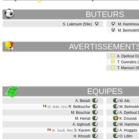
BUTEURS
S. Lakroum (59e)
M. Hammouc
M. Belmokht
AVERTISSEMENT
A. Djelloul D
T. Guerabis 
T. Marouci (
EQUIPES
A. Belaïli
M. Aib
R. Bettouche
M. Belmokh
(K. Aribi, 31e)
M. Bouchar
A. Djelloul
M. Heriat
K. Doussé
A. Izghouti
M. Hammo
S. Kacem
A. Hoggas
(K. Soufi, 46e)
H. Khoudi
O. Litim