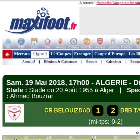
A retenir :
Palmarès Coupe du Mond
OM
PSG
Lyon
Lille
Monaco
Chelsea
Man Utd
Arsenal
Liverpool
ManCity
Ba
+ de clubs
Mercato
Ligue 1
L2/Coupes
Etranger
Coupe d'Europe
Les B
Actualité
|
Résultats & Classement
|
Buteurs
|
Calendrier
|
Equipe
Sam. 19 Mai 2018, 17h00 - ALGERIE - Di
Stade :
Stade du 20 Août 1955 à Alger |
Spec
:
Ahmed Bouzrar
1
2
CR BELOUIZDAD
DRB T
(mi-tps: 0-2)
1
10
20
30
40
50
6