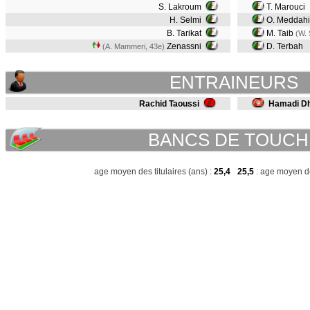
S. Lakroum
T. Marouci
H. Selmi
O. Meddahi
B. Tarikat
M. Taib
(W. 
Zenassni
D. Terbah
(A. Mammeri, 43e)
ENTRAINEURS
Rachid Taoussi
Hamadi D
BANCS DE TOUCH
age moyen des titulaires (ans) :
25,4
25,5
: age moyen de