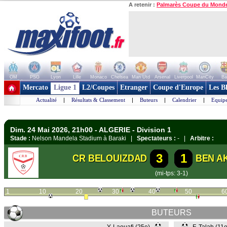
A retenir :
Palmarès Coupe du Mond
OM
PSG
Lyon
Lille
Monaco
Chelsea
Man Utd
Arsenal
Liverpool
ManCity
Ba
+ de clubs
Mercato
Ligue 1
L2/Coupes
Etranger
Coupe d'Europe
Les B
Actualité
|
Résultats & Classement
|
Buteurs
|
Calendrier
|
Equipe
Dim. 24 Mai 2026, 21h00 - ALGERIE - Division 1
Stade :
Nelson Mandela Stadium à Baraki |
Spectateurs :
- |
Arbitre :
3
1
CR BELOUIZDAD
BEN A
(mi-tps: 3-1)
1
10
20
30
40
50
6
BUTEURS