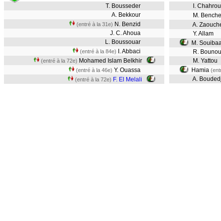
T. Bousseder
I. Chahrou
A. Bekkour
M. Benche
N. Benzid
(entré à la 31e)
A. Zaouch
J. C. Ahoua
Y. Allam
L. Boussouar
M. Souiba
I. Abbaci
(entré à la 84e)
R. Bouno
Mohamed Islam Belkhir
M. Yattou
(entré à la 72e)
Y. Ouassa
Hamia
(entré à la 46e)
(ent
A. Bouded
F. El Melali
(entré à la 72e)