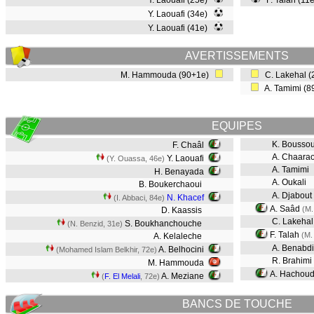
Y. Laouafi (25e)
F. Talah (11
Y. Laouafi (34e)
Y. Laouafi (41e)
AVERTISSEMENTS
M. Hammouda (90+1e)
C. Lakehal 
A. Tamimi (
EQUIPES
K. Boussou
F. Chaâl
A. Chaarao
Y. Laouafi
(Y. Ouassa, 46e)
A. Tamimi
H. Benayada
A. Oukali
B. Boukerchaoui
A. Djabout
N. Khacef
(I. Abbaci, 84e)
A. Saâd
(M.
D. Kaassis
C. Lakehal
S. Boukhanchouche
(N. Benzid, 31e)
F. Talah
(M.
A. Kelaleche
A. Benabd
A. Belhocini
(Mohamed Islam Belkhir, 72e)
R. Brahimi
M. Hammouda
A. Hachou
A. Meziane
(
F. El Melali
, 72e)
BANCS DE TOUCHE