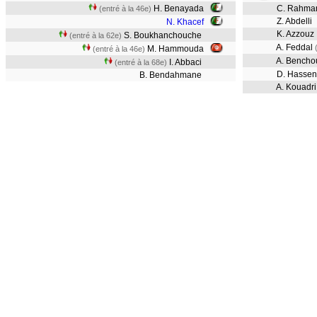
H. Benayada
C. Rahma
(entré à la 46e)
Z. Abdelli
N. Khacef
K. Azzouz
S. Boukhanchouche
(entré à la 62e)
A. Feddal
M. Hammouda
(entré à la 46e)
A. Bencho
I. Abbaci
(entré à la 68e)
D. Hassen
B. Bendahmane
A. Kouadri