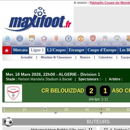
A retenir :
Palmarès Coupe du Mond
OM
PSG
Lyon
Lille
Monaco
Chelsea
Man Utd
Arsenal
Liverpool
ManCity
Ba
+ de clubs
Mercato
Ligue 1
L2/Coupes
Etranger
Coupe d'Europe
Les B
Actualité
|
Résultats & Classement
|
Buteurs
|
Calendrier
|
Equipe
Mer. 18 Mars 2026, 22h00 - ALGERIE - Division 1
Stade :
Nelson Mandela Stadium à Baraki |
Spectateurs :
- |
Arbitre :
2
1
CR BELOUIZDAD
ASO C
(mi-tps: 1-1)
1
10
20
30
40
50
6
BUTEURS