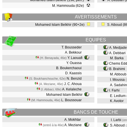
Mohamed Islam Belkhir (19e, pen.)
A. Debbari 
M. Hammouda (62e)
AVERTISSEMENTS
Mohamed Islam Belkhir (90+2e)
S. Aiboud (
EQUIPES
T. Bousseder
A. Medjade
A. Bekkour
A. Debbari
Y. Laouafi
(H. Benayada, 46e)
M. Barka
Y. Ouassa
Chems Edd
B. Boukerchaoui
B. Brahimi
D. Kaassis
M. Abbou
N. Benzid
(S. Boukhanchouche, 62e)
I. Moussa
J. C. Ahoua
(A. Meziane, 46e)
A. Sadahi
A. Kelaleche
(I. Abbaci, 68e)
I. Farhi
Mohamed Islam Belkhir
E. Ledlum
L. Boussouar
(M. Hammouda, 46e)
K. Avotor
BANCS DE TOUCHE
A. Mokhtar
I. Larbi
(en
A. Meziane
(entré à la 46e)
S. Aiboud
(