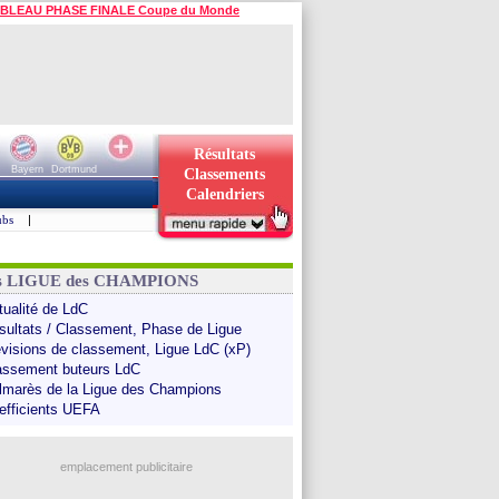
BLEAU PHASE FINALE Coupe du Monde
Résultats
Bayern
Dortmund
Classements
Calendriers
ubs
|
ns LIGUE des CHAMPIONS
tualité de LdC
sultats / Classement, Phase de Ligue
évisions de classement, Ligue LdC (xP)
assement buteurs LdC
lmarès de la Ligue des Champions
efficients UEFA
emplacement publicitaire