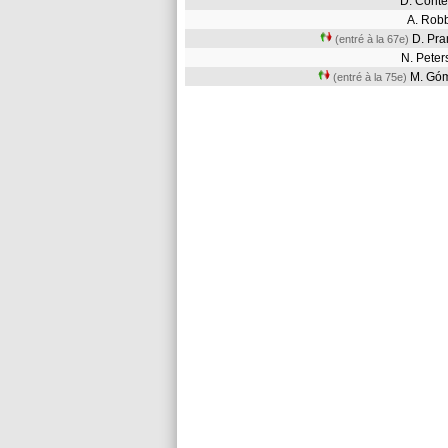
D. Cont
A. Ro
D. Pra
(entré à la 67e)
N. Pete
M. G
(entré à la 75e)