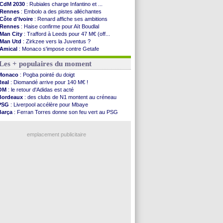
CdM 2030
: Rubiales charge Infantino et ...
Rennes
: Embolo a des pistes alléchantes
Côte d'Ivoire
: Renard affiche ses ambitions
Rennes
: Haise confirme pour Aït Boudlal
Man City
: Trafford à Leeds pour 47 M€ (off...
Man Utd
: Zirkzee vers la Juventus ?
Amical
: Monaco s'impose contre Getafe
Nantes
: Der Zakarian et sa relation avec Kita
Les + populaires du moment
OM
: le club prêt à libérer Kondogbia ?
Monaco
: le message touchant d'Akliouche
Monaco
: Pogba pointé du doigt
FIFA
: Tebas en remet une couche
Real
: Diomandé arrive pour 140 M€ !
FIFA
: l'UEFA maintient la pression
OM
: le retour d'Adidas est acté
PSG
: Tebas encense Luis Enrique
Bordeaux
: des clubs de N1 montent au créneau
Real
: Vinicius jusqu'en 2032 (officiel)
PSG
: Liverpool accélère pour Mbaye
Lyon
: Mangala va rejoindre Getafe
Barça
: Ferran Torres donne son feu vert au PSG
OM
: une offre refusée pour Aguerd
PSG
: Luis Enrique satisfait malgré tout
Real
: c'est confirmé pour Vinicius
Man City
: Rodri préfère le Barça au Real !
Troyes
: Junior Diaz jusqu'en 2030 (officiel)
emplacement publicitaire
PSG
: Akliouche a signé (officiel)
OM
: une offre pour Bulka
PSG
: contrat signé pour Akliouche
Ouganda
: Owori battu à mort à Kampala
Arsenal
: Arteta veut créer une dynastie
Voir les brèves précédentes