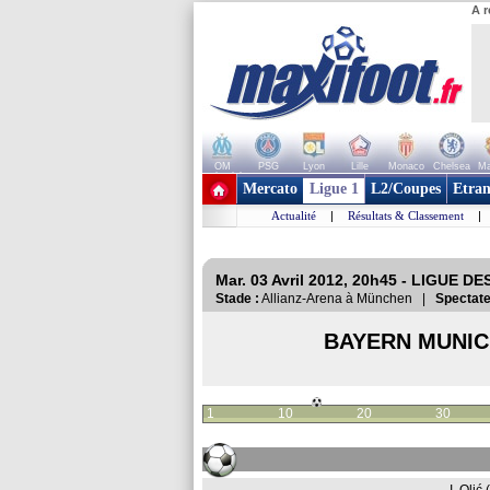
A r
OM
PSG
Lyon
Lille
Monaco
Chelsea
Ma
+ de clubs
Mercato
Ligue 1
L2/Coupes
Etran
Actualité
|
Résultats & Classement
|
Mar. 03 Avril 2012, 20h45 - LIGUE DE
Stade :
Allianz-Arena à München |
Spectate
BAYERN MUNI
1
10
20
30