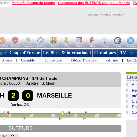
etenir :
Palmarès Coupe du Monde
-
Classement des BUTEURS Coupe du Monde
-
TA
emplacement publicitaire
n Utd
Arsenal
Liverpool
ManCity
Barca
Real
Atletico
Milan
Juve
Inter
Naples
ger
Coupe d'Europe
Les Bleus & International
Chroniques
TV
+
Buteurs
|
Calendrier
|
Equipe type
|
Tableau Transferts
|
Palmarès
|
Les Cl
Lie
S CHAMPIONS - 1/4 de finale
urs :
66000 |
Arbitre :
S. Moen
Ac
Ré
2
0
CH
MARSEILLE
pr
Cl
(mi-tps: 2-0)
Pa
Co
40
50
60
70
80
90
BUTEURS