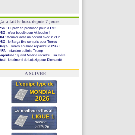
Ça a fait le buzz depuis 7 jours
PSG
: Dupraz se prononce pour la LdC
PSG
: c'est bouclé pour Akliouche !
OM
: Meunier avait un accord avec le club
PSG
: le Barça fixe son prix pour Torres
Barça
: Torres souhaite rejoindre le PSG !
FIFA
: Infantino sollicite Trump
Argentine
: quand Medina recadre... sa mère
Real
: le démenti de Leipzig pour Diomandé
OM
: Paixão attire un 2e club anglais
FIFA
: le conseiller d'Infantino démissionne !
A SUIVRE
L'equipe type de
MONDIAL
2026
Le meilleur effectif
LIGUE 1
saison
2025-26