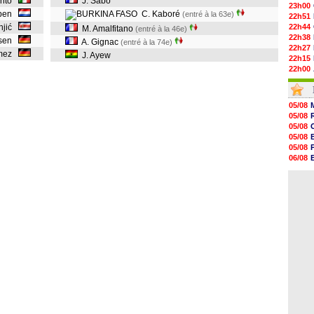
ento
J. Sabo
23h00
bben
C. Kaboré
(entré à la 63e)
22h51
njić
22h44
M. Amalfitano
(entré à la 46e)
22h38
rsen
A. Gignac
(entré à la 74e)
22h27
ómez
J. Ayew
22h15
22h00
21h48
21h39
21h26
05/08
21h05
05/08
20h47
05/08
20h30
05/08
20h18
05/08
20h04
06/08
19h47
06/08
19h34
06/08
19h14
19h06
18h50
18h30
18h20
17h58