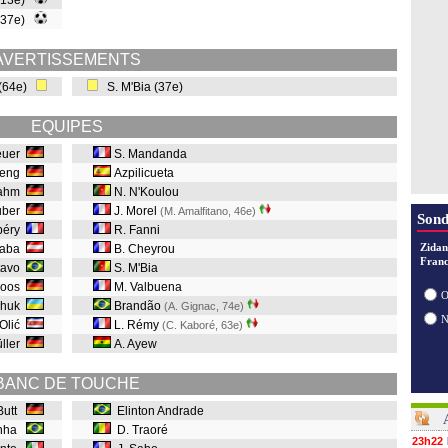
 (13e)
 (37e)
AVERTISSEMENTS
 (64e)
S. M'Bia (37e)
EQUIPES
euer
S. Mandanda
ateng
Azpilicueta
Lahm
N. N'Koulou
tuber
J. Morel
(M. Amalfitano, 46e
)
Sond
ibéry
R. Fanni
Zidan
laba
B. Cheyrou
Franc
stavo
S. M'Bia
roos
M. Valbuena
O
chuk
Brandão
(A. Gignac, 74e
)
 Olić
L. Rémy
(C. Kaboré, 63e
)
üller
A. Ayew
BANC DE TOUCHE
 Butt
Elinton Andrade
inha
D. Traoré
23h22