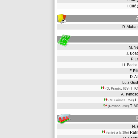
I. Olić
I. Olić
D. Alaba
M. N
J. Bo
P. 
H. Bads
F. R
D. A
Luiz Gu
T. K
(D. Pranjić, 67e
)
A. Tymos
I.
(M. Gómez, 75e
)
T. M
(Rafinha, 39e
)
H.
Raf
(entré à la 39e)