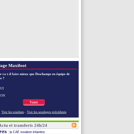
age Maxifoot
e va t-il faire mieux que Deschamps en équipe de
e ?
UI
NON
Voter
Voir les resultats
-
Voir les sondages précédents
Actu et transferts 24h/24
FIFA
: la CAF soutient Infantino