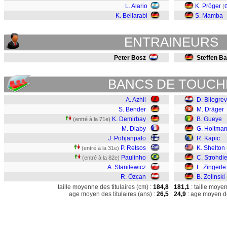
L. Alario
K. Pröger
(
K. Bellarabi
S. Mamba
ENTRAINEURS
Peter Bosz
Steffen B
BANCS DE TOUCH
A. Azhil
D. Bilogrev
S. Bender
M. Dräger
K. Demirbay
B. Gueye
(entré à la 71e)
M. Diaby
G. Holtma
J. Pohjanpalo
R. Kapic
P. Retsos
K. Shelton
(entré à la 31e)
Paulinho
C. Strohdi
(entré à la 82e)
A. Stanilewicz
L. Zingerle
R. Özcan
B. Zolinski
taille moyenne des titulaires (cm) :
184,8
181,1
: taille moye
age moyen des titulaires (ans) :
26,5
24,9
: age moyen de