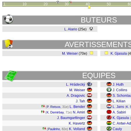
1
10
20
30
40
50
6
BUTEURS
L. Alario
(25e)
AVERTISSEMENT
M. Weiser
(70e)
K. Gjasula
(
EQUIPES
L. Hrádecký
J. Huth
M. Weiser
J. Collins
A. Dragovic
S. Schonla
J. Tah
L. Kilian
L. Bender
L. Jans
(
P. Retsos
, 31e)
(
K. 
N. Amiri
A. Sabiri
(
K. Demirbay
, 71e)
J. Baumgartlinger
K. Gjasula
(
K. Havertz
C. Antwi-Ad
K. Volland
Cauly
(
Paulinho
, 82e)