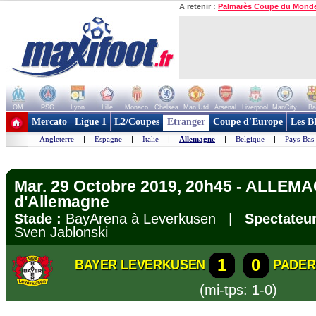
A retenir :
Palmarès Coupe du Mond
OM
PSG
Lyon
Lille
Monaco
Chelsea
Man Utd
Arsenal
Liverpool
ManCity
Ba
+ de clubs
Mercato
Ligue 1
L2/Coupes
Etranger
Coupe d'Europe
Les B
Angleterre
|
Espagne
|
Italie
|
Allemagne
|
Belgique
|
Pays-Bas
Mar. 29 Octobre 2019, 20h45 - ALLEM
d'Allemagne
Stade :
BayArena à Leverkusen |
Spectateur
Sven Jablonski
1
0
BAYER LEVERKUSEN
PADE
(mi-tps: 1-0)