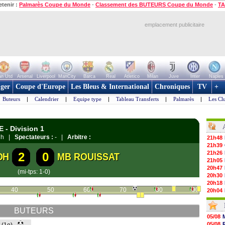
etenir :
Palmarès Coupe du Monde
-
Classement des BUTEURS Coupe du Monde
-
TA
emplacement publicitaire
n Utd
Arsenal
Liverpool
ManCity
Barca
Real
Atletico
Milan
Juve
Inter
Naples
ger
Coupe d'Europe
Les Bleus & International
Chroniques
TV
+
Buteurs
|
Calendrier
|
Equipe type
|
Tableau Transferts
|
Palmarès
|
Les Cl
 - Division 1
adh |
Spectateurs :
- |
Arbitre :
21h48
21h39
21h26
2
0
DH
MB ROUISSAT
21h05
20h47
(mi-tps: 1-0)
20h30
20h18
40
50
60
70
80
90
20h04
19h47
19h34
BUTEURS
19h14
05/08
19h06
05/08