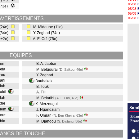
t (1e)
18h50
05/08
 (73e)
18h30
05/08
18h20
05/08
17h58
AVERTISSEMENTS
06/08
17h47
06/08
17h34
 (24e)
M. Midoune (11e)
05/08
17h22
 (84e)
Y. Zeghad (74e)
17h10
90+2e)
A. El Orfi (75e)
16h59
16h53
16h45
16h34
EQUIPES
erif
B. A. Jabbar
abda
M. Belgourai
(D. Saikou, 46e)
erou
Y. Zeghad
wani
Bouhakak
ddah
B. Touki
Kaidi
A. Tlili
allah
M. Belaribi
(A. El Orfi, 46e)
iche
K. Merzougui
Sond
adem
J. Ngandziami
jout
F. Omran
(N. Ben Kheira, 63e)
Zidan
ahia
Franc
M. Djahdou
(S. Distang, 56e)
O
ANCS DE TOUCHE