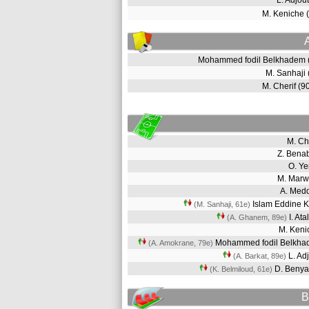
L. Adjou
M. Keniche
Mohammed fodil Belkhadem
M. Sanhaji
M. Cherif (
M. Ch
Z. Ben
O. Y
M. Mar
A. Me
Islam Eddine 
(M. Sanhaji, 61e)
I. At
(A. Ghanem, 89e)
M. Ken
Mohammed fodil Belkh
(A. Amokrane, 79e)
L. Ad
(A. Barkat, 89e)
D. Beny
(K. Belmiloud, 61e)
B