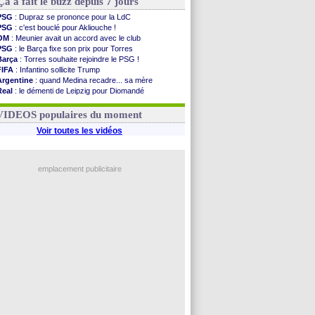
Ça a fait le buzz depuis 7 jours
PSG
: Dupraz se prononce pour la LdC
PSG
: c'est bouclé pour Akliouche !
OM
: Meunier avait un accord avec le club
PSG
: le Barça fixe son prix pour Torres
Barça
: Torres souhaite rejoindre le PSG !
FIFA
: Infantino sollicite Trump
Argentine
: quand Medina recadre... sa mère
Real
: le démenti de Leipzig pour Diomandé
OM
: Paixão attire un 2e club anglais
FIFA
: le conseiller d'Infantino démissionne !
VIDEOS populaires du moment
Voir toutes les vidéos
emplacement publicitaire