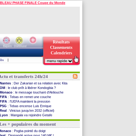
BLEAU PHASE FINALE Coupe du Monde
Résultats
Bayern
Dortmund
Classements
Calendriers
ubs
|
Actu et transferts 24h/24
Nantes
: Der Zakarian et sa relation avec Kita
OM
: le club prêt à libérer Kondogbia ?
Monaco
: le message touchant d'Akliouche
FIFA
: Tebas en remet une couche
FIFA
: l'UEFA maintient la pression
PSG
: Tebas encense Luis Enrique
Real
: Vinicius jusqu'en 2032 (officiel)
Lyon
: Mangala va rejoindre Getafe
OM
: une offre refusée pour Aguerd
Les + populaires du moment
Real
: c'est confirmé pour Vinicius
Troyes
: Junior Diaz jusqu'en 2030 (officiel)
Monaco
: Pogba pointé du doigt
PSG
: Akliouche a signé (officiel)
Real
: Diomandé arrive pour 140 M€ !