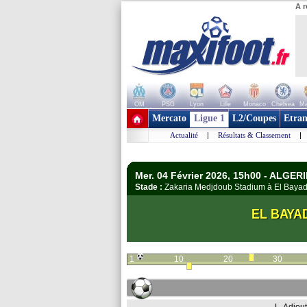
A r
OM
PSG
Lyon
Lille
Monaco
Chelsea
Ma
+ de clubs
Mercato
Ligue 1
L2/Coupes
Etran
Actualité
|
Résultats & Classement
|
Mer. 04 Février 2026, 15h00 - ALGERIE
Stade :
Zakaria Medjdoub Stadium à El Bay
EL BAYA
1
10
20
30