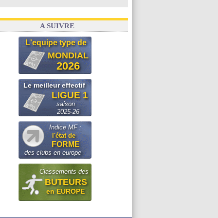
A SUIVRE
L'equipe type de
MONDIAL
2026
Le meilleur effectif
LIGUE 1
saison
2025-26
Indice MF :
l'état de
FORME
des clubs en europe
Classements des
BUTEURS
en EUROPE