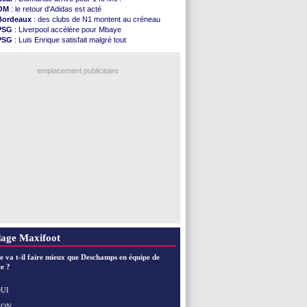
OM
: une offre pour Bulka
OM
: le retour d'Adidas est acté
PSG
: contrat signé pour Akliouche
Bordeaux
: des clubs de N1 montent au créneau
Ouganda
: Owori battu à mort à Kampala
PSG
: Liverpool accélère pour Mbaye
Arsenal
: Arteta veut créer une dynastie
PSG
: Luis Enrique satisfait malgré tout
Chelsea
: Palace a fait son offre pour Disasi
Barça
: Ferran Torres donne son feu vert au PSG
FIFA
: le gouvernement espagnol s'en mêle
Real
: une nouvelle offre pour Vinicius
PSG
: l'étonnante rumeur Gusto
emplacement publicitaire
Bologne
: Dallinga est sur le marché
OM
: accord trouvé avec Man City pour Rulli
OM
: Medina vers Leverkusen pour 25 M€
Uruguay
: Forlan nommé sélectionneur (officiel)
Séville
: Juanlu signe à Bournemouth (officiel)
Voir les brèves précédentes
age Maxifoot
e va t-il faire mieux que Deschamps en équipe de
e ?
UI
NON