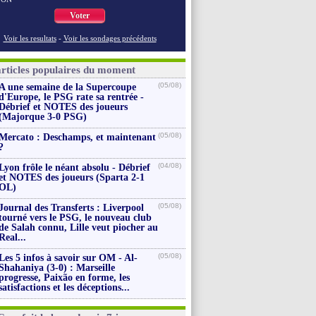
Voter
Voir les resultats
-
Voir les sondages précédents
articles populaires du moment
(05/08)
A une semaine de la Supercoupe
d'Europe, le PSG rate sa rentrée -
Débrief et NOTES des joueurs
(Majorque 3-0 PSG)
(05/08)
Mercato : Deschamps, et maintenant
?
(04/08)
Lyon frôle le néant absolu - Débrief
et NOTES des joueurs (Sparta 2-1
OL)
(05/08)
Journal des Transferts : Liverpool
tourné vers le PSG, le nouveau club
de Salah connu, Lille veut piocher au
Real...
(05/08)
Les 5 infos à savoir sur OM - Al-
Shahaniya (3-0) : Marseille
progresse, Paixão en forme, les
satisfactions et les déceptions...