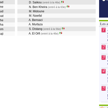
ddad
D. Saikou
(entré à la 46e)
rane
N. Ben Kheira
(entré à la 63e)
loud
M. Midoune
M. Nawfal
rkat
A. Bensaci
iche
Les 
A. Murtaza
ucha
1
S. Distang
nem
(entré à la 56e)
A. El Orfi
haji
(entré à la 46e)
2
3
4
5