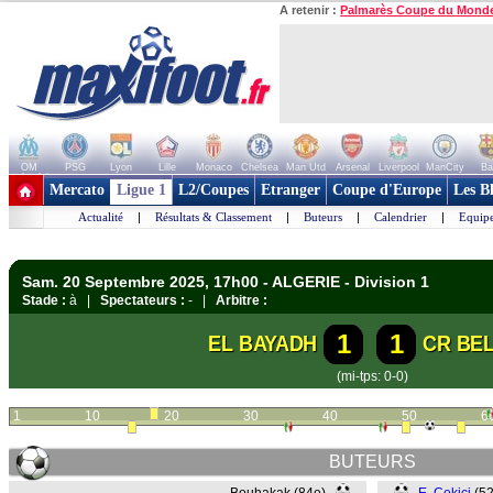
A retenir :
Palmarès Coupe du Mond
OM
PSG
Lyon
Lille
Monaco
Chelsea
Man Utd
Arsenal
Liverpool
ManCity
Ba
+ de clubs
Mercato
Ligue 1
L2/Coupes
Etranger
Coupe d'Europe
Les B
Actualité
|
Résultats & Classement
|
Buteurs
|
Calendrier
|
Equipe
Sam. 20 Septembre 2025, 17h00 - ALGERIE - Division 1
Stade :
à |
Spectateurs :
- |
Arbitre :
1
1
EL BAYADH
CR BE
(mi-tps: 0-0)
1
10
20
30
40
50
6
BUTEURS