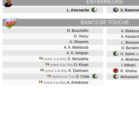
ENTRAINEURS
L. Amrouche
S. Ramovi
BANCS DE TOUCHE
N. Bouchikhi
A. Bekkou
O. Yerou
A. Kelalec
A. Ghanem
L. Bousso
A. A. Mahboub
O. Benkiho
A. K. Amqran
H. Selmi
(e
D. Benyahia
(entré à la 60e)
A. Mokhtar
O. Khiari
(entré à la 76e)
I. Abbaci
K. Dahmani
(entré à la 60e)
R. Xhixha
O. Chita
(entré à la 71e)
Mohamed Is
A. Amokrane
(entré à la 60e)