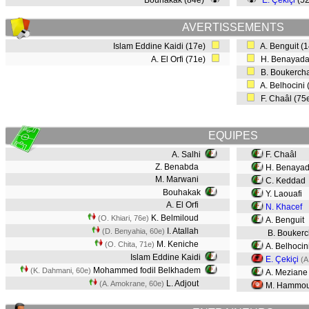
Bouhakak (84e)
E. Çekiçi
(5
AVERTISSEMENTS
Islam Eddine Kaidi (17e)
A. Benguit (
A. El Orfi (71e)
H. Benayada
B. Boukercha
A. Belhocini
F. Chaâl (75
EQUIPES
A. Salhi
F. Chaâl
Z. Benabda
H. Benaya
M. Marwani
C. Keddad
Bouhakak
Y. Laouafi
A. El Orfi
N. Khacef
K. Belmiloud
(O. Khiari, 76e)
A. Benguit
I. Atallah
(D. Benyahia, 60e)
B. Boukerc
M. Keniche
(O. Chita, 71e)
A. Belhocin
Islam Eddine Kaidi
E. Çekiçi
(A
Mohammed fodil Belkhadem
(K. Dahmani, 60e)
A. Mezian
L. Adjout
(A. Amokrane, 60e)
M. Hammo