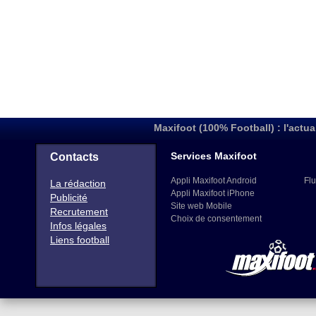
Maxifoot (100% Football) : l'actua
Services Maxifoot
Contacts
Appli Maxifoot Android
Flu
La rédaction
Appli Maxifoot iPhone
Publicité
Site web Mobile
Recrutement
Choix de consentement
Infos légales
Liens football