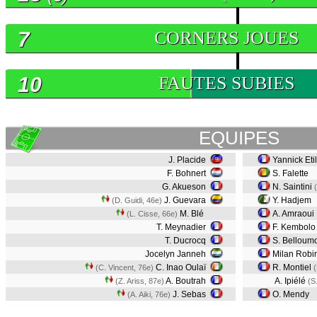
7
CORNERS JOUES
10
FAUTES SUBIES
EQUIPES
J. Placide
Yannick Eti
F. Bohnert
S. Falette
G. Akueson
N. Saintini
J. Guevara
Y. Hadjem
(D. Guidi, 46e)
M. Blé
A. Amraoui
(L. Cisse, 66e)
T. Meynadier
F. Kembolo
T. Ducrocq
S. Belloum
Jocelyn Janneh
Milan Robi
C. Inao Oulaï
R. Montiel
(C. Vincent, 76e)
(
A. Boutrah
A. Ipiélé
(Z. Ariss, 87e)
(S
J. Sebas
O. Mendy
(A. Aiki, 76e)