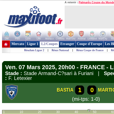
A retenir :
Palmarès Coupe du Mond
OM
PSG
Lyon
Lille
Monaco
Chelsea
Man Utd
Arsenal
Liverpool
ManCity
Ba
+ de clubs
Mercato
Ligue 1
L2/Coupes
Etranger
Coupe d'Europe
Les B
Résultats Ligue 2
|
Résus National
|
Résus Coupe de France
|
Ré
Ven. 07 Mars 2025, 20h00 - FRANCE - L
Stade :
Stade Armand-C?sari à Furiani |
Spec
:
F. Letexier
1
0
BASTIA
MARTI
(mi-tps: 1-0)
1
10
20
30
40
50
6