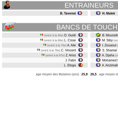
ENTRAINEURS
B. Tavenot
H. Malek
BANCS DE TOUCH
D. Guidi
B. Moussit
(entré à la 46e)
L. Cisse
M. Siby
(entré à la 66e)
(en
A. Aiki
I. Zouaoui
(entré à la 76e)
C. Vincent
S. Shamal
(entré à la 76e)
Z. Ariss
A. Djaha
(entré à la 87e)
(e
J. Fabri
Mohamed 
L. Etoga
A. Anzimat
age moyen des titulaires (ans) :
25,9
26,5
: age moyen de