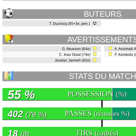
BUTEURS
T. Ducrocq (45+3e, pen.)
AVERTISSEMENT
G. Akueson (64e)
A. Anzimati-
C. Inao Oulaï (74e)
F. Kembolo 
Jocelyn Janneh (82e)
STATS DU MATC
55 %
POSSESSION
(%)
402
PASSES
(réussies %)
(79 %)
18
TIRS
(cadrés)
(8)