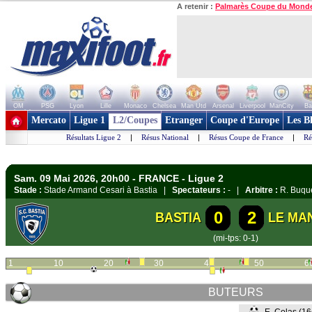
A retenir :
Palmarès Coupe du Mond
OM
PSG
Lyon
Lille
Monaco
Chelsea
Man Utd
Arsenal
Liverpool
ManCity
Ba
+ de clubs
Mercato
Ligue 1
L2/Coupes
Etranger
Coupe d'Europe
Les B
Résultats Ligue 2
|
Résus National
|
Résus Coupe de France
|
Ré
Sam. 09 Mai 2026, 20h00 - FRANCE - Ligue 2
Stade :
Stade Armand Cesari à Bastia |
Spectateurs :
- |
Arbitre :
R. Buqu
0
2
BASTIA
LE MA
(mi-tps: 0-1)
1
10
20
30
40
50
6
BUTEURS