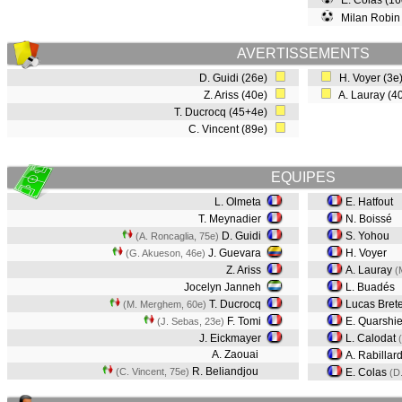
E. Colas (1
Milan Robin
AVERTISSEMENTS
D. Guidi (26e)
H. Voyer (3
Z. Ariss (40e)
A. Lauray (4
T. Ducrocq (45+4e)
C. Vincent (89e)
EQUIPES
L. Olmeta
E. Hatfout
T. Meynadier
N. Boissé
D. Guidi
S. Yohou
(A. Roncaglia, 75e)
J. Guevara
H. Voyer
(G. Akueson, 46e)
Z. Ariss
A. Lauray
(
Jocelyn Janneh
L. Buadés
T. Ducrocq
Lucas Brete
(M. Merghem, 60e)
F. Tomi
E. Quarshi
(J. Sebas, 23e)
J. Eickmayer
L. Calodat
A. Zaouai
A. Rabillar
R. Beliandjou
(C. Vincent, 75e)
E. Colas
(D