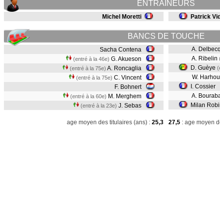
ENTRAINEURS
Michel Moretti
Patrick Vi
BANCS DE TOUCHE
A. Delbec
Sacha Contena
A. Ribelin
G. Akueson
(entré à la 46e)
D. Guèye
A. Roncaglia
(
(entré à la 75e)
W. Harho
C. Vincent
(entré à la 75e)
I. Cossier
F. Bohnert
A. Bourab
M. Merghem
(entré à la 60e)
Milan Rob
J. Sebas
(entré à la 23e)
age moyen des titulaires (ans) :
25,3
27,5
: age moyen de