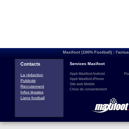
Maxifoot (100% Football) : l'actua
Services Maxifoot
Contacts
Appli Maxifoot Android
Flu
La rédaction
Appli Maxifoot iPhone
Publicité
Site web Mobile
Recrutement
Choix de consentement
Infos légales
Liens football