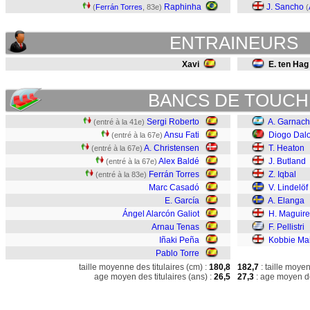
Raphinha
J. Sancho
(
Ferrán Torres
, 83e)
(
ENTRAINEURS
Xavi
E. ten Hag
BANCS DE TOUCH
Sergi Roberto
A. Garnac
(entré à la 41e)
Ansu Fati
Diogo Dalo
(entré à la 67e)
A. Christensen
T. Heaton
(entré à la 67e)
Alex Baldé
J. Butland
(entré à la 67e)
Ferrán Torres
Z. Iqbal
(entré à la 83e)
Marc Casadó
V. Lindelöf
E. García
A. Elanga
Ángel Alarcón Galiot
H. Maguire
Arnau Tenas
F. Pellistri
Iñaki Peña
Kobbie Ma
Pablo Torre
taille moyenne des titulaires (cm) :
180,8
182,7
: taille moye
age moyen des titulaires (ans) :
26,5
27,3
: age moyen de