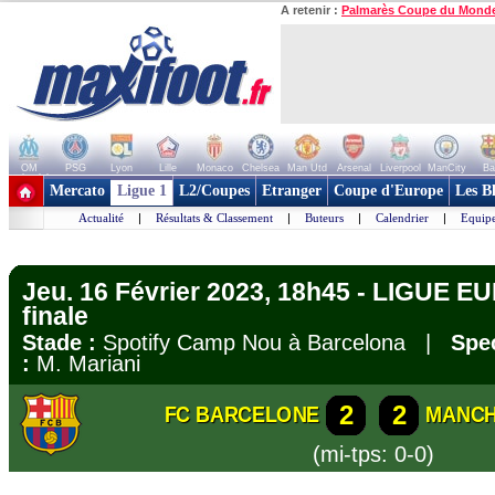
A retenir :
Palmarès Coupe du Mond
OM
PSG
Lyon
Lille
Monaco
Chelsea
Man Utd
Arsenal
Liverpool
ManCity
Ba
+ de clubs
Mercato
Ligue 1
L2/Coupes
Etranger
Coupe d'Europe
Les B
Actualité
|
Résultats & Classement
|
Buteurs
|
Calendrier
|
Equipe
Jeu. 16 Février 2023, 18h45 - LIGUE E
finale
Stade :
Spotify Camp Nou à Barcelona |
Spec
:
M. Mariani
2
2
FC BARCELONE
MANCH
(mi-tps: 0-0)