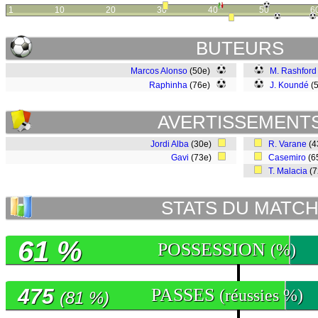
1
10
20
30
40
50
6
BUTEURS
Marcos Alonso
(50e)
M. Rashford
Raphinha
(76e)
J. Koundé
(5
AVERTISSEMENT
Jordi Alba
(30e)
R. Varane
(4
Gavi
(73e)
Casemiro
(6
T. Malacia
(
STATS DU MATC
61 %
POSSESSION
(%)
475
PASSES
(réussies %)
(81 %)