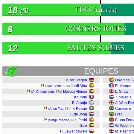
18
TIRS
(cadrés)
(8)
8
CORNERS JOUES
12
FAUTES SUBIES
EQUIPES
M. ter Stegen
David de G
Jordi Alba
R. Varane
(
Alex Baldé
, 67e)
Marcos Alonso
L. Shaw
(
A. Christensen
, 67e)
J. Koundé
T. Malacia
R. Araújo
A. Wan-Bis
F. Kessié
Casemiro
(
Ansu Fati
, 67e)
F. de Jong
Fred
Pedri
Bruno Fer
(
Sergi Roberto
, 41e)
Gavi
W. Weghors
R. Lewandowski
M. Rashfor