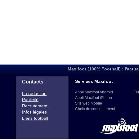
Maxifoot (100% Football) : l'actua
Services Maxifoot
Contacts
Appli Maxifoot Android
Flu
La rédaction
Appli Maxifoot iPhone
Publicité
Site web Mobile
Recrutement
Choix de consentement
Infos légales
Liens football