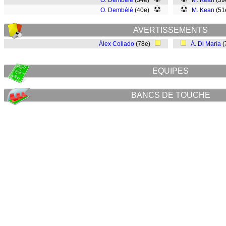
O. Dembélé
(34e)
M. Kean
(39
O. Dembélé
(40e)
M. Kean
(51
AVERTISSEMENTS
Álex Collado
(78e)
Á. Di María
(
EQUIPES
BANCS DE TOUCHE