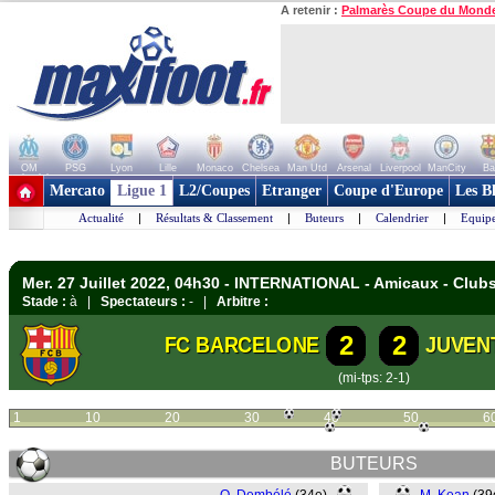
A retenir :
Palmarès Coupe du Mond
OM
PSG
Lyon
Lille
Monaco
Chelsea
Man Utd
Arsenal
Liverpool
ManCity
Ba
+ de clubs
Mercato
Ligue 1
L2/Coupes
Etranger
Coupe d'Europe
Les B
Actualité
|
Résultats & Classement
|
Buteurs
|
Calendrier
|
Equipe
Mer. 27 Juillet 2022, 04h30 - INTERNATIONAL - Amicaux - Club
Stade :
à |
Spectateurs :
- |
Arbitre :
2
2
FC BARCELONE
JUVEN
(mi-tps: 2-1)
1
10
20
30
40
50
6
BUTEURS