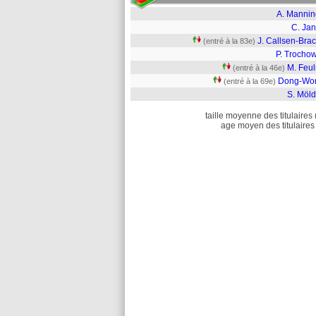
A. Mannin
C. Jan
J. Callsen-Bra
(entré à la 83e)
P. Trochow
M. Feul
(entré à la 46e)
Dong-Won
(entré à la 69e)
S. Möld
taille moyenne des titulaires 
age moyen des titulaires 