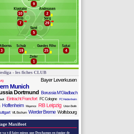
9
Banc des remplaçants
Hanovre 96
ölders
Kiyotake
Andreasen
>
10
2
schauner
Prib
Sorg
lipe
>
>
7
29
nton
Sané
aus
5
araman
enschop
 Albornoz
Schulz
Guedes Filho
Sakai
dinç
3
19
25
4
Zieler
1
esliga - les fiches CLUB
Bayer Leverkusen
urg
ern Munich
ussia Dortmund
Borussia M'Gladbach
Eintracht Francfort
FC Cologne
tadt
FC Heidenheim
RB Leipzig
Hoffenheim
Mayence
Union Berlin
Werder Breme
Wolfsbourg
uttgart
VfL Bochum
age Maxifoot
e va t-il faire mieux que Deschamps en équipe de