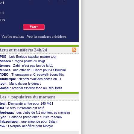
e ?
UI
NON
Voter
Voir les resultats
-
Voir les sondages précédents
Actu et transferts 24h/24
PSG
: Luis Enrique satisfait malgré tout
Monaco
: Pogba pointé du doigt
Rennes
: Zabiri n'est pas fan de la L1
Rennes
: une offre de Fulham pour Aït Boudlal
VIDEO
: Thomasson et Cresswell réconciliés
Dunkerque
: Nzonzi avait des pistes en L1
Lyon
: Mangala sur le départ
Amical
: Arsenal s'incline face au Real Betis
Amical
: lourde défaite pour le PSG
Les + populaires du moment
Man City
: Maresca flou pour Reijnders
LdC
: Fenerbahçe prend une belle option
Real
: Diomandé arrive pour 140 M€ !
Al-Diriyah
: Mbemba arrive libre (officiel)
OM
: le retour d'Adidas est acté
Atletico
: le plan d'Alvarez à son retour
Bordeaux
: des clubs de N1 montent au créneau
Amical
: premier succès pour Brest
Lyon
: Fonseca prend cher sur les réseaux
VIDEO
: le joli but de Greenwood avec le Fener !
Trabzonspor
: une annonce pour Salah !
CdM 2030
: une promesse d'Infantino au Maroc ...
PSG
: Liverpool accélère pour Mbaye
PSG
: la compo pour le premier match amical
EdF
: Infantino complimente Mbappé
Newcastle
: Jaissle est le nouveau coach (off.)