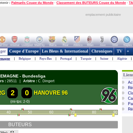
etenir :
Palmarès Coupe du Monde
-
Classement des BUTEURS Coupe du Monde
-
TA
emplacement publicitaire
n Utd
Arsenal
Liverpool
ManCity
Barca
Real
Atletico
Milan
Juve
Inter
Naples
ger
Coupe d'Europe
Les Bleus & International
Chroniques
TV
+
emagne
|
Belgique
|
Pays-Bas
|
Portugal
|
Turquie
|
Suisse
|
Algérie
|
Lien
LLEMAGNE - Bundesliga
rs :
28511 |
Arbitre :
C. Dingert
Ac
Ré
2
0
RG
HANOVRE 96
Cl
Ca
(mi-tps: 2-0)
Pa
Ré
40
50
60
70
80
90
BUTEURS