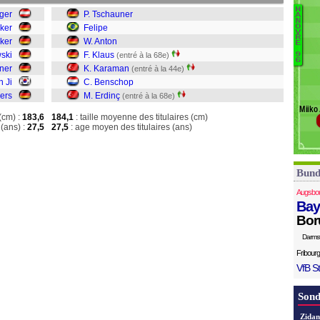
Ji
H
ger
P. Tschauner
A
M
N
ker
Felipe
O
T
V
R
cker
W. Anton
E
Fe
ski
F. Klaus
(entré à la 68e)
9
A
6
ner
K. Karaman
(entré à la 44e)
Kl
 Ji
C. Benschop
K
ers
M. Erdinç
(entré à la 68e)
B
Miiko
Er
(cm) :
183,6
184,1
: taille moyenne des titulaires (cm)
(ans) :
27,5
27,5
: age moyen des titulaires (ans)
Bund
Augsbo
Bay
Bor
Darms
Fribourg
VfB St
Sond
Zidan