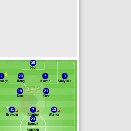
35
Hitz
2
20
5
3
haegh
Hong
Klavan
Stafylidis
19
21
Koo
Kohr
Banc des remplaçants
Augsbourg
anninger
11
7
13
>
>
>
nker
Esswein
Altintop
Werner
allsen-Bracker
23
rochowski
Matavz
eulner
Sobiech