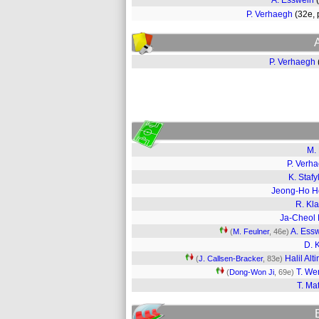
A. Esswein
P. Verhaegh
(32e,
P. Verhaegh
M. 
P. Verh
K. Stafy
Jeong-Ho H
R. Kl
Ja-Cheol
A. Ess
(
M. Feulner
, 46e)
D. 
Halil Alt
(
J. Callsen-Bracker
, 83e)
T. We
(
Dong-Won Ji
, 69e)
T. Ma