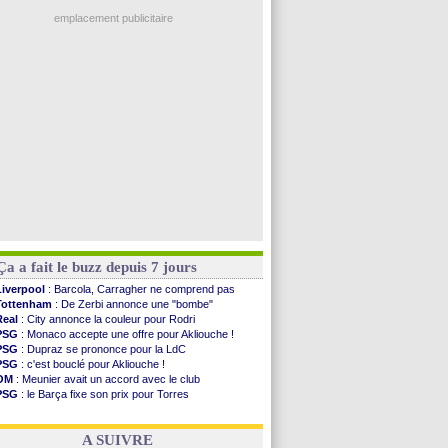
Nice
: 3 joueurs écartés du groupe pro
Real
: une nouvelle offre pour Vinicius
emplacement publicitaire
Amical
: l'OM domine Al-Shahaniya
Monaco
: Cabral a prolongé (officiel)
Atletico
: Molina va signer à la Roma
Real
: Diomandé arrive pour 140 M€ !
Arsenal
: Havertz en veut encore plus
Voir les brèves précédentes
Ça a fait le buzz depuis 7 jours
Liverpool
: Barcola, Carragher ne comprend pas
Tottenham
: De Zerbi annonce une "bombe"
Real
: City annonce la couleur pour Rodri
PSG
: Monaco accepte une offre pour Akliouche !
PSG
: Dupraz se prononce pour la LdC
PSG
: c'est bouclé pour Akliouche !
OM
: Meunier avait un accord avec le club
PSG
: le Barça fixe son prix pour Torres
OM
: accord de principe entre Rulli et Man City
Barça
: Torres souhaite rejoindre le PSG !
A SUIVRE