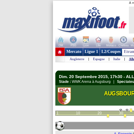
A r
OM
PSG
Lyon
Lille
Monaco
Chelsea
Ma
+ de clubs
Mercato
Ligue 1
L2/Coupes
Etran
Angleterre
|
Espagne
|
Italie
|
All
Dim. 20 Septembre 2015, 17h30 - A
Stade :
WWK Arena à Augsburg |
Spectateu
AUGSBOU
1
10
20
30