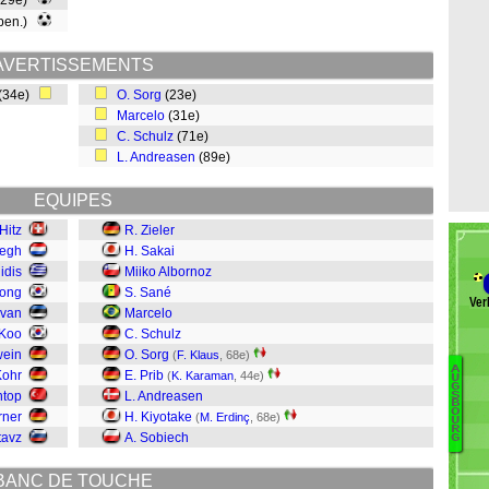
(29e)
 pen.)
AVERTISSEMENTS
(34e)
O. Sorg
(23e)
Marcelo
(31e)
C. Schulz
(71e)
L. Andreasen
(89e)
EQUIPES
Hitz
R. Zieler
aegh
H. Sakai
lidis
Miiko Albornoz
ong
S. Sané
Ver
avan
Marcelo
 Koo
C. Schulz
wein
O. Sorg
(
F. Klaus
, 68e)
A
Kohr
E. Prib
(
K. Karaman
, 44e)
U
G
intop
L. Andreasen
S
M
B
O
rner
H. Kiyotake
(
M. Erdinç
, 68e)
Ja
U
R
tavz
A. Sobiech
G
C
T
BANC DE TOUCHE
F