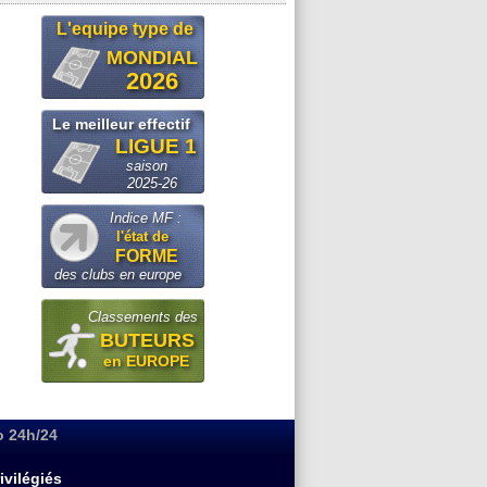
L'equipe type de
MONDIAL
2026
Le meilleur effectif
LIGUE 1
saison
2025-26
Indice MF :
l'état de
FORME
des clubs en europe
Classements des
BUTEURS
en EUROPE
o 24h/24
ivilégiés