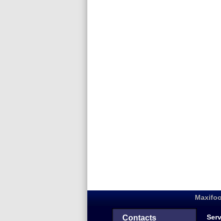
Maxifoo
Serv
Contacts