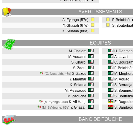
C. Nessakh (55e)
AVERTISSEMENTS
A. Eyenga (57e)
F. Belabbès 
Y. Ghazali (67e)
S. Bouterbia
K. Selama (88e)
EQUIPES
M. Ghalem
H. Dahman
M. Aouamri
A. Layati
S. Gharbi
C. Bourza
S. Zaoui
F. Belabbè
S. Zazou
M. Megherb
(C. Nessakh, 46e
)
Y. Maâmar
M. Aouad
K. Selama
S. Berradja
M. Messaoud
S. Boumec
M. Zaouche
S. Bouterbi
K. Ali Hadji
E. Dagoulo
(A. Eyenga, 46e
)
Y. Ghazali
S. Sandao
(M. Saïdoune, 67e
)
BANC DE TOUCHE