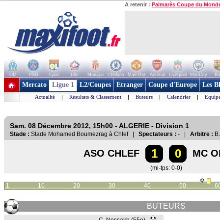
A retenir :
Palmarès Coupe du Mond
OM
PSG
Lyon
Lille
Monaco
Chelsea
Man Utd
Arsenal
Liverpool
ManCity
Ba
+ de clubs
Mercato
Ligue 1
L2/Coupes
Etranger
Coupe d'Europe
Les B
Actualité
|
Résultats & Classement
|
Buteurs
|
Calendrier
|
Equipe
Sam. 08 Décembre 2012, 15h00 - ALGERIE - Division 1
Stade :
Stade Mohamed Boumezrag à Chlef |
Spectateurs :
- |
Arbitre :
B.
1
0
ASO CHLEF
MC O
(mi-tps: 0-0)
1
10
20
30
40
50
6
BUTEURS