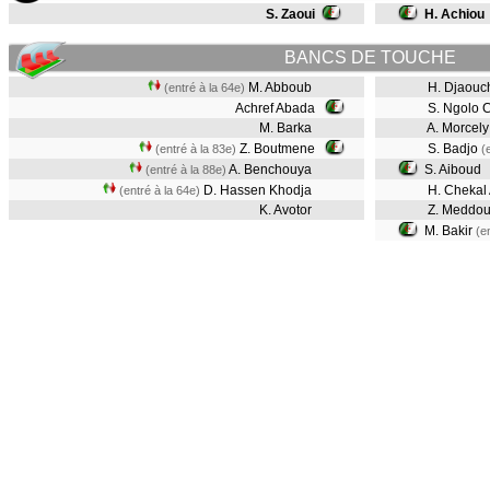
S. Zaoui
H. Achiou
BANCS DE TOUCHE
M. Abboub
H. Djaouc
(entré à la 64e)
Achref Abada
S. Ngolo C
M. Barka
A. Morcely
Z. Boutmene
S. Badjo
(entré à la 83e)
(
A. Benchouya
S. Aiboud
(entré à la 88e)
D. Hassen Khodja
H. Chekal A
(entré à la 64e)
K. Avotor
Z. Meddou
M. Bakir
(e