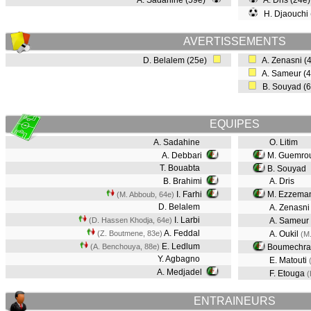
A. Sadahine (59e)
A. Dris (24e
H. Djaouchi
AVERTISSEMENTS
D. Belalem (25e)
A. Zenasni (
A. Sameur (
B. Souyad (
EQUIPES
A. Sadahine
O. Litim
A. Debbari
M. Guemro
T. Bouabta
B. Souyad
B. Brahimi
A. Dris
I. Farhi
M. Ezzema
(M. Abboub, 64e)
D. Belalem
A. Zenasn
I. Larbi
(D. Hassen Khodja, 64e)
A. Sameur
A. Feddal
(Z. Boutmene, 83e)
A. Oukil
(M.
E. Ledlum
(A. Benchouya, 88e)
Boumechra
Y. Agbagno
E. Matouti
A. Medjadel
F. Etouga
(
ENTRAINEURS