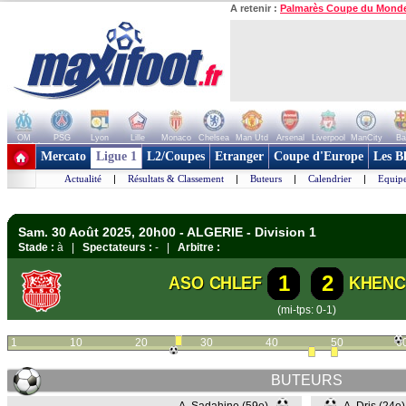
A retenir :
Palmarès Coupe du Mond
OM
PSG
Lyon
Lille
Monaco
Chelsea
Man Utd
Arsenal
Liverpool
ManCity
Ba
+ de clubs
Mercato
Ligue 1
L2/Coupes
Etranger
Coupe d'Europe
Les B
Actualité
|
Résultats & Classement
|
Buteurs
|
Calendrier
|
Equipe
Sam. 30 Août 2025, 20h00 - ALGERIE - Division 1
Stade :
à |
Spectateurs :
- |
Arbitre :
1
2
ASO CHLEF
KHENC
(mi-tps: 0-1)
1
10
20
30
40
50
6
BUTEURS